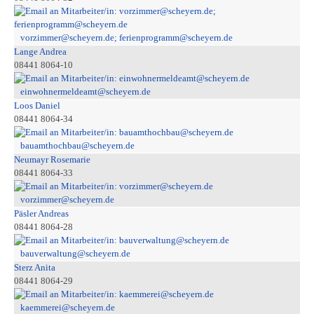
vorzimmer@scheyern.de; ferienprogramm@scheyern.de
Lange Andrea
08441 8064-10
einwohnermeldeamt@scheyern.de
Loos Daniel
08441 8064-34
bauamthochbau@scheyern.de
Neumayr Rosemarie
08441 8064-33
vorzimmer@scheyern.de
Päsler Andreas
08441 8064-28
bauverwaltung@scheyern.de
Sterz Anita
08441 8064-29
kaemmerei@scheyern.de