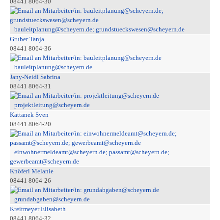
08441 8064-30
bauleitplanung@scheyern.de; grundstueckswesen@scheyern.de
Gruber Tanja
08441 8064-36
bauleitplanung@scheyern.de
Jany-Neidl Sabrina
08441 8064-31
projektleitung@scheyern.de
Kattanek Sven
08441 8064-20
einwohnermeldeamt@scheyern.de; passamt@scheyern.de;
gewerbeamt@scheyern.de
Knöferl Melanie
08441 8064-26
grundabgaben@scheyern.de
Kreitmeyer Elisabeth
08441 8064-32