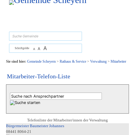
Zum Inhalt
,
zur Navigation
oder
zur Startseite
springen.
suchen
A
A
Schriftgröße
A
Sie sind hier:
Gemeinde Scheyern
>
Rathaus & Service
>
Verwaltung
>
Mitarbeiter
Mitarbeiter-Telefon-Liste
Telefonliste der Mitarbeiter/innen der Verwaltung
Bürgermeister Baumeister Johannes
08441 8064-21