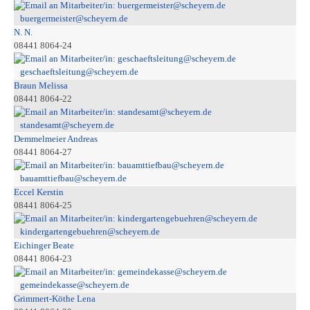
buergermeister@scheyern.de
N. N.
08441 8064-24
geschaeftsleitung@scheyern.de
Braun Melissa
08441 8064-22
standesamt@scheyern.de
Demmelmeier Andreas
08441 8064-27
bauamttiefbau@scheyern.de
Eccel Kerstin
08441 8064-25
kindergartengebuehren@scheyern.de
Eichinger Beate
08441 8064-23
gemeindekasse@scheyern.de
Grimmert-Köthe Lena