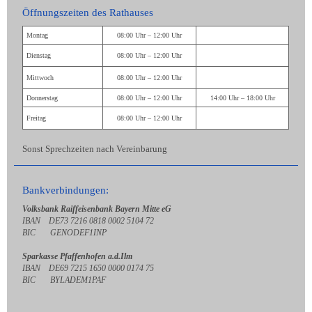
Öffnungszeiten des Rathauses
Montag
08:00 Uhr – 12:00 Uhr
Dienstag
08:00 Uhr – 12:00 Uhr
Mittwoch
08:00 Uhr – 12:00 Uhr
Donnerstag
08:00 Uhr – 12:00 Uhr
14:00 Uhr – 18:00 Uhr
Freitag
08:00 Uhr – 12:00 Uhr
Sonst Sprechzeiten nach Vereinbarung
Bankverbindungen:
Volksbank Raiffeisenbank Bayern Mitte eG
IBAN DE73 7216 0818 0002 5104 72
BIC GENODEF1INP
Sparkasse Pfaffenhofen a.d.Ilm
IBAN DE69 7215 1650 0000 0174 75
BIC BYLADEM1PAF