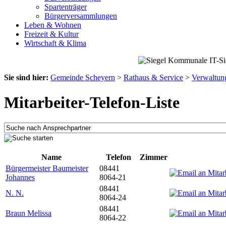
Spartenträger
Bürgerversammlungen
Leben & Wohnen
Freizeit & Kultur
Wirtschaft & Klima
Sie sind hier:
Gemeinde Scheyern
>
Rathaus & Service
>
Verwaltun
Mitarbeiter-Telefon-Liste
Name
Telefon
Zimmer
Bürgermeister Baumeister
08441
Johannes
8064-21
08441
N. N.
8064-24
08441
Braun Melissa
8064-22