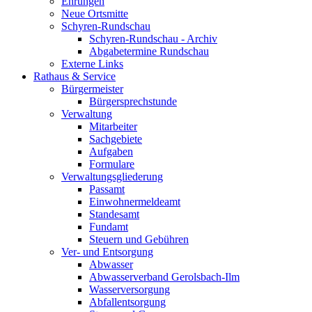
Ehrungen
Neue Ortsmitte
Schyren-Rundschau
Schyren-Rundschau - Archiv
Abgabetermine Rundschau
Externe Links
Rathaus & Service
Bürgermeister
Bürgersprechstunde
Verwaltung
Mitarbeiter
Sachgebiete
Aufgaben
Formulare
Verwaltungsgliederung
Passamt
Einwohnermeldeamt
Standesamt
Fundamt
Steuern und Gebühren
Ver- und Entsorgung
Abwasser
Abwasserverband Gerolsbach-Ilm
Wasserversorgung
Abfallentsorgung