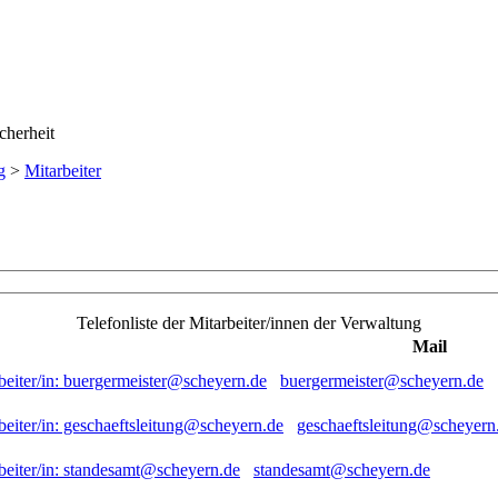
g
>
Mitarbeiter
Telefonliste der Mitarbeiter/innen der Verwaltung
Mail
buergermeister@scheyern.de
geschaeftsleitung@scheyern
standesamt@scheyern.de