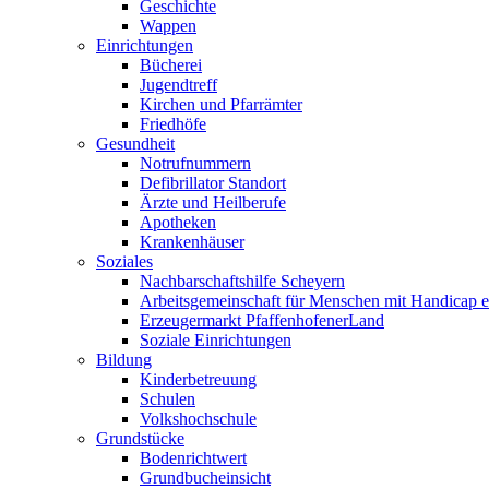
Geschichte
Wappen
Einrichtungen
Bücherei
Jugendtreff
Kirchen und Pfarrämter
Friedhöfe
Gesundheit
Notrufnummern
Defibrillator Standort
Ärzte und Heilberufe
Apotheken
Krankenhäuser
Soziales
Nachbarschaftshilfe Scheyern
Arbeitsgemeinschaft für Menschen mit Handicap e
Erzeugermarkt PfaffenhofenerLand
Soziale Einrichtungen
Bildung
Kinderbetreuung
Schulen
Volkshochschule
Grundstücke
Bodenrichtwert
Grundbucheinsicht