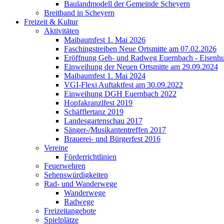
Baulandmodell der Gemeinde Scheyern
Breitband in Scheyern
Freizeit & Kultur
Aktivitäten
Maibaumfest 1. Mai 2026
Faschingstreiben Neue Ortsmitte am 07.02.2026
Eröffnung Geh- und Radweg Euernbach - Eisenhu
Einweihung der Neuen Ortsmitte am 29.09.2024
Maibaumfest 1. Mai 2024
VGI-Flexi Auftaktfest am 30.09.2022
Einweihung DGH Euernbach 2022
Hopfakranzlfest 2019
Schäfflertanz 2019
Landesgartenschau 2017
Sänger-/Musikantentreffen 2017
Brauerei- und Bürgerfest 2016
Vereine
Förderrichtlinien
Feuerwehren
Sehenswürdigkeiten
Rad- und Wanderwege
Wanderwege
Radwege
Freizeitangebote
Spielplätze