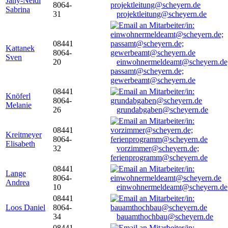
Jany-Neidl
8064-
Sabrina
31
projektleitung@scheyern.de
08441
Kattanek
8064-
Sven
20
einwohnermeldeamt@scheyern.de
passamt@scheyern.de;
gewerbeamt@scheyern.de
08441
Knöferl
8064-
Melanie
26
grundabgaben@scheyern.de
08441
Kreitmeyer
8064-
Elisabeth
32
vorzimmer@scheyern.de;
ferienprogramm@scheyern.de
08441
Lange
8064-
Andrea
10
einwohnermeldeamt@scheyern.de
08441
Loos Daniel
8064-
34
bauamthochbau@scheyern.de
08441