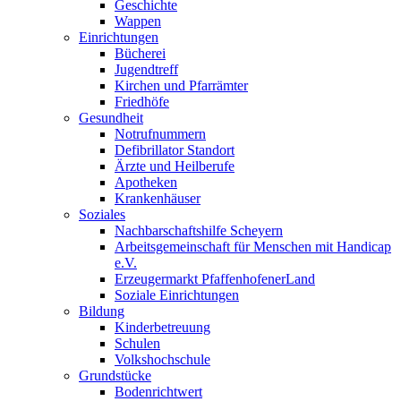
Geschichte
Wappen
Einrichtungen
Bücherei
Jugendtreff
Kirchen und Pfarrämter
Friedhöfe
Gesundheit
Notrufnummern
Defibrillator Standort
Ärzte und Heilberufe
Apotheken
Krankenhäuser
Soziales
Nachbarschaftshilfe Scheyern
Arbeitsgemeinschaft für Menschen mit Handicap
e.V.
Erzeugermarkt PfaffenhofenerLand
Soziale Einrichtungen
Bildung
Kinderbetreuung
Schulen
Volkshochschule
Grundstücke
Bodenrichtwert