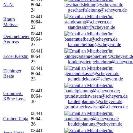
N. N.
8064-
24
geschaeftsleitung@scheyern.de
08441
Braun
8064-
Melissa
22
standesamt@scheyern.de
08441
Demmelmeier
8064-
Andreas
27
bauamttiefbau@scheyern.de
08441
Eccel Kerstin
8064-
25
kindergartengebuehren@scheyern
08441
Eichinger
8064-
Beate
23
gemeindekasse@scheyern.de
08441
Grimmert-
8064-
Köthe Lena
30
bauleitplanung@scheyern.de;
grundstueckswesen@scheyern.de
08441
Gruber Tanja
8064-
36
bauleitplanung@scheyern.de
08441