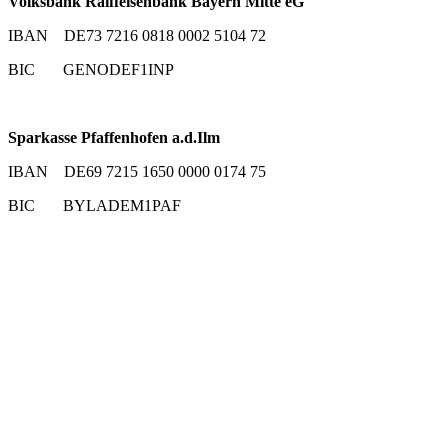
Volksbank Raiffeisenbank Bayern Mitte eG
IBAN DE73 7216 0818 0002 5104 72
BIC GENODEF1INP
Sparkasse Pfaffenhofen a.d.Ilm
IBAN DE69 7215 1650 0000 0174 75
BIC BYLADEM1PAF