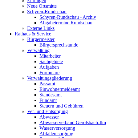
Ehrungen
Neue Ortsmitte
Schyren-Rundschau
Schyren-Rundschau - Archiv
Abgabetermine Rundschau
Externe Links
Rathaus & Service
Bürgermeister
Bürgersprechstunde
Verwaltung
Mitarbeiter
Sachgebiete
Aufgaben
Formulare
Verwaltungsgliederung
Passamt
Einwohnermeldeamt
Standesamt
Fundamt
Steuern und Gebühren
Ver- und Entsorgung
Abwasser
Abwasserverband Gerolsbach-Ilm
Wasserversorgung
Abfallentsorgung