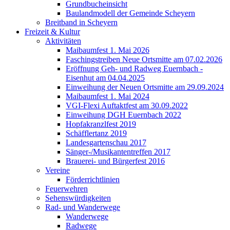
Grundbucheinsicht
Baulandmodell der Gemeinde Scheyern
Breitband in Scheyern
Freizeit & Kultur
Aktivitäten
Maibaumfest 1. Mai 2026
Faschingstreiben Neue Ortsmitte am 07.02.2026
Eröffnung Geh- und Radweg Euernbach -
Eisenhut am 04.04.2025
Einweihung der Neuen Ortsmitte am 29.09.2024
Maibaumfest 1. Mai 2024
VGI-Flexi Auftaktfest am 30.09.2022
Einweihung DGH Euernbach 2022
Hopfakranzlfest 2019
Schäfflertanz 2019
Landesgartenschau 2017
Sänger-/Musikantentreffen 2017
Brauerei- und Bürgerfest 2016
Vereine
Förderrichtlinien
Feuerwehren
Sehenswürdigkeiten
Rad- und Wanderwege
Wanderwege
Radwege