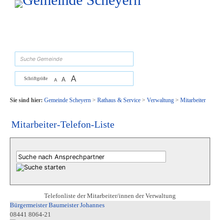
Zum Inhalt
,
zur Navigation
oder
zur Startseite
springen.
suchen
A
A
Schriftgröße
A
Sie sind hier:
Gemeinde Scheyern
>
Rathaus & Service
>
Verwaltung
>
Mitarbeiter
Mitarbeiter-Telefon-Liste
Telefonliste der Mitarbeiter/innen der Verwaltung
Bürgermeister Baumeister Johannes
08441 8064-21