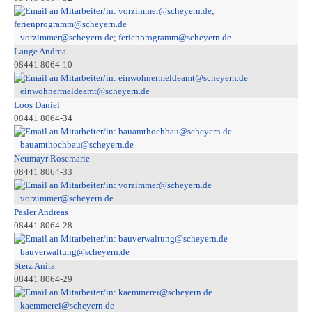
vorzimmer@scheyern.de; ferienprogramm@scheyern.de
Lange Andrea
08441 8064-10
einwohnermeldeamt@scheyern.de
Loos Daniel
08441 8064-34
bauamthochbau@scheyern.de
Neumayr Rosemarie
08441 8064-33
vorzimmer@scheyern.de
Päsler Andreas
08441 8064-28
bauverwaltung@scheyern.de
Sterz Anita
08441 8064-29
kaemmerei@scheyern.de