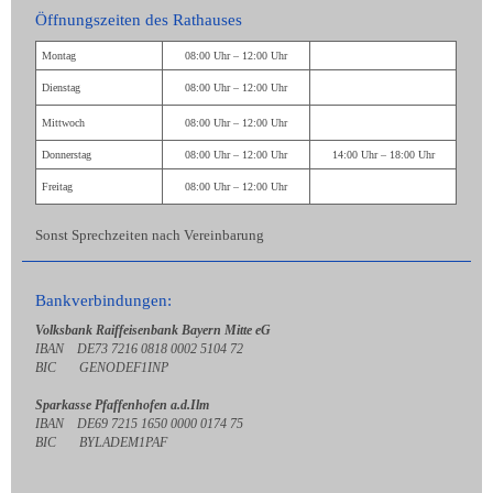
Öffnungszeiten des Rathauses
Montag
08:00 Uhr – 12:00 Uhr
Dienstag
08:00 Uhr – 12:00 Uhr
Mittwoch
08:00 Uhr – 12:00 Uhr
Donnerstag
08:00 Uhr – 12:00 Uhr
14:00 Uhr – 18:00 Uhr
Freitag
08:00 Uhr – 12:00 Uhr
Sonst Sprechzeiten nach Vereinbarung
Bankverbindungen:
Volksbank Raiffeisenbank Bayern Mitte eG
IBAN DE73 7216 0818 0002 5104 72
BIC GENODEF1INP
Sparkasse Pfaffenhofen a.d.Ilm
IBAN DE69 7215 1650 0000 0174 75
BIC BYLADEM1PAF