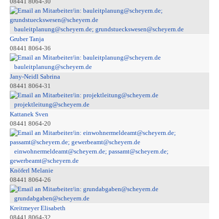
08441 8064-30
bauleitplanung@scheyern.de; grundstueckswesen@scheyern.de
Gruber Tanja
08441 8064-36
bauleitplanung@scheyern.de
Jany-Neidl Sabrina
08441 8064-31
projektleitung@scheyern.de
Kattanek Sven
08441 8064-20
einwohnermeldeamt@scheyern.de; passamt@scheyern.de;
gewerbeamt@scheyern.de
Knöferl Melanie
08441 8064-26
grundabgaben@scheyern.de
Kreitmeyer Elisabeth
08441 8064-32