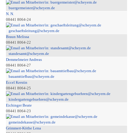
buergermeister@scheyern.de
N. N.
08441 8064-24
geschaeftsleitung@scheyern.de
Braun Melissa
08441 8064-22
standesamt@scheyern.de
Demmelmeier Andreas
08441 8064-27
bauamttiefbau@scheyern.de
Eccel Kerstin
08441 8064-25
kindergartengebuehren@scheyern.de
Eichinger Beate
08441 8064-23
gemeindekasse@scheyern.de
Grimmert-Köthe Lena