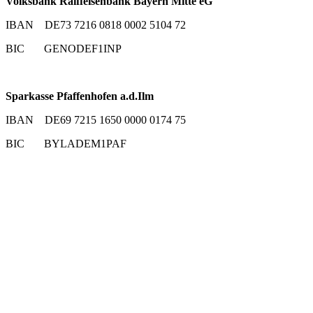
Volksbank Raiffeisenbank Bayern Mitte eG
IBAN DE73 7216 0818 0002 5104 72
BIC GENODEF1INP
Sparkasse Pfaffenhofen a.d.Ilm
IBAN DE69 7215 1650 0000 0174 75
BIC BYLADEM1PAF