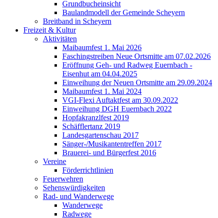
Grundbucheinsicht
Baulandmodell der Gemeinde Scheyern
Breitband in Scheyern
Freizeit & Kultur
Aktivitäten
Maibaumfest 1. Mai 2026
Faschingstreiben Neue Ortsmitte am 07.02.2026
Eröffnung Geh- und Radweg Euernbach -
Eisenhut am 04.04.2025
Einweihung der Neuen Ortsmitte am 29.09.2024
Maibaumfest 1. Mai 2024
VGI-Flexi Auftaktfest am 30.09.2022
Einweihung DGH Euernbach 2022
Hopfakranzlfest 2019
Schäfflertanz 2019
Landesgartenschau 2017
Sänger-/Musikantentreffen 2017
Brauerei- und Bürgerfest 2016
Vereine
Förderrichtlinien
Feuerwehren
Sehenswürdigkeiten
Rad- und Wanderwege
Wanderwege
Radwege