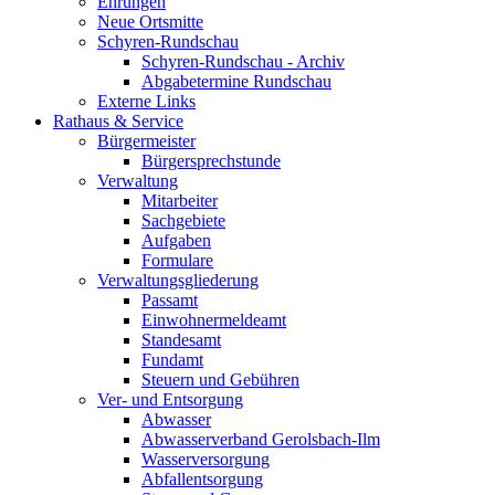
Ehrungen
Neue Ortsmitte
Schyren-Rundschau
Schyren-Rundschau - Archiv
Abgabetermine Rundschau
Externe Links
Rathaus & Service
Bürgermeister
Bürgersprechstunde
Verwaltung
Mitarbeiter
Sachgebiete
Aufgaben
Formulare
Verwaltungsgliederung
Passamt
Einwohnermeldeamt
Standesamt
Fundamt
Steuern und Gebühren
Ver- und Entsorgung
Abwasser
Abwasserverband Gerolsbach-Ilm
Wasserversorgung
Abfallentsorgung