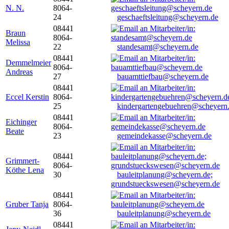
N. N.
8064-
24
geschaeftsleitung@scheyern.de
08441
Braun
8064-
Melissa
22
standesamt@scheyern.de
08441
Demmelmeier
8064-
Andreas
27
bauamttiefbau@scheyern.de
08441
Eccel Kerstin
8064-
25
kindergartengebuehren@scheyern
08441
Eichinger
8064-
Beate
23
gemeindekasse@scheyern.de
08441
Grimmert-
8064-
Köthe Lena
30
bauleitplanung@scheyern.de;
grundstueckswesen@scheyern.de
08441
Gruber Tanja
8064-
36
bauleitplanung@scheyern.de
08441