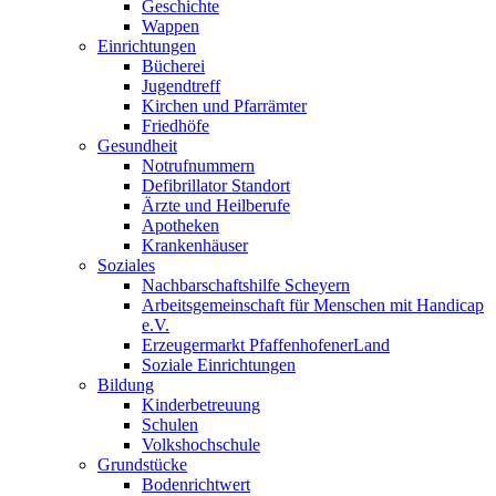
Geschichte
Wappen
Einrichtungen
Bücherei
Jugendtreff
Kirchen und Pfarrämter
Friedhöfe
Gesundheit
Notrufnummern
Defibrillator Standort
Ärzte und Heilberufe
Apotheken
Krankenhäuser
Soziales
Nachbarschaftshilfe Scheyern
Arbeitsgemeinschaft für Menschen mit Handicap
e.V.
Erzeugermarkt PfaffenhofenerLand
Soziale Einrichtungen
Bildung
Kinderbetreuung
Schulen
Volkshochschule
Grundstücke
Bodenrichtwert