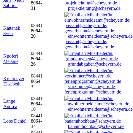
Jany-Neidl
8064-
Sabrina
31
projektleitung@scheyern.de
08441
Kattanek
8064-
Sven
20
einwohnermeldeamt@scheyern.de
passamt@scheyern.de;
gewerbeamt@scheyern.de
08441
Knöferl
8064-
Melanie
26
grundabgaben@scheyern.de
08441
Kreitmeyer
8064-
Elisabeth
32
vorzimmer@scheyern.de;
ferienprogramm@scheyern.de
08441
Lange
8064-
Andrea
10
einwohnermeldeamt@scheyern.de
08441
Loos Daniel
8064-
34
bauamthochbau@scheyern.de
08441