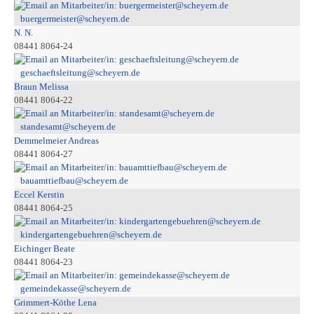
buergermeister@scheyern.de
N. N.
08441 8064-24
geschaeftsleitung@scheyern.de
Braun Melissa
08441 8064-22
standesamt@scheyern.de
Demmelmeier Andreas
08441 8064-27
bauamttiefbau@scheyern.de
Eccel Kerstin
08441 8064-25
kindergartengebuehren@scheyern.de
Eichinger Beate
08441 8064-23
gemeindekasse@scheyern.de
Grimmert-Köthe Lena