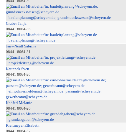
08441 8064-30
bauleitplanung@scheyern.de; grundstueckswesen@scheyern.de
Gruber Tanja
08441 8064-36
bauleitplanung@scheyern.de
Jany-Neidl Sabrina
08441 8064-31
projektleitung@scheyern.de
Kattanek Sven
08441 8064-20
einwohnermeldeamt@scheyern.de; passamt@scheyern.de;
gewerbeamt@scheyern.de
Knöferl Melanie
08441 8064-26
grundabgaben@scheyern.de
Kreitmeyer Elisabeth
08441 8064-32