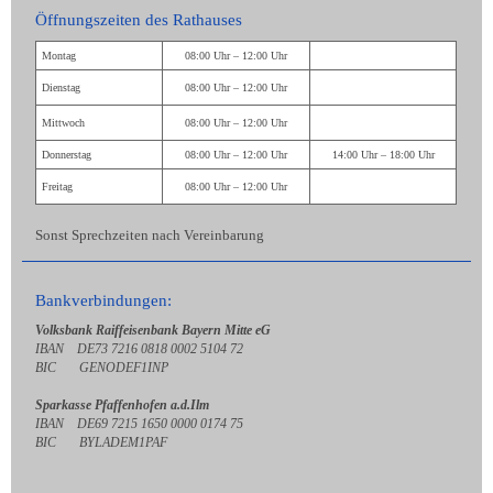
Öffnungszeiten des Rathauses
Montag
08:00 Uhr – 12:00 Uhr
Dienstag
08:00 Uhr – 12:00 Uhr
Mittwoch
08:00 Uhr – 12:00 Uhr
Donnerstag
08:00 Uhr – 12:00 Uhr
14:00 Uhr – 18:00 Uhr
Freitag
08:00 Uhr – 12:00 Uhr
Sonst Sprechzeiten nach Vereinbarung
Bankverbindungen:
Volksbank Raiffeisenbank Bayern Mitte eG
IBAN DE73 7216 0818 0002 5104 72
BIC GENODEF1INP
Sparkasse Pfaffenhofen a.d.Ilm
IBAN DE69 7215 1650 0000 0174 75
BIC BYLADEM1PAF