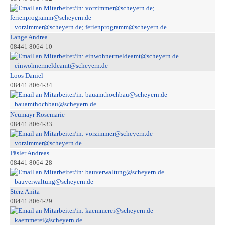
vorzimmer@scheyern.de; ferienprogramm@scheyern.de
Lange Andrea
08441 8064-10
einwohnermeldeamt@scheyern.de
Loos Daniel
08441 8064-34
bauamthochbau@scheyern.de
Neumayr Rosemarie
08441 8064-33
vorzimmer@scheyern.de
Päsler Andreas
08441 8064-28
bauverwaltung@scheyern.de
Sterz Anita
08441 8064-29
kaemmerei@scheyern.de