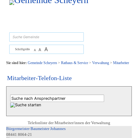
Zum Inhalt
,
zur Navigation
oder
zur Startseite
springen.
suchen
A
A
Schriftgröße
A
Sie sind hier:
Gemeinde Scheyern
>
Rathaus & Service
>
Verwaltung
>
Mitarbeiter
Mitarbeiter-Telefon-Liste
Telefonliste der Mitarbeiter/innen der Verwaltung
Bürgermeister Baumeister Johannes
08441 8064-21