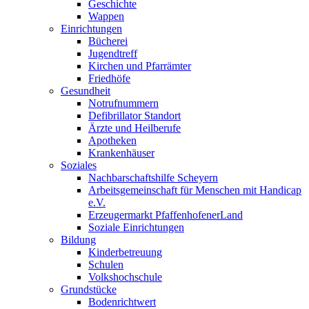
Geschichte
Wappen
Einrichtungen
Bücherei
Jugendtreff
Kirchen und Pfarrämter
Friedhöfe
Gesundheit
Notrufnummern
Defibrillator Standort
Ärzte und Heilberufe
Apotheken
Krankenhäuser
Soziales
Nachbarschaftshilfe Scheyern
Arbeitsgemeinschaft für Menschen mit Handicap
e.V.
Erzeugermarkt PfaffenhofenerLand
Soziale Einrichtungen
Bildung
Kinderbetreuung
Schulen
Volkshochschule
Grundstücke
Bodenrichtwert