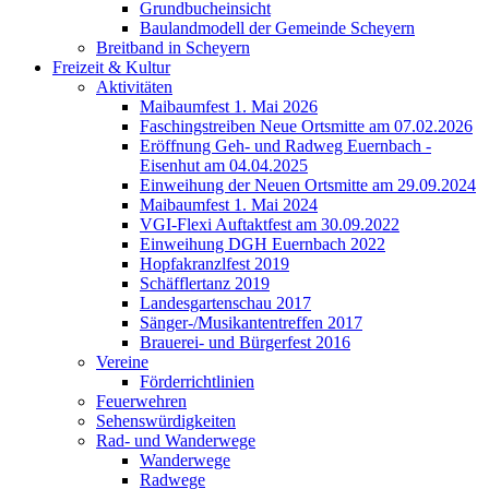
Grundbucheinsicht
Baulandmodell der Gemeinde Scheyern
Breitband in Scheyern
Freizeit & Kultur
Aktivitäten
Maibaumfest 1. Mai 2026
Faschingstreiben Neue Ortsmitte am 07.02.2026
Eröffnung Geh- und Radweg Euernbach -
Eisenhut am 04.04.2025
Einweihung der Neuen Ortsmitte am 29.09.2024
Maibaumfest 1. Mai 2024
VGI-Flexi Auftaktfest am 30.09.2022
Einweihung DGH Euernbach 2022
Hopfakranzlfest 2019
Schäfflertanz 2019
Landesgartenschau 2017
Sänger-/Musikantentreffen 2017
Brauerei- und Bürgerfest 2016
Vereine
Förderrichtlinien
Feuerwehren
Sehenswürdigkeiten
Rad- und Wanderwege
Wanderwege
Radwege