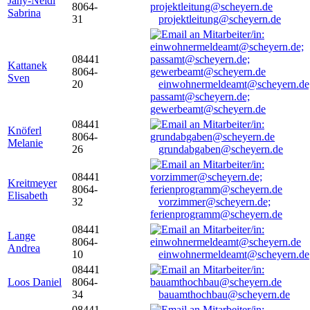
Jany-Neidl
8064-
Sabrina
31
projektleitung@scheyern.de
08441
Kattanek
8064-
Sven
20
einwohnermeldeamt@scheyern.de
passamt@scheyern.de;
gewerbeamt@scheyern.de
08441
Knöferl
8064-
Melanie
26
grundabgaben@scheyern.de
08441
Kreitmeyer
8064-
Elisabeth
32
vorzimmer@scheyern.de;
ferienprogramm@scheyern.de
08441
Lange
8064-
Andrea
10
einwohnermeldeamt@scheyern.de
08441
Loos Daniel
8064-
34
bauamthochbau@scheyern.de
08441