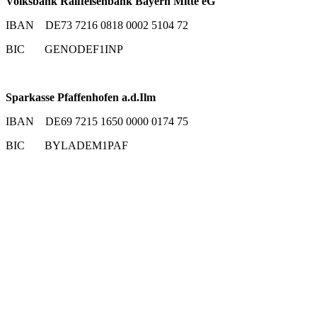
Volksbank Raiffeisenbank Bayern Mitte eG
IBAN DE73 7216 0818 0002 5104 72
BIC GENODEF1INP
Sparkasse Pfaffenhofen a.d.Ilm
IBAN DE69 7215 1650 0000 0174 75
BIC BYLADEM1PAF