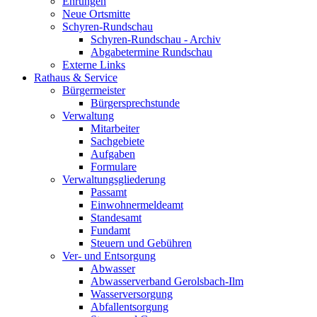
Ehrungen
Neue Ortsmitte
Schyren-Rundschau
Schyren-Rundschau - Archiv
Abgabetermine Rundschau
Externe Links
Rathaus & Service
Bürgermeister
Bürgersprechstunde
Verwaltung
Mitarbeiter
Sachgebiete
Aufgaben
Formulare
Verwaltungsgliederung
Passamt
Einwohnermeldeamt
Standesamt
Fundamt
Steuern und Gebühren
Ver- und Entsorgung
Abwasser
Abwasserverband Gerolsbach-Ilm
Wasserversorgung
Abfallentsorgung