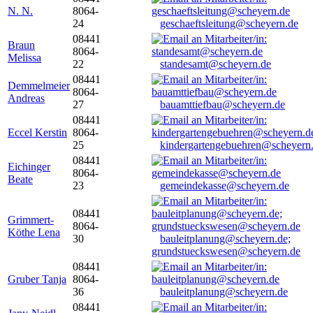
N. N.
8064-
24
geschaeftsleitung@scheyern.de
08441
Braun
8064-
Melissa
22
standesamt@scheyern.de
08441
Demmelmeier
8064-
Andreas
27
bauamttiefbau@scheyern.de
08441
Eccel Kerstin
8064-
25
kindergartengebuehren@scheyern
08441
Eichinger
8064-
Beate
23
gemeindekasse@scheyern.de
08441
Grimmert-
8064-
Köthe Lena
30
bauleitplanung@scheyern.de;
grundstueckswesen@scheyern.de
08441
Gruber Tanja
8064-
36
bauleitplanung@scheyern.de
08441