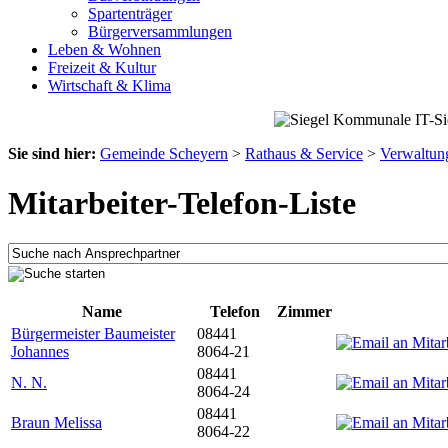
Spartenträger
Bürgerversammlungen
Leben & Wohnen
Freizeit & Kultur
Wirtschaft & Klima
Sie sind hier:
Gemeinde Scheyern
>
Rathaus & Service
>
Verwaltun
Mitarbeiter-Telefon-Liste
Name
Telefon
Zimmer
Bürgermeister Baumeister
08441
Johannes
8064-21
08441
N. N.
8064-24
08441
Braun Melissa
8064-22