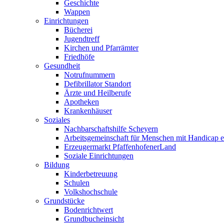
Geschichte
Wappen
Einrichtungen
Bücherei
Jugendtreff
Kirchen und Pfarrämter
Friedhöfe
Gesundheit
Notrufnummern
Defibrillator Standort
Ärzte und Heilberufe
Apotheken
Krankenhäuser
Soziales
Nachbarschaftshilfe Scheyern
Arbeitsgemeinschaft für Menschen mit Handicap e
Erzeugermarkt PfaffenhofenerLand
Soziale Einrichtungen
Bildung
Kinderbetreuung
Schulen
Volkshochschule
Grundstücke
Bodenrichtwert
Grundbucheinsicht