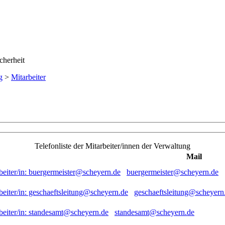
g
>
Mitarbeiter
Telefonliste der Mitarbeiter/innen der Verwaltung
Mail
buergermeister@scheyern.de
geschaeftsleitung@scheyern
standesamt@scheyern.de