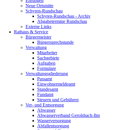
Ehrungen
Neue Ortsmitte
Schyren-Rundschau
Schyren-Rundschau - Archiv
Abgabetermine Rundschau
Externe Links
Rathaus & Service
Bürgermeister
Bürgersprechstunde
Verwaltung
Mitarbeiter
Sachgebiete
Aufgaben
Formulare
Verwaltungsgliederung
Passamt
Einwohnermeldeamt
Standesamt
Fundamt
Steuern und Gebühren
Ver- und Entsorgung
Abwasser
Abwasserverband Gerolsbach-Ilm
Wasserversorgung
Abfallentsorgung