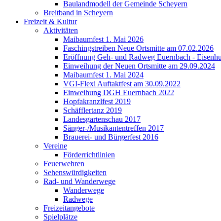
Baulandmodell der Gemeinde Scheyern
Breitband in Scheyern
Freizeit & Kultur
Aktivitäten
Maibaumfest 1. Mai 2026
Faschingstreiben Neue Ortsmitte am 07.02.2026
Eröffnung Geh- und Radweg Euernbach - Eisenhu
Einweihung der Neuen Ortsmitte am 29.09.2024
Maibaumfest 1. Mai 2024
VGI-Flexi Auftaktfest am 30.09.2022
Einweihung DGH Euernbach 2022
Hopfakranzlfest 2019
Schäfflertanz 2019
Landesgartenschau 2017
Sänger-/Musikantentreffen 2017
Brauerei- und Bürgerfest 2016
Vereine
Förderrichtlinien
Feuerwehren
Sehenswürdigkeiten
Rad- und Wanderwege
Wanderwege
Radwege
Freizeitangebote
Spielplätze