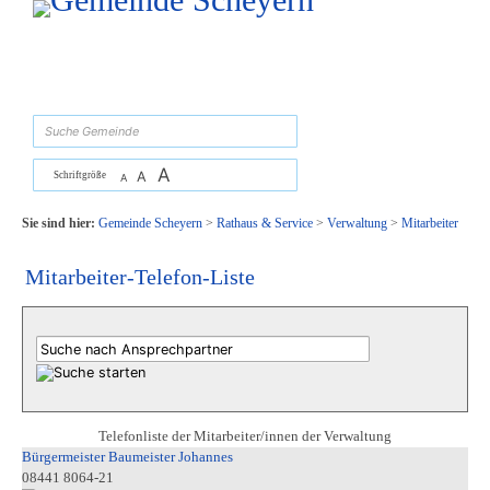
Zum Inhalt
,
zur Navigation
oder
zur Startseite
springen.
suchen
A
A
Schriftgröße
A
Sie sind hier:
Gemeinde Scheyern
>
Rathaus & Service
>
Verwaltung
>
Mitarbeiter
Mitarbeiter-Telefon-Liste
Telefonliste der Mitarbeiter/innen der Verwaltung
Bürgermeister Baumeister Johannes
08441 8064-21