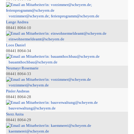
vorzimmer@scheyern.de; ferienprogramm@scheyern.de
Lange Andrea
08441 8064-10
einwohnermeldeamt@scheyern.de
Loos Daniel
08441 8064-34
bauamthochbau@scheyern.de
Neumayr Rosemarie
08441 8064-33
vorzimmer@scheyern.de
Päsler Andreas
08441 8064-28
bauverwaltung@scheyern.de
Sterz Anita
08441 8064-29
kaemmerei@scheyern.de