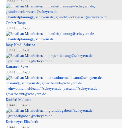
08441 8064-30
bauleitplanung@scheyern.de; grundstueckswesen@scheyern.de
Gruber Tanja
08441 8064-36
bauleitplanung@scheyern.de
Jany-Neidl Sabrina
08441 8064-31
projektleitung@scheyern.de
Kattanek Sven
08441 8064-20
einwohnermeldeamt@scheyern.de; passamt@scheyern.de;
gewerbeamt@scheyern.de
Knöferl Melanie
08441 8064-26
grundabgaben@scheyern.de
Kreitmeyer Elisabeth
08441 8064-32