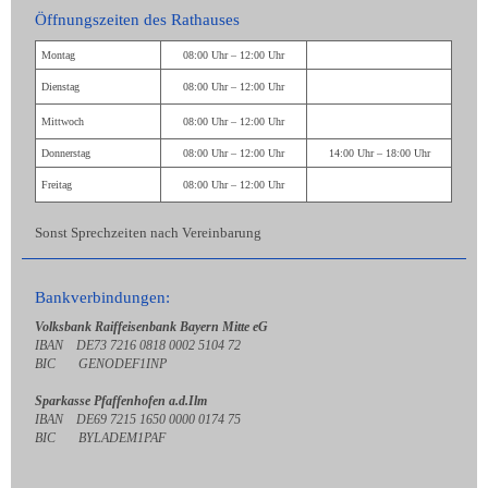
Öffnungszeiten des Rathauses
Montag
08:00 Uhr – 12:00 Uhr
Dienstag
08:00 Uhr – 12:00 Uhr
Mittwoch
08:00 Uhr – 12:00 Uhr
Donnerstag
08:00 Uhr – 12:00 Uhr
14:00 Uhr – 18:00 Uhr
Freitag
08:00 Uhr – 12:00 Uhr
Sonst Sprechzeiten nach Vereinbarung
Bankverbindungen:
Volksbank Raiffeisenbank Bayern Mitte eG
IBAN DE73 7216 0818 0002 5104 72
BIC GENODEF1INP
Sparkasse Pfaffenhofen a.d.Ilm
IBAN DE69 7215 1650 0000 0174 75
BIC BYLADEM1PAF