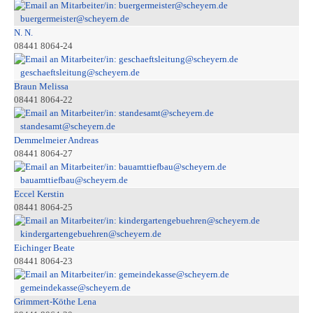
buergermeister@scheyern.de
N. N.
08441 8064-24
geschaeftsleitung@scheyern.de
Braun Melissa
08441 8064-22
standesamt@scheyern.de
Demmelmeier Andreas
08441 8064-27
bauamttiefbau@scheyern.de
Eccel Kerstin
08441 8064-25
kindergartengebuehren@scheyern.de
Eichinger Beate
08441 8064-23
gemeindekasse@scheyern.de
Grimmert-Köthe Lena