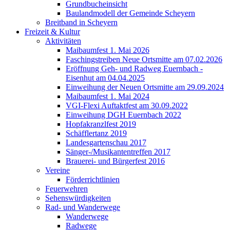
Grundbucheinsicht
Baulandmodell der Gemeinde Scheyern
Breitband in Scheyern
Freizeit & Kultur
Aktivitäten
Maibaumfest 1. Mai 2026
Faschingstreiben Neue Ortsmitte am 07.02.2026
Eröffnung Geh- und Radweg Euernbach -
Eisenhut am 04.04.2025
Einweihung der Neuen Ortsmitte am 29.09.2024
Maibaumfest 1. Mai 2024
VGI-Flexi Auftaktfest am 30.09.2022
Einweihung DGH Euernbach 2022
Hopfakranzlfest 2019
Schäfflertanz 2019
Landesgartenschau 2017
Sänger-/Musikantentreffen 2017
Brauerei- und Bürgerfest 2016
Vereine
Förderrichtlinien
Feuerwehren
Sehenswürdigkeiten
Rad- und Wanderwege
Wanderwege
Radwege