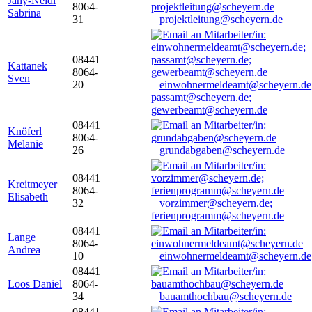
Jany-Neidl
8064-
Sabrina
31
projektleitung@scheyern.de
08441
Kattanek
8064-
Sven
20
einwohnermeldeamt@scheyern.de
passamt@scheyern.de;
gewerbeamt@scheyern.de
08441
Knöferl
8064-
Melanie
26
grundabgaben@scheyern.de
08441
Kreitmeyer
8064-
Elisabeth
32
vorzimmer@scheyern.de;
ferienprogramm@scheyern.de
08441
Lange
8064-
Andrea
10
einwohnermeldeamt@scheyern.de
08441
Loos Daniel
8064-
34
bauamthochbau@scheyern.de
08441