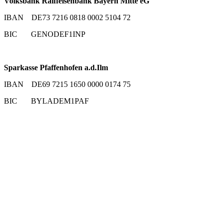
Volksbank Raiffeisenbank Bayern Mitte eG
IBAN DE73 7216 0818 0002 5104 72
BIC GENODEF1INP
Sparkasse Pfaffenhofen a.d.Ilm
IBAN DE69 7215 1650 0000 0174 75
BIC BYLADEM1PAF