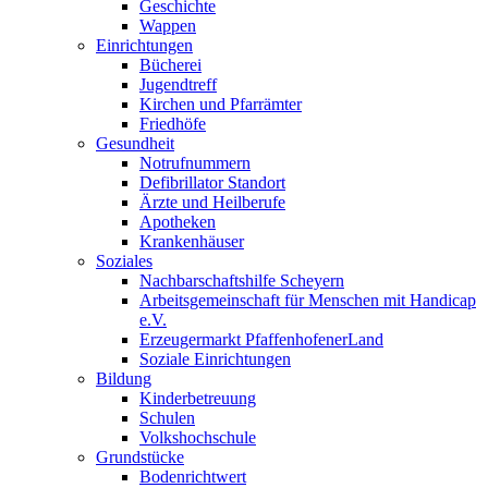
Geschichte
Wappen
Einrichtungen
Bücherei
Jugendtreff
Kirchen und Pfarrämter
Friedhöfe
Gesundheit
Notrufnummern
Defibrillator Standort
Ärzte und Heilberufe
Apotheken
Krankenhäuser
Soziales
Nachbarschaftshilfe Scheyern
Arbeitsgemeinschaft für Menschen mit Handicap
e.V.
Erzeugermarkt PfaffenhofenerLand
Soziale Einrichtungen
Bildung
Kinderbetreuung
Schulen
Volkshochschule
Grundstücke
Bodenrichtwert