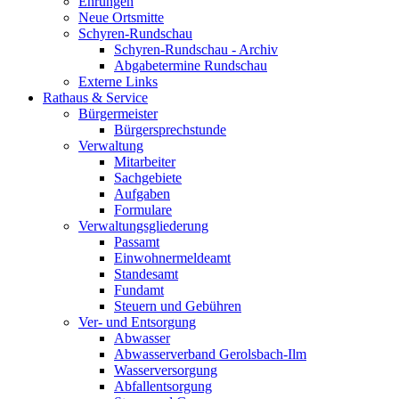
Ehrungen
Neue Ortsmitte
Schyren-Rundschau
Schyren-Rundschau - Archiv
Abgabetermine Rundschau
Externe Links
Rathaus & Service
Bürgermeister
Bürgersprechstunde
Verwaltung
Mitarbeiter
Sachgebiete
Aufgaben
Formulare
Verwaltungsgliederung
Passamt
Einwohnermeldeamt
Standesamt
Fundamt
Steuern und Gebühren
Ver- und Entsorgung
Abwasser
Abwasserverband Gerolsbach-Ilm
Wasserversorgung
Abfallentsorgung