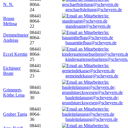
N. N.
8064-
24
geschaeftsleitung@scheyern.de
08441
Braun
8064-
Melissa
22
standesamt@scheyern.de
08441
Demmelmeier
8064-
Andreas
27
bauamttiefbau@scheyern.de
08441
Eccel Kerstin
8064-
25
kindergartengebuehren@scheyern
08441
Eichinger
8064-
Beate
23
gemeindekasse@scheyern.de
08441
Grimmert-
8064-
Köthe Lena
30
bauleitplanung@scheyern.de;
grundstueckswesen@scheyern.de
08441
Gruber Tanja
8064-
36
bauleitplanung@scheyern.de
08441