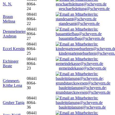
N. N.
8064-
24
geschaeftsleitung@scheyern.de
08441
Braun
8064-
Melissa
22
standesamt@scheyern.de
08441
Demmelmeier
8064-
Andreas
27
bauamttiefbau@scheyern.de
08441
Eccel Kerstin
8064-
25
kindergartengebuehren@scheyern
08441
Eichinger
8064-
Beate
23
gemeindekasse@scheyern.de
08441
Grimmert-
8064-
Köthe Lena
30
bauleitplanung@scheyern.de;
grundstueckswesen@scheyern.de
08441
Gruber Tanja
8064-
36
bauleitplanung@scheyern.de
08441