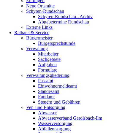
Ehrungen
Neue Ortsmitte
Schyren-Rundschau
Schyren-Rundschau - Archiv
Abgabetermine Rundschau
Externe Links
Rathaus & Service
Bürgermeister
Bürgersprechstunde
Verwaltung
Mitarbeiter
Sachgebiete
Aufgaben
Formulare
Verwaltungsgliederung
Passamt
Einwohnermeldeamt
Standesamt
Fundamt
Steuern und Gebühren
Ver- und Entsorgung
Abwasser
Abwasserverband Gerolsbach-Ilm
Wasserversorgung
Abfallentsorgung