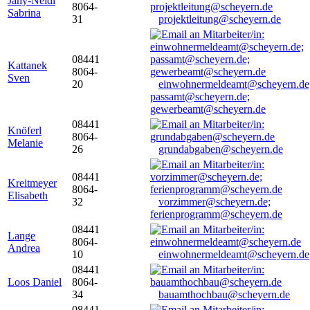
Jany-Neidl
8064-
Sabrina
31
projektleitung@scheyern.de
08441
Kattanek
8064-
Sven
20
einwohnermeldeamt@scheyern.de
passamt@scheyern.de;
gewerbeamt@scheyern.de
08441
Knöferl
8064-
Melanie
26
grundabgaben@scheyern.de
08441
Kreitmeyer
8064-
Elisabeth
32
vorzimmer@scheyern.de;
ferienprogramm@scheyern.de
08441
Lange
8064-
Andrea
10
einwohnermeldeamt@scheyern.de
08441
Loos Daniel
8064-
34
bauamthochbau@scheyern.de
08441