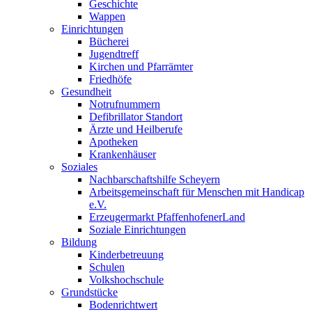
Geschichte
Wappen
Einrichtungen
Bücherei
Jugendtreff
Kirchen und Pfarrämter
Friedhöfe
Gesundheit
Notrufnummern
Defibrillator Standort
Ärzte und Heilberufe
Apotheken
Krankenhäuser
Soziales
Nachbarschaftshilfe Scheyern
Arbeitsgemeinschaft für Menschen mit Handicap
e.V.
Erzeugermarkt PfaffenhofenerLand
Soziale Einrichtungen
Bildung
Kinderbetreuung
Schulen
Volkshochschule
Grundstücke
Bodenrichtwert