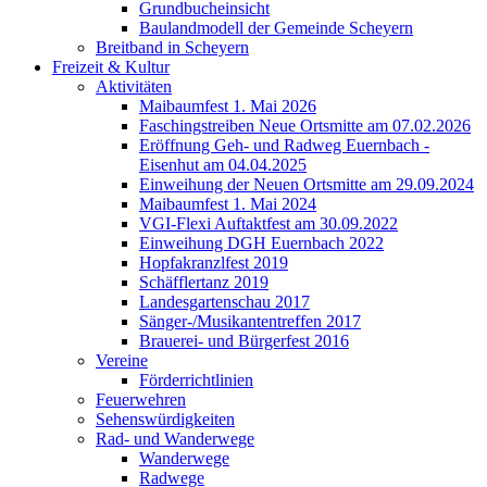
Grundbucheinsicht
Baulandmodell der Gemeinde Scheyern
Breitband in Scheyern
Freizeit & Kultur
Aktivitäten
Maibaumfest 1. Mai 2026
Faschingstreiben Neue Ortsmitte am 07.02.2026
Eröffnung Geh- und Radweg Euernbach -
Eisenhut am 04.04.2025
Einweihung der Neuen Ortsmitte am 29.09.2024
Maibaumfest 1. Mai 2024
VGI-Flexi Auftaktfest am 30.09.2022
Einweihung DGH Euernbach 2022
Hopfakranzlfest 2019
Schäfflertanz 2019
Landesgartenschau 2017
Sänger-/Musikantentreffen 2017
Brauerei- und Bürgerfest 2016
Vereine
Förderrichtlinien
Feuerwehren
Sehenswürdigkeiten
Rad- und Wanderwege
Wanderwege
Radwege