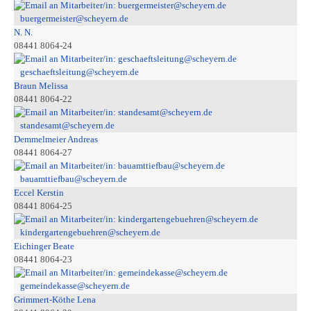
buergermeister@scheyern.de
N. N.
08441 8064-24
geschaeftsleitung@scheyern.de
Braun Melissa
08441 8064-22
standesamt@scheyern.de
Demmelmeier Andreas
08441 8064-27
bauamttiefbau@scheyern.de
Eccel Kerstin
08441 8064-25
kindergartengebuehren@scheyern.de
Eichinger Beate
08441 8064-23
gemeindekasse@scheyern.de
Grimmert-Köthe Lena