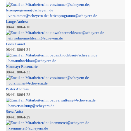
vorzimmer@scheyern.de; ferienprogramm@scheyern.de
Lange Andrea
08441 8064-10
einwohnermeldeamt@scheyern.de
Loos Daniel
08441 8064-34
bauamthochbau@scheyern.de
Neumayr Rosemarie
08441 8064-33
vorzimmer@scheyern.de
Päsler Andreas
08441 8064-28
bauverwaltung@scheyern.de
Sterz Anita
08441 8064-29
kaemmerei@scheyern.de