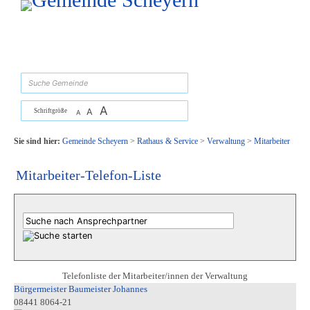
Zum Inhalt
,
zur Navigation
oder
zur Startseite
springen.
suchen
A
A
Schriftgröße
A
Sie sind hier:
Gemeinde Scheyern
>
Rathaus & Service
>
Verwaltung
>
Mitarbeiter
Mitarbeiter-Telefon-Liste
Telefonliste der Mitarbeiter/innen der Verwaltung
Bürgermeister Baumeister Johannes
08441 8064-21