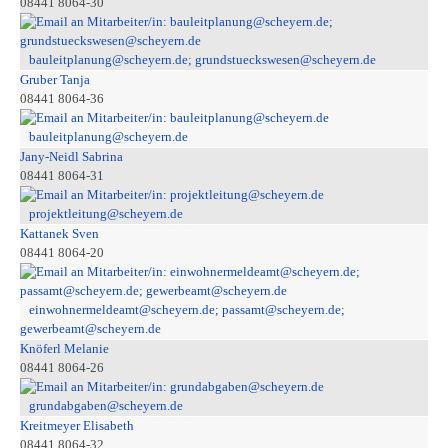
08441 8064-30
bauleitplanung@scheyern.de; grundstueckswesen@scheyern.de
Gruber Tanja
08441 8064-36
bauleitplanung@scheyern.de
Jany-Neidl Sabrina
08441 8064-31
projektleitung@scheyern.de
Kattanek Sven
08441 8064-20
einwohnermeldeamt@scheyern.de; passamt@scheyern.de;
gewerbeamt@scheyern.de
Knöferl Melanie
08441 8064-26
grundabgaben@scheyern.de
Kreitmeyer Elisabeth
08441 8064-32