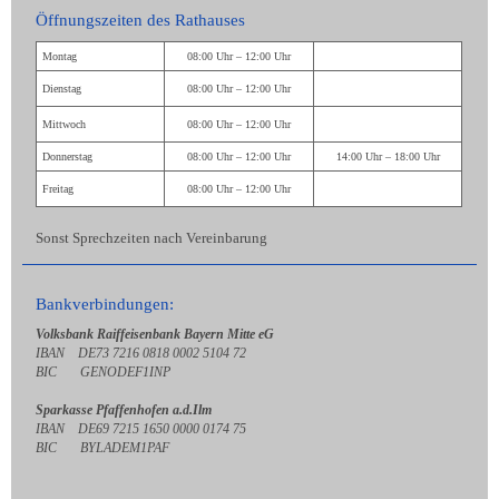
Öffnungszeiten des Rathauses
Montag
08:00 Uhr – 12:00 Uhr
Dienstag
08:00 Uhr – 12:00 Uhr
Mittwoch
08:00 Uhr – 12:00 Uhr
Donnerstag
08:00 Uhr – 12:00 Uhr
14:00 Uhr – 18:00 Uhr
Freitag
08:00 Uhr – 12:00 Uhr
Sonst Sprechzeiten nach Vereinbarung
Bankverbindungen:
Volksbank Raiffeisenbank Bayern Mitte eG
IBAN DE73 7216 0818 0002 5104 72
BIC GENODEF1INP
Sparkasse Pfaffenhofen a.d.Ilm
IBAN DE69 7215 1650 0000 0174 75
BIC BYLADEM1PAF