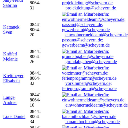
Jany-Neidl
8064-
Sabrina
31
projektleitung@scheyern.de
08441
Kattanek
8064-
Sven
20
einwohnermeldeamt@scheyern.de
passamt@scheyern.de;
gewerbeamt@scheyern.de
08441
Knöferl
8064-
Melanie
26
grundabgaben@scheyern.de
08441
Kreitmeyer
8064-
Elisabeth
32
vorzimmer@scheyern.de;
ferienprogramm@scheyern.de
08441
Lange
8064-
Andrea
10
einwohnermeldeamt@scheyern.de
08441
Loos Daniel
8064-
34
bauamthochbau@scheyern.de
08441