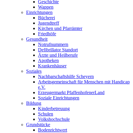
Geschichte
Wappen
Einrichtungen
Bücherei
Jugendtreff
Kirchen und Pfarrämter
Friedhöfe
Gesundheit
Notrufnummern
Defibrillator Standort
Ärzte und Heilberufe
Apotheken
Krankenhäuser
Soziales
Nachbarschaftshilfe Scheyern
Arbeitsgemeinschaft für Menschen mit Handicap
e.V.
Erzeugermarkt PfaffenhofenerLand
Soziale Einrichtungen
Bildung
Kinderbetreuung
Schulen
Volkshochschule
Grundstücke
Bodenrichtwert