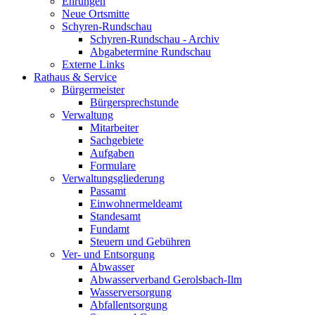
Ehrungen
Neue Ortsmitte
Schyren-Rundschau
Schyren-Rundschau - Archiv
Abgabetermine Rundschau
Externe Links
Rathaus & Service
Bürgermeister
Bürgersprechstunde
Verwaltung
Mitarbeiter
Sachgebiete
Aufgaben
Formulare
Verwaltungsgliederung
Passamt
Einwohnermeldeamt
Standesamt
Fundamt
Steuern und Gebühren
Ver- und Entsorgung
Abwasser
Abwasserverband Gerolsbach-Ilm
Wasserversorgung
Abfallentsorgung