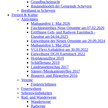
Grundbucheinsicht
Baulandmodell der Gemeinde Scheyern
Breitband in Scheyern
Freizeit & Kultur
Aktivitäten
Maibaumfest 1. Mai 2026
Faschingstreiben Neue Ortsmitte am 07.02.2026
Eröffnung Geh- und Radweg Euernbach -
Eisenhut am 04.04.2025
Einweihung der Neuen Ortsmitte am 29.09.2024
Maibaumfest 1. Mai 2024
VGI-Flexi Auftaktfest am 30.09.2022
Einweihung DGH Euernbach 2022
Hopfakranzlfest 2019
Schäfflertanz 2019
Landesgartenschau 2017
Sänger-/Musikantentreffen 2017
Brauerei- und Bürgerfest 2016
Vereine
Förderrichtlinien
Feuerwehren
Sehenswürdigkeiten
Rad- und Wanderwege
Wanderwege
Radwege