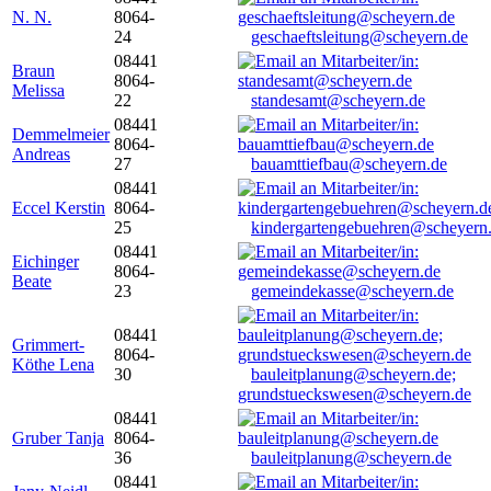
N. N.
8064-
24
geschaeftsleitung@scheyern.de
08441
Braun
8064-
Melissa
22
standesamt@scheyern.de
08441
Demmelmeier
8064-
Andreas
27
bauamttiefbau@scheyern.de
08441
Eccel Kerstin
8064-
25
kindergartengebuehren@scheyern
08441
Eichinger
8064-
Beate
23
gemeindekasse@scheyern.de
08441
Grimmert-
8064-
Köthe Lena
30
bauleitplanung@scheyern.de;
grundstueckswesen@scheyern.de
08441
Gruber Tanja
8064-
36
bauleitplanung@scheyern.de
08441