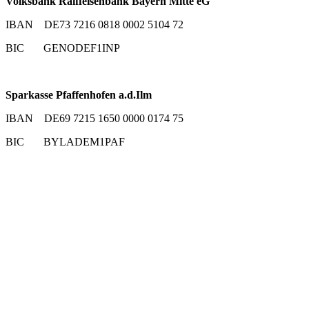
Volksbank Raiffeisenbank Bayern Mitte eG
IBAN DE73 7216 0818 0002 5104 72
BIC GENODEF1INP
Sparkasse Pfaffenhofen a.d.Ilm
IBAN DE69 7215 1650 0000 0174 75
BIC BYLADEM1PAF