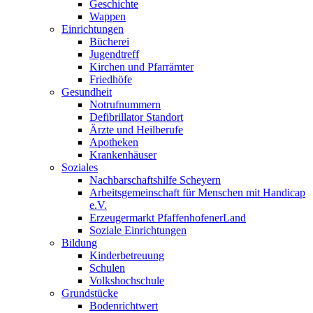
Geschichte
Wappen
Einrichtungen
Bücherei
Jugendtreff
Kirchen und Pfarrämter
Friedhöfe
Gesundheit
Notrufnummern
Defibrillator Standort
Ärzte und Heilberufe
Apotheken
Krankenhäuser
Soziales
Nachbarschaftshilfe Scheyern
Arbeitsgemeinschaft für Menschen mit Handicap
e.V.
Erzeugermarkt PfaffenhofenerLand
Soziale Einrichtungen
Bildung
Kinderbetreuung
Schulen
Volkshochschule
Grundstücke
Bodenrichtwert