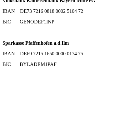
Volksbank Raiffeisenbank Bayern Mitte eG
IBAN DE73 7216 0818 0002 5104 72
BIC GENODEF1INP
Sparkasse Pfaffenhofen a.d.Ilm
IBAN DE69 7215 1650 0000 0174 75
BIC BYLADEM1PAF