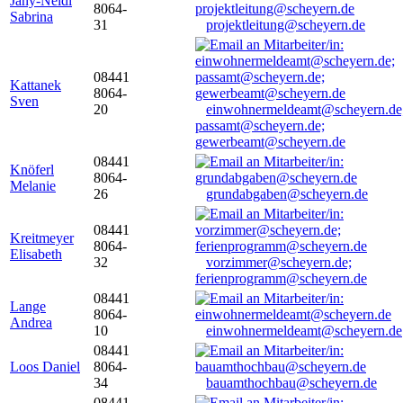
Jany-Neidl
8064-
Sabrina
31
projektleitung@scheyern.de
08441
Kattanek
8064-
Sven
20
einwohnermeldeamt@scheyern.de
passamt@scheyern.de;
gewerbeamt@scheyern.de
08441
Knöferl
8064-
Melanie
26
grundabgaben@scheyern.de
08441
Kreitmeyer
8064-
Elisabeth
32
vorzimmer@scheyern.de;
ferienprogramm@scheyern.de
08441
Lange
8064-
Andrea
10
einwohnermeldeamt@scheyern.de
08441
Loos Daniel
8064-
34
bauamthochbau@scheyern.de
08441