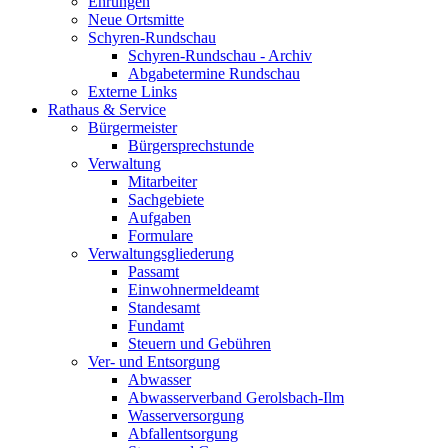
Ehrungen
Neue Ortsmitte
Schyren-Rundschau
Schyren-Rundschau - Archiv
Abgabetermine Rundschau
Externe Links
Rathaus & Service
Bürgermeister
Bürgersprechstunde
Verwaltung
Mitarbeiter
Sachgebiete
Aufgaben
Formulare
Verwaltungsgliederung
Passamt
Einwohnermeldeamt
Standesamt
Fundamt
Steuern und Gebühren
Ver- und Entsorgung
Abwasser
Abwasserverband Gerolsbach-Ilm
Wasserversorgung
Abfallentsorgung