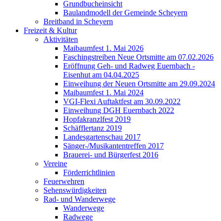
Grundbucheinsicht
Baulandmodell der Gemeinde Scheyern
Breitband in Scheyern
Freizeit & Kultur
Aktivitäten
Maibaumfest 1. Mai 2026
Faschingstreiben Neue Ortsmitte am 07.02.2026
Eröffnung Geh- und Radweg Euernbach -
Eisenhut am 04.04.2025
Einweihung der Neuen Ortsmitte am 29.09.2024
Maibaumfest 1. Mai 2024
VGI-Flexi Auftaktfest am 30.09.2022
Einweihung DGH Euernbach 2022
Hopfakranzlfest 2019
Schäfflertanz 2019
Landesgartenschau 2017
Sänger-/Musikantentreffen 2017
Brauerei- und Bürgerfest 2016
Vereine
Förderrichtlinien
Feuerwehren
Sehenswürdigkeiten
Rad- und Wanderwege
Wanderwege
Radwege