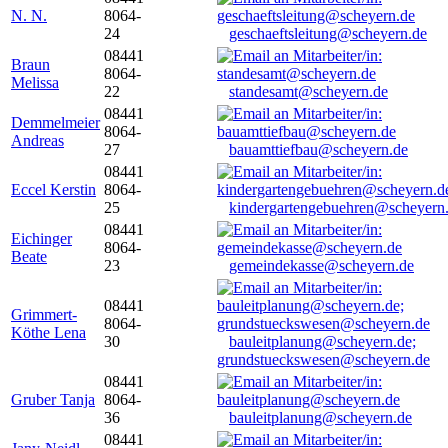
N. N.
8064-
24
geschaeftsleitung@scheyern.de
08441
Braun
8064-
Melissa
22
standesamt@scheyern.de
08441
Demmelmeier
8064-
Andreas
27
bauamttiefbau@scheyern.de
08441
Eccel Kerstin
8064-
25
kindergartengebuehren@scheyern
08441
Eichinger
8064-
Beate
23
gemeindekasse@scheyern.de
08441
Grimmert-
8064-
Köthe Lena
30
bauleitplanung@scheyern.de;
grundstueckswesen@scheyern.de
08441
Gruber Tanja
8064-
36
bauleitplanung@scheyern.de
08441