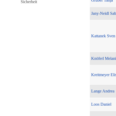
Gruber Tanja
Jany-Neidl Sab
Kattanek Sven
Knöferl Melan
Kreitmeyer Eli
Lange Andrea
Loos Daniel