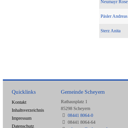
Neumayr Rose
Päsler Andreas
Sterz Anita
Quicklinks
Gemeinde Scheyern
Rathausplatz 1
Kontakt
85298 Scheyern
Inhaltsverzeichnis
08441 8064-0
Impressum
08441 8064-64
Datenschutz