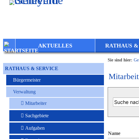
Zum Inhalt
,
zur Navigation
oder
zur Startseite
springen.
AKTUELLES
RATHAUS &
Sie sind hier:
Ge
RATHAUS & SERVICE
Mitarbeit
Bürgermeister
Verwaltung
Mitarbeiter
Sachgebiete
Aufgaben
Name