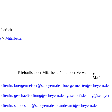
g
>
Mitarbeiter
Telefonliste der Mitarbeiter/innen der Verwaltung
Mail
buergermeister@scheyern.de
geschaeftsleitung@scheyern
standesamt@scheyern.de