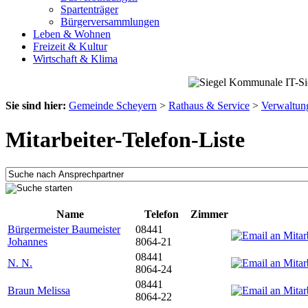
Spartenträger
Bürgerversammlungen
Leben & Wohnen
Freizeit & Kultur
Wirtschaft & Klima
Sie sind hier:
Gemeinde Scheyern
>
Rathaus & Service
>
Verwaltun
Mitarbeiter-Telefon-Liste
Name
Telefon
Zimmer
Bürgermeister Baumeister
08441
Johannes
8064-21
08441
N. N.
8064-24
08441
Braun Melissa
8064-22