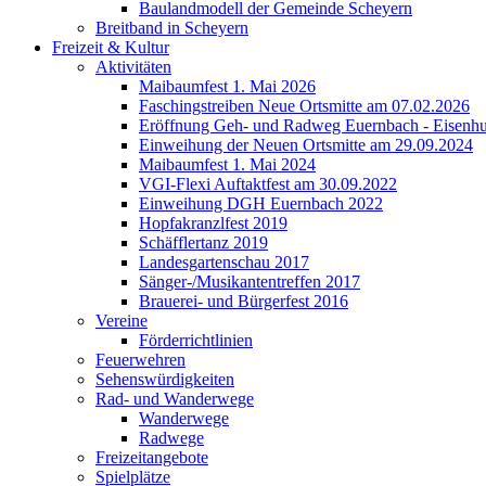
Baulandmodell der Gemeinde Scheyern
Breitband in Scheyern
Freizeit & Kultur
Aktivitäten
Maibaumfest 1. Mai 2026
Faschingstreiben Neue Ortsmitte am 07.02.2026
Eröffnung Geh- und Radweg Euernbach - Eisenhu
Einweihung der Neuen Ortsmitte am 29.09.2024
Maibaumfest 1. Mai 2024
VGI-Flexi Auftaktfest am 30.09.2022
Einweihung DGH Euernbach 2022
Hopfakranzlfest 2019
Schäfflertanz 2019
Landesgartenschau 2017
Sänger-/Musikantentreffen 2017
Brauerei- und Bürgerfest 2016
Vereine
Förderrichtlinien
Feuerwehren
Sehenswürdigkeiten
Rad- und Wanderwege
Wanderwege
Radwege
Freizeitangebote
Spielplätze