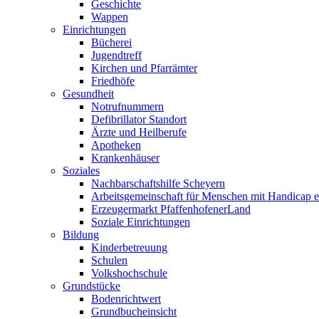
Geschichte
Wappen
Einrichtungen
Bücherei
Jugendtreff
Kirchen und Pfarrämter
Friedhöfe
Gesundheit
Notrufnummern
Defibrillator Standort
Ärzte und Heilberufe
Apotheken
Krankenhäuser
Soziales
Nachbarschaftshilfe Scheyern
Arbeitsgemeinschaft für Menschen mit Handicap e
Erzeugermarkt PfaffenhofenerLand
Soziale Einrichtungen
Bildung
Kinderbetreuung
Schulen
Volkshochschule
Grundstücke
Bodenrichtwert
Grundbucheinsicht