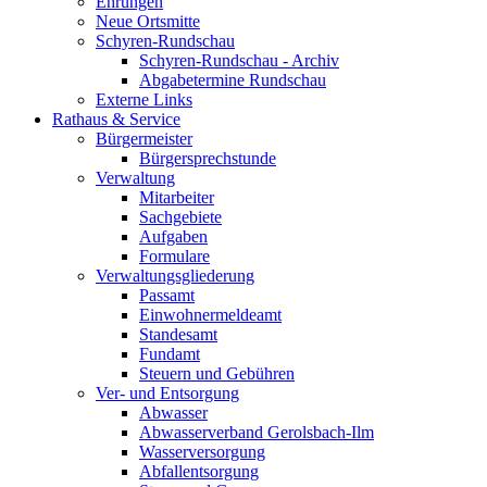
Ehrungen
Neue Ortsmitte
Schyren-Rundschau
Schyren-Rundschau - Archiv
Abgabetermine Rundschau
Externe Links
Rathaus & Service
Bürgermeister
Bürgersprechstunde
Verwaltung
Mitarbeiter
Sachgebiete
Aufgaben
Formulare
Verwaltungsgliederung
Passamt
Einwohnermeldeamt
Standesamt
Fundamt
Steuern und Gebühren
Ver- und Entsorgung
Abwasser
Abwasserverband Gerolsbach-Ilm
Wasserversorgung
Abfallentsorgung