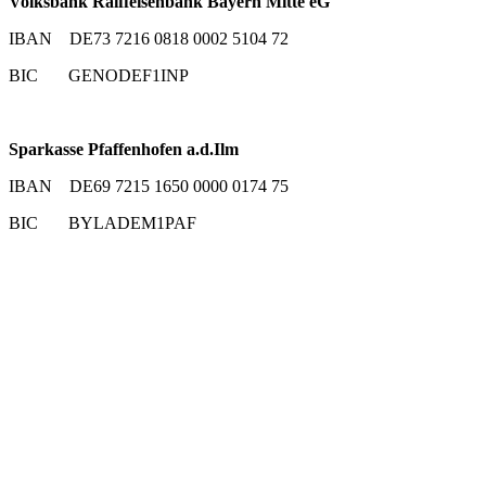
Volksbank Raiffeisenbank Bayern Mitte eG
IBAN DE73 7216 0818 0002 5104 72
BIC GENODEF1INP
Sparkasse Pfaffenhofen a.d.Ilm
IBAN DE69 7215 1650 0000 0174 75
BIC BYLADEM1PAF