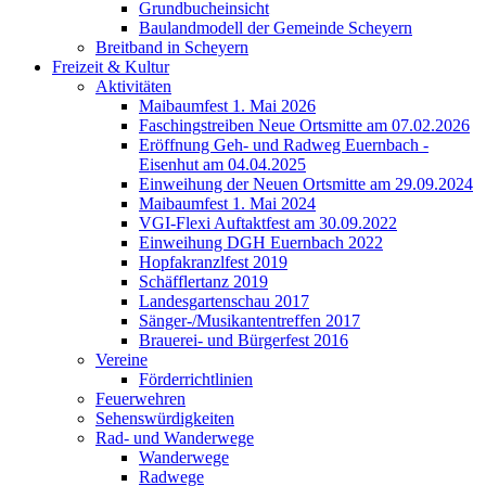
Grundbucheinsicht
Baulandmodell der Gemeinde Scheyern
Breitband in Scheyern
Freizeit & Kultur
Aktivitäten
Maibaumfest 1. Mai 2026
Faschingstreiben Neue Ortsmitte am 07.02.2026
Eröffnung Geh- und Radweg Euernbach -
Eisenhut am 04.04.2025
Einweihung der Neuen Ortsmitte am 29.09.2024
Maibaumfest 1. Mai 2024
VGI-Flexi Auftaktfest am 30.09.2022
Einweihung DGH Euernbach 2022
Hopfakranzlfest 2019
Schäfflertanz 2019
Landesgartenschau 2017
Sänger-/Musikantentreffen 2017
Brauerei- und Bürgerfest 2016
Vereine
Förderrichtlinien
Feuerwehren
Sehenswürdigkeiten
Rad- und Wanderwege
Wanderwege
Radwege