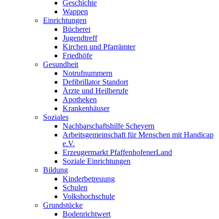
Geschichte
Wappen
Einrichtungen
Bücherei
Jugendtreff
Kirchen und Pfarrämter
Friedhöfe
Gesundheit
Notrufnummern
Defibrillator Standort
Ärzte und Heilberufe
Apotheken
Krankenhäuser
Soziales
Nachbarschaftshilfe Scheyern
Arbeitsgemeinschaft für Menschen mit Handicap
e.V.
Erzeugermarkt PfaffenhofenerLand
Soziale Einrichtungen
Bildung
Kinderbetreuung
Schulen
Volkshochschule
Grundstücke
Bodenrichtwert