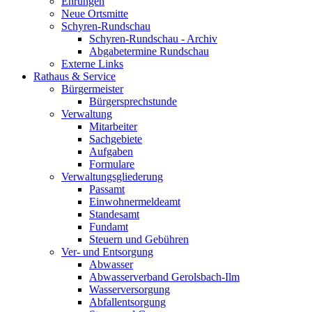
Ehrungen
Neue Ortsmitte
Schyren-Rundschau
Schyren-Rundschau - Archiv
Abgabetermine Rundschau
Externe Links
Rathaus & Service
Bürgermeister
Bürgersprechstunde
Verwaltung
Mitarbeiter
Sachgebiete
Aufgaben
Formulare
Verwaltungsgliederung
Passamt
Einwohnermeldeamt
Standesamt
Fundamt
Steuern und Gebühren
Ver- und Entsorgung
Abwasser
Abwasserverband Gerolsbach-Ilm
Wasserversorgung
Abfallentsorgung