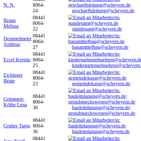
N. N.
8064-
24
geschaeftsleitung@scheyern.de
08441
Braun
8064-
Melissa
22
standesamt@scheyern.de
08441
Demmelmeier
8064-
Andreas
27
bauamttiefbau@scheyern.de
08441
Eccel Kerstin
8064-
25
kindergartengebuehren@scheyern
08441
Eichinger
8064-
Beate
23
gemeindekasse@scheyern.de
08441
Grimmert-
8064-
Köthe Lena
30
bauleitplanung@scheyern.de;
grundstueckswesen@scheyern.de
08441
Gruber Tanja
8064-
36
bauleitplanung@scheyern.de
08441