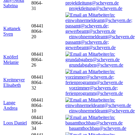
Jany-Neidl
8064-
Sabrina
31
projektleitung@scheyern.de
08441
Kattanek
8064-
Sven
20
einwohnermeldeamt@scheyern.de
passamt@scheyern.de;
gewerbeamt@scheyern.de
08441
Knöferl
8064-
Melanie
26
grundabgaben@scheyern.de
08441
Kreitmeyer
8064-
Elisabeth
32
vorzimmer@scheyern.de;
ferienprogramm@scheyern.de
08441
Lange
8064-
Andrea
10
einwohnermeldeamt@scheyern.de
08441
Loos Daniel
8064-
34
bauamthochbau@scheyern.de
08441