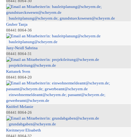
08441 8064-30
bauleitplanung@scheyern.de; grundstueckswesen@scheyern.de
Gruber Tanja
08441 8064-36
bauleitplanung@scheyern.de
Jany-Neidl Sabrina
08441 8064-31
projektleitung@scheyern.de
Kattanek Sven
08441 8064-20
einwohnermeldeamt@scheyern.de; passamt@scheyern.de;
gewerbeamt@scheyern.de
Knöferl Melanie
08441 8064-26
grundabgaben@scheyern.de
Kreitmeyer Elisabeth
08441 8064-32