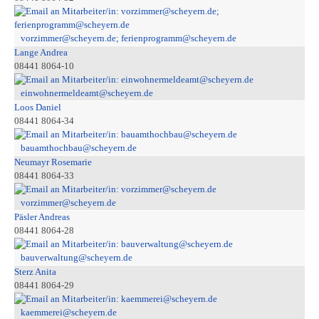
vorzimmer@scheyern.de; ferienprogramm@scheyern.de
Lange Andrea
08441 8064-10
einwohnermeldeamt@scheyern.de
Loos Daniel
08441 8064-34
bauamthochbau@scheyern.de
Neumayr Rosemarie
08441 8064-33
vorzimmer@scheyern.de
Päsler Andreas
08441 8064-28
bauverwaltung@scheyern.de
Sterz Anita
08441 8064-29
kaemmerei@scheyern.de