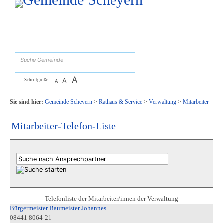
Zum Inhalt
,
zur Navigation
oder
zur Startseite
springen.
suchen
A
A
Schriftgröße
A
Sie sind hier:
Gemeinde Scheyern
>
Rathaus & Service
>
Verwaltung
>
Mitarbeiter
Mitarbeiter-Telefon-Liste
Telefonliste der Mitarbeiter/innen der Verwaltung
Bürgermeister Baumeister Johannes
08441 8064-21