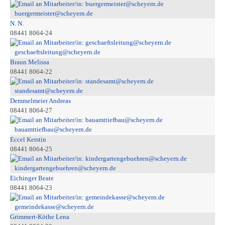
buergermeister@scheyern.de
N. N.
08441 8064-24
geschaeftsleitung@scheyern.de
Braun Melissa
08441 8064-22
standesamt@scheyern.de
Demmelmeier Andreas
08441 8064-27
bauamttiefbau@scheyern.de
Eccel Kerstin
08441 8064-25
kindergartengebuehren@scheyern.de
Eichinger Beate
08441 8064-23
gemeindekasse@scheyern.de
Grimmert-Köthe Lena