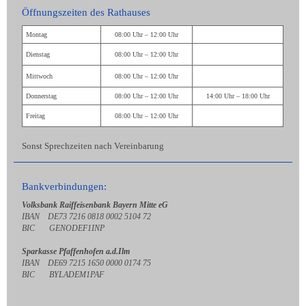
Öffnungszeiten des Rathauses
Montag
08:00 Uhr – 12:00 Uhr
Dienstag
08:00 Uhr – 12:00 Uhr
Mittwoch
08:00 Uhr – 12:00 Uhr
Donnerstag
08:00 Uhr – 12:00 Uhr
14:00 Uhr – 18:00 Uhr
Freitag
08:00 Uhr – 12:00 Uhr
Sonst Sprechzeiten nach Vereinbarung
Bankverbindungen:
Volksbank Raiffeisenbank Bayern Mitte eG
IBAN DE73 7216 0818 0002 5104 72
BIC GENODEF1INP
Sparkasse Pfaffenhofen a.d.Ilm
IBAN DE69 7215 1650 0000 0174 75
BIC BYLADEM1PAF