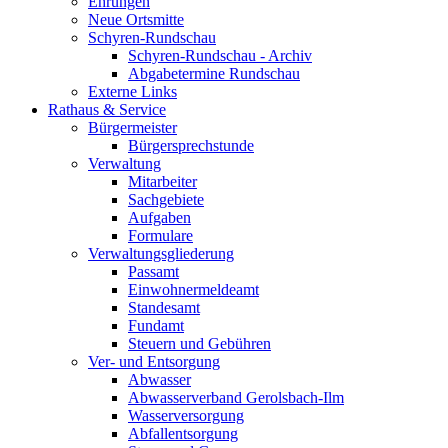
Ehrungen
Neue Ortsmitte
Schyren-Rundschau
Schyren-Rundschau - Archiv
Abgabetermine Rundschau
Externe Links
Rathaus & Service
Bürgermeister
Bürgersprechstunde
Verwaltung
Mitarbeiter
Sachgebiete
Aufgaben
Formulare
Verwaltungsgliederung
Passamt
Einwohnermeldeamt
Standesamt
Fundamt
Steuern und Gebühren
Ver- und Entsorgung
Abwasser
Abwasserverband Gerolsbach-Ilm
Wasserversorgung
Abfallentsorgung