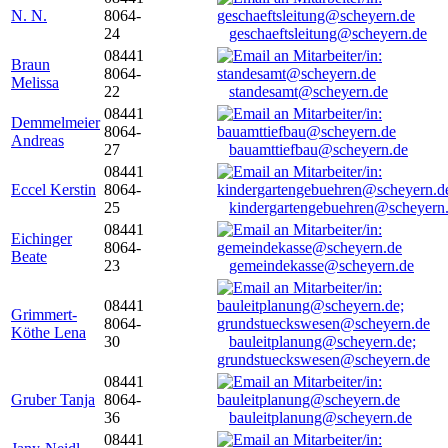
N. N.
8064-
24
geschaeftsleitung@scheyern.de
08441
Braun
8064-
Melissa
22
standesamt@scheyern.de
08441
Demmelmeier
8064-
Andreas
27
bauamttiefbau@scheyern.de
08441
Eccel Kerstin
8064-
25
kindergartengebuehren@scheyern
08441
Eichinger
8064-
Beate
23
gemeindekasse@scheyern.de
08441
Grimmert-
8064-
Köthe Lena
30
bauleitplanung@scheyern.de;
grundstueckswesen@scheyern.de
08441
Gruber Tanja
8064-
36
bauleitplanung@scheyern.de
08441