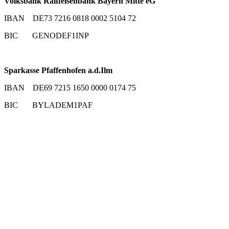
Volksbank Raiffeisenbank Bayern Mitte eG
IBAN DE73 7216 0818 0002 5104 72
BIC GENODEF1INP
Sparkasse Pfaffenhofen a.d.Ilm
IBAN DE69 7215 1650 0000 0174 75
BIC BYLADEM1PAF