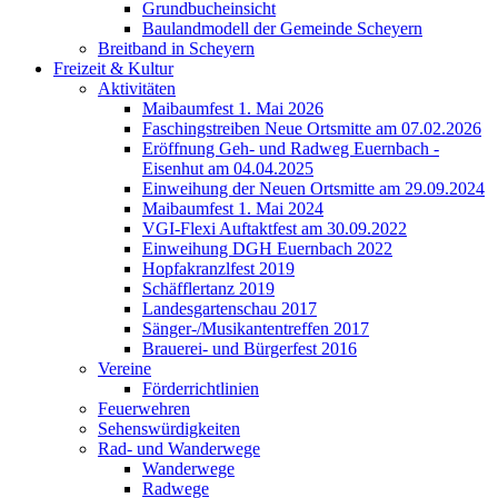
Grundbucheinsicht
Baulandmodell der Gemeinde Scheyern
Breitband in Scheyern
Freizeit & Kultur
Aktivitäten
Maibaumfest 1. Mai 2026
Faschingstreiben Neue Ortsmitte am 07.02.2026
Eröffnung Geh- und Radweg Euernbach -
Eisenhut am 04.04.2025
Einweihung der Neuen Ortsmitte am 29.09.2024
Maibaumfest 1. Mai 2024
VGI-Flexi Auftaktfest am 30.09.2022
Einweihung DGH Euernbach 2022
Hopfakranzlfest 2019
Schäfflertanz 2019
Landesgartenschau 2017
Sänger-/Musikantentreffen 2017
Brauerei- und Bürgerfest 2016
Vereine
Förderrichtlinien
Feuerwehren
Sehenswürdigkeiten
Rad- und Wanderwege
Wanderwege
Radwege