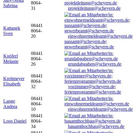
Jany-Neidl
8064-
Sabrina
31
projektleitung@scheyern.de
08441
Kattanek
8064-
Sven
20
einwohnermeldeamt@scheyern.de
passamt@scheyern.de;
gewerbeamt@scheyern.de
08441
Knöferl
8064-
Melanie
26
grundabgaben@scheyern.de
08441
Kreitmeyer
8064-
Elisabeth
32
vorzimmer@scheyern.de;
ferienprogramm@scheyern.de
08441
Lange
8064-
Andrea
10
einwohnermeldeamt@scheyern.de
08441
Loos Daniel
8064-
34
bauamthochbau@scheyern.de
08441