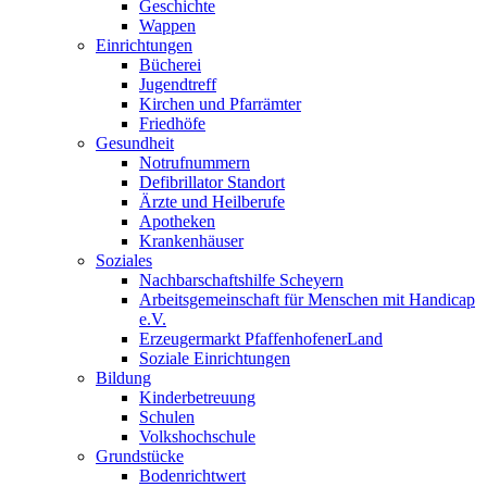
Geschichte
Wappen
Einrichtungen
Bücherei
Jugendtreff
Kirchen und Pfarrämter
Friedhöfe
Gesundheit
Notrufnummern
Defibrillator Standort
Ärzte und Heilberufe
Apotheken
Krankenhäuser
Soziales
Nachbarschaftshilfe Scheyern
Arbeitsgemeinschaft für Menschen mit Handicap
e.V.
Erzeugermarkt PfaffenhofenerLand
Soziale Einrichtungen
Bildung
Kinderbetreuung
Schulen
Volkshochschule
Grundstücke
Bodenrichtwert