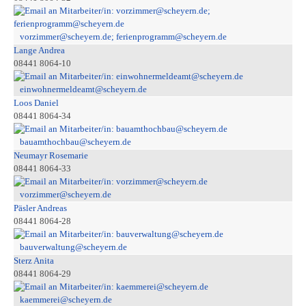
vorzimmer@scheyern.de; ferienprogramm@scheyern.de
Lange Andrea
08441 8064-10
einwohnermeldeamt@scheyern.de
Loos Daniel
08441 8064-34
bauamthochbau@scheyern.de
Neumayr Rosemarie
08441 8064-33
vorzimmer@scheyern.de
Päsler Andreas
08441 8064-28
bauverwaltung@scheyern.de
Sterz Anita
08441 8064-29
kaemmerei@scheyern.de