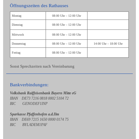
Öffnungszeiten des Rathauses
Montag
08:00 Uhr – 12:00 Uhr
Dienstag
08:00 Uhr – 12:00 Uhr
Mittwoch
08:00 Uhr – 12:00 Uhr
Donnerstag
08:00 Uhr – 12:00 Uhr
14:00 Uhr – 18:00 Uhr
Freitag
08:00 Uhr – 12:00 Uhr
Sonst Sprechzeiten nach Vereinbarung
Bankverbindungen:
Volksbank Raiffeisenbank Bayern Mitte eG
IBAN DE73 7216 0818 0002 5104 72
BIC GENODEF1INP
Sparkasse Pfaffenhofen a.d.Ilm
IBAN DE69 7215 1650 0000 0174 75
BIC BYLADEM1PAF