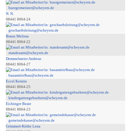
buergermeister@scheyern.de
N. N.
08441 8064-24
geschaeftsleitung@scheyern.de
Braun Melissa
08441 8064-22
standesamt@scheyern.de
Demmelmeier Andreas
08441 8064-27
bauamttiefbau@scheyern.de
Eccel Kerstin
08441 8064-25
kindergartengebuehren@scheyern.de
Eichinger Beate
08441 8064-23
gemeindekasse@scheyern.de
Grimmert-Köthe Lena