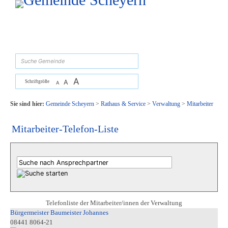
Zum Inhalt
,
zur Navigation
oder
zur Startseite
springen.
suchen
A
A
Schriftgröße
A
Sie sind hier:
Gemeinde Scheyern
>
Rathaus & Service
>
Verwaltung
>
Mitarbeiter
Mitarbeiter-Telefon-Liste
Telefonliste der Mitarbeiter/innen der Verwaltung
Bürgermeister Baumeister Johannes
08441 8064-21