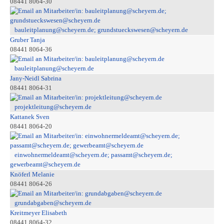
08441 8064-30
bauleitplanung@scheyern.de; grundstueckswesen@scheyern.de
Gruber Tanja
08441 8064-36
bauleitplanung@scheyern.de
Jany-Neidl Sabrina
08441 8064-31
projektleitung@scheyern.de
Kattanek Sven
08441 8064-20
einwohnermeldeamt@scheyern.de; passamt@scheyern.de;
gewerbeamt@scheyern.de
Knöferl Melanie
08441 8064-26
grundabgaben@scheyern.de
Kreitmeyer Elisabeth
08441 8064-32