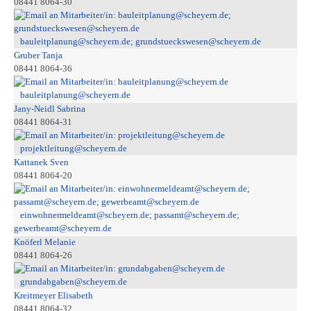
08441 8064-30
bauleitplanung@scheyern.de; grundstueckswesen@scheyern.de
Gruber Tanja
08441 8064-36
bauleitplanung@scheyern.de
Jany-Neidl Sabrina
08441 8064-31
projektleitung@scheyern.de
Kattanek Sven
08441 8064-20
einwohnermeldeamt@scheyern.de; passamt@scheyern.de;
gewerbeamt@scheyern.de
Knöferl Melanie
08441 8064-26
grundabgaben@scheyern.de
Kreitmeyer Elisabeth
08441 8064-32