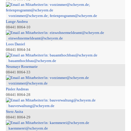
vorzimmer@scheyern.de; ferienprogramm@scheyern.de
Lange Andrea
08441 8064-10
einwohnermeldeamt@scheyern.de
Loos Daniel
08441 8064-34
bauamthochbau@scheyern.de
Neumayr Rosemarie
08441 8064-33
vorzimmer@scheyern.de
Päsler Andreas
08441 8064-28
bauverwaltung@scheyern.de
Sterz Anita
08441 8064-29
kaemmerei@scheyern.de