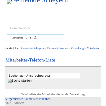
Zum Inhalt
,
zur Navigation
oder
zur Startseite
springen.
suchen
A
A
Schriftgröße
A
Sie sind hier:
Gemeinde Scheyern
>
Rathaus & Service
>
Verwaltung
>
Mitarbeiter
Mitarbeiter-Telefon-Liste
Telefonliste der Mitarbeiter/innen der Verwaltung
Bürgermeister Baumeister Johannes
08441 8064-21