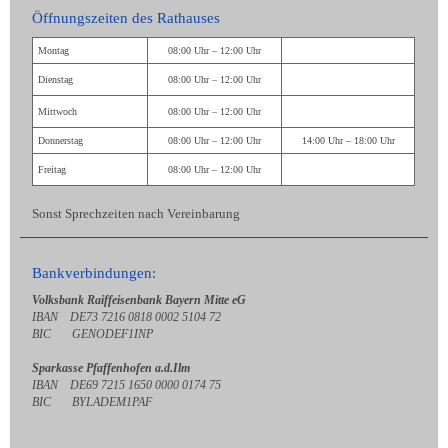
Öffnungszeiten des Rathauses
Montag
08:00 Uhr – 12:00 Uhr
Dienstag
08:00 Uhr – 12:00 Uhr
Mittwoch
08:00 Uhr – 12:00 Uhr
Donnerstag
08:00 Uhr – 12:00 Uhr
14:00 Uhr – 18:00 Uhr
Freitag
08:00 Uhr – 12:00 Uhr
Sonst Sprechzeiten nach Vereinbarung
Bankverbindungen:
Volksbank Raiffeisenbank Bayern Mitte eG
IBAN DE73 7216 0818 0002 5104 72
BIC GENODEF1INP
Sparkasse Pfaffenhofen a.d.Ilm
IBAN DE69 7215 1650 0000 0174 75
BIC BYLADEM1PAF