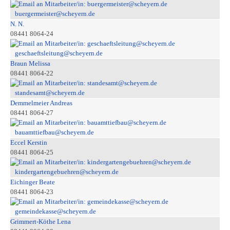
buergermeister@scheyern.de
N. N.
08441 8064-24
geschaeftsleitung@scheyern.de
Braun Melissa
08441 8064-22
standesamt@scheyern.de
Demmelmeier Andreas
08441 8064-27
bauamttiefbau@scheyern.de
Eccel Kerstin
08441 8064-25
kindergartengebuehren@scheyern.de
Eichinger Beate
08441 8064-23
gemeindekasse@scheyern.de
Grimmert-Köthe Lena