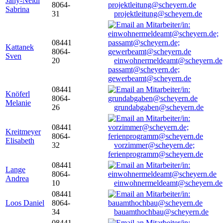
Jany-Neidl
8064-
Sabrina
31
projektleitung@scheyern.de
08441
Kattanek
8064-
Sven
20
einwohnermeldeamt@scheyern.de
passamt@scheyern.de;
gewerbeamt@scheyern.de
08441
Knöferl
8064-
Melanie
26
grundabgaben@scheyern.de
08441
Kreitmeyer
8064-
Elisabeth
32
vorzimmer@scheyern.de;
ferienprogramm@scheyern.de
08441
Lange
8064-
Andrea
10
einwohnermeldeamt@scheyern.de
08441
Loos Daniel
8064-
34
bauamthochbau@scheyern.de
08441