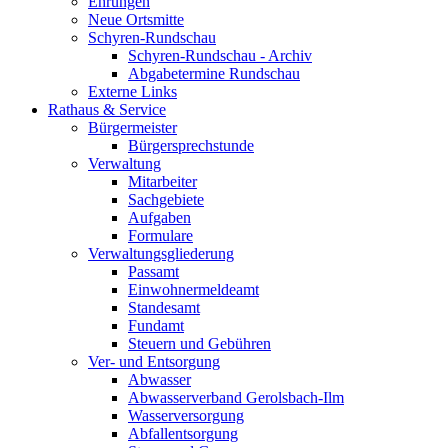
Ehrungen
Neue Ortsmitte
Schyren-Rundschau
Schyren-Rundschau - Archiv
Abgabetermine Rundschau
Externe Links
Rathaus & Service
Bürgermeister
Bürgersprechstunde
Verwaltung
Mitarbeiter
Sachgebiete
Aufgaben
Formulare
Verwaltungsgliederung
Passamt
Einwohnermeldeamt
Standesamt
Fundamt
Steuern und Gebühren
Ver- und Entsorgung
Abwasser
Abwasserverband Gerolsbach-Ilm
Wasserversorgung
Abfallentsorgung