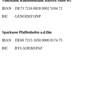
Volksbank Raiffeisenbank Bayern Mitte eG
IBAN DE73 7216 0818 0002 5104 72
BIC GENODEF1INP
Sparkasse Pfaffenhofen a.d.Ilm
IBAN DE69 7215 1650 0000 0174 75
BIC BYLADEM1PAF