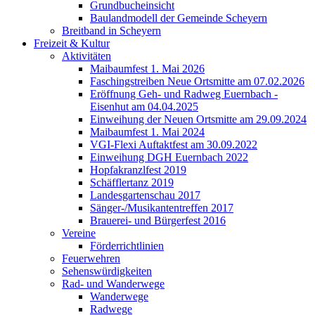
Grundbucheinsicht
Baulandmodell der Gemeinde Scheyern
Breitband in Scheyern
Freizeit & Kultur
Aktivitäten
Maibaumfest 1. Mai 2026
Faschingstreiben Neue Ortsmitte am 07.02.2026
Eröffnung Geh- und Radweg Euernbach -
Eisenhut am 04.04.2025
Einweihung der Neuen Ortsmitte am 29.09.2024
Maibaumfest 1. Mai 2024
VGI-Flexi Auftaktfest am 30.09.2022
Einweihung DGH Euernbach 2022
Hopfakranzlfest 2019
Schäfflertanz 2019
Landesgartenschau 2017
Sänger-/Musikantentreffen 2017
Brauerei- und Bürgerfest 2016
Vereine
Förderrichtlinien
Feuerwehren
Sehenswürdigkeiten
Rad- und Wanderwege
Wanderwege
Radwege