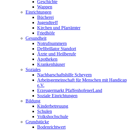
Geschichte
Wappen
Einrichtungen
Bücherei
Jugendtreff
Kirchen und Pfarrämter
Friedhöfe
Gesundheit
Notrufnummern
Defibrillator Standort
Ärzte und Heilberufe
Apotheken
Krankenhäuser
Soziales
Nachbarschaftshilfe Scheyern
Arbeitsgemeinschaft für Menschen mit Handicap
e.V.
Erzeugermarkt PfaffenhofenerLand
Soziale Einrichtungen
Bildung
Kinderbetreuung
Schulen
Volkshochschule
Grundstücke
Bodenrichtwert