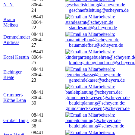
N. N.
8064-
24
geschaeftsleitung@scheyern.de
08441
Braun
8064-
Melissa
22
standesamt@scheyern.de
08441
Demmelmeier
8064-
Andreas
27
bauamttiefbau@scheyern.de
08441
Eccel Kerstin
8064-
25
kindergartengebuehren@scheyern
08441
Eichinger
8064-
Beate
23
gemeindekasse@scheyern.de
08441
Grimmert-
8064-
Köthe Lena
30
bauleitplanung@scheyern.de;
grundstueckswesen@scheyern.de
08441
Gruber Tanja
8064-
36
bauleitplanung@scheyern.de
08441