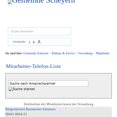
Zum Inhalt
,
zur Navigation
oder
zur Startseite
springen.
suchen
A
A
Schriftgröße
A
Sie sind hier:
Gemeinde Scheyern
>
Rathaus & Service
>
Verwaltung
>
Mitarbeiter
Mitarbeiter-Telefon-Liste
Telefonliste der Mitarbeiter/innen der Verwaltung
Bürgermeister Baumeister Johannes
08441 8064-21