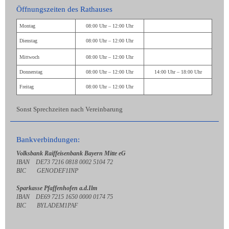
Öffnungszeiten des Rathauses
Montag
08:00 Uhr – 12:00 Uhr
Dienstag
08:00 Uhr – 12:00 Uhr
Mittwoch
08:00 Uhr – 12:00 Uhr
Donnerstag
08:00 Uhr – 12:00 Uhr
14:00 Uhr – 18:00 Uhr
Freitag
08:00 Uhr – 12:00 Uhr
Sonst Sprechzeiten nach Vereinbarung
Bankverbindungen:
Volksbank Raiffeisenbank Bayern Mitte eG
IBAN DE73 7216 0818 0002 5104 72
BIC GENODEF1INP
Sparkasse Pfaffenhofen a.d.Ilm
IBAN DE69 7215 1650 0000 0174 75
BIC BYLADEM1PAF