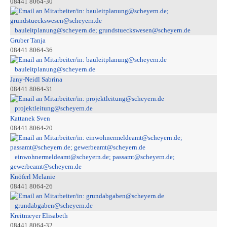
08441 8064-30
bauleitplanung@scheyern.de; grundstueckswesen@scheyern.de
Gruber Tanja
08441 8064-36
bauleitplanung@scheyern.de
Jany-Neidl Sabrina
08441 8064-31
projektleitung@scheyern.de
Kattanek Sven
08441 8064-20
einwohnermeldeamt@scheyern.de; passamt@scheyern.de;
gewerbeamt@scheyern.de
Knöferl Melanie
08441 8064-26
grundabgaben@scheyern.de
Kreitmeyer Elisabeth
08441 8064-32