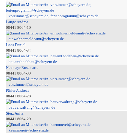
vorzimmer@scheyern.de; ferienprogramm@scheyern.de
Lange Andrea
08441 8064-10
einwohnermeldeamt@scheyern.de
Loos Daniel
08441 8064-34
bauamthochbau@scheyern.de
Neumayr Rosemarie
08441 8064-33
vorzimmer@scheyern.de
Päsler Andreas
08441 8064-28
bauverwaltung@scheyern.de
Sterz Anita
08441 8064-29
kaemmerei@scheyern.de