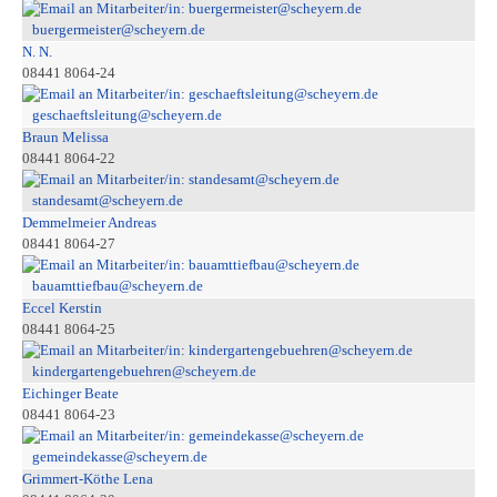
buergermeister@scheyern.de
N. N.
08441 8064-24
geschaeftsleitung@scheyern.de
Braun Melissa
08441 8064-22
standesamt@scheyern.de
Demmelmeier Andreas
08441 8064-27
bauamttiefbau@scheyern.de
Eccel Kerstin
08441 8064-25
kindergartengebuehren@scheyern.de
Eichinger Beate
08441 8064-23
gemeindekasse@scheyern.de
Grimmert-Köthe Lena