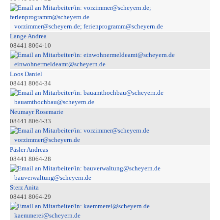
vorzimmer@scheyern.de; ferienprogramm@scheyern.de
Lange Andrea
08441 8064-10
einwohnermeldeamt@scheyern.de
Loos Daniel
08441 8064-34
bauamthochbau@scheyern.de
Neumayr Rosemarie
08441 8064-33
vorzimmer@scheyern.de
Päsler Andreas
08441 8064-28
bauverwaltung@scheyern.de
Sterz Anita
08441 8064-29
kaemmerei@scheyern.de