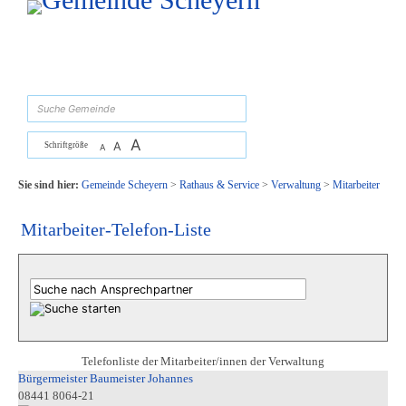
Zum Inhalt
,
zur Navigation
oder
zur Startseite
springen.
suchen
A
A
Schriftgröße
A
Sie sind hier:
Gemeinde Scheyern
>
Rathaus & Service
>
Verwaltung
>
Mitarbeiter
Mitarbeiter-Telefon-Liste
Telefonliste der Mitarbeiter/innen der Verwaltung
Bürgermeister Baumeister Johannes
08441 8064-21