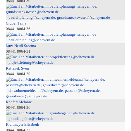
08441 8064-30
bauleitplanung@scheyern.de; grundstueckswesen@scheyern.de
Gruber Tanja
08441 8064-36
bauleitplanung@scheyern.de
Jany-Neidl Sabrina
08441 8064-31
projektleitung@scheyern.de
Kattanek Sven
08441 8064-20
einwohnermeldeamt@scheyern.de; passamt@scheyern.de;
gewerbeamt@scheyern.de
Knöferl Melanie
08441 8064-26
grundabgaben@scheyern.de
Kreitmeyer Elisabeth
08441 8064-32