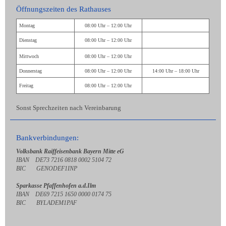
Öffnungszeiten des Rathauses
Montag
08:00 Uhr – 12:00 Uhr
Dienstag
08:00 Uhr – 12:00 Uhr
Mittwoch
08:00 Uhr – 12:00 Uhr
Donnerstag
08:00 Uhr – 12:00 Uhr
14:00 Uhr – 18:00 Uhr
Freitag
08:00 Uhr – 12:00 Uhr
Sonst Sprechzeiten nach Vereinbarung
Bankverbindungen:
Volksbank Raiffeisenbank Bayern Mitte eG
IBAN DE73 7216 0818 0002 5104 72
BIC GENODEF1INP
Sparkasse Pfaffenhofen a.d.Ilm
IBAN DE69 7215 1650 0000 0174 75
BIC BYLADEM1PAF