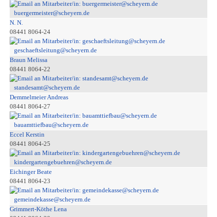
buergermeister@scheyern.de
N. N.
08441 8064-24
geschaeftsleitung@scheyern.de
Braun Melissa
08441 8064-22
standesamt@scheyern.de
Demmelmeier Andreas
08441 8064-27
bauamttiefbau@scheyern.de
Eccel Kerstin
08441 8064-25
kindergartengebuehren@scheyern.de
Eichinger Beate
08441 8064-23
gemeindekasse@scheyern.de
Grimmert-Köthe Lena