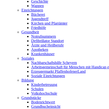
Geschichte
Wappen
Einrichtungen
Bücherei
Jugendtreff
Kirchen und Pfarrämter
Friedhöfe
Gesundheit
Notrufnummern
Defibrillator Standort
Ärzte und Heilberufe
Apotheken
Krankenhäuser
Soziales
Nachbarschaftshilfe Scheyern
Arbeitsgemeinschaft für Menschen mit Handicap e
Erzeugermarkt PfaffenhofenerLand
Soziale Einrichtungen
Bildung
Kinderbetreuung
Schulen
Volkshochschule
Grundstücke
Bodenrichtwert
Grundbucheinsicht