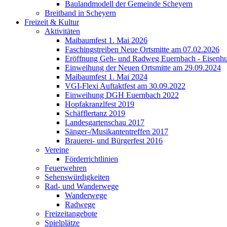
Baulandmodell der Gemeinde Scheyern
Breitband in Scheyern
Freizeit & Kultur
Aktivitäten
Maibaumfest 1. Mai 2026
Faschingstreiben Neue Ortsmitte am 07.02.2026
Eröffnung Geh- und Radweg Euernbach - Eisenhu
Einweihung der Neuen Ortsmitte am 29.09.2024
Maibaumfest 1. Mai 2024
VGI-Flexi Auftaktfest am 30.09.2022
Einweihung DGH Euernbach 2022
Hopfakranzlfest 2019
Schäfflertanz 2019
Landesgartenschau 2017
Sänger-/Musikantentreffen 2017
Brauerei- und Bürgerfest 2016
Vereine
Förderrichtlinien
Feuerwehren
Sehenswürdigkeiten
Rad- und Wanderwege
Wanderwege
Radwege
Freizeitangebote
Spielplätze