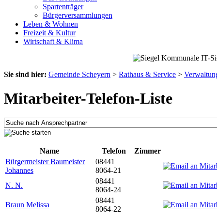
Spartenträger
Bürgerversammlungen
Leben & Wohnen
Freizeit & Kultur
Wirtschaft & Klima
Sie sind hier:
Gemeinde Scheyern
>
Rathaus & Service
>
Verwaltun
Mitarbeiter-Telefon-Liste
Name
Telefon
Zimmer
Bürgermeister Baumeister
08441
Johannes
8064-21
08441
N. N.
8064-24
08441
Braun Melissa
8064-22