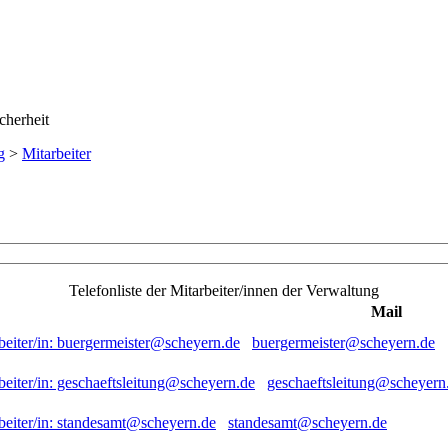
g
>
Mitarbeiter
Telefonliste der Mitarbeiter/innen der Verwaltung
Mail
buergermeister@scheyern.de
geschaeftsleitung@scheyern
standesamt@scheyern.de