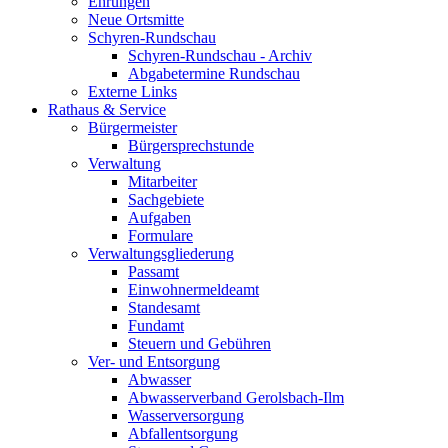
Ehrungen
Neue Ortsmitte
Schyren-Rundschau
Schyren-Rundschau - Archiv
Abgabetermine Rundschau
Externe Links
Rathaus & Service
Bürgermeister
Bürgersprechstunde
Verwaltung
Mitarbeiter
Sachgebiete
Aufgaben
Formulare
Verwaltungsgliederung
Passamt
Einwohnermeldeamt
Standesamt
Fundamt
Steuern und Gebühren
Ver- und Entsorgung
Abwasser
Abwasserverband Gerolsbach-Ilm
Wasserversorgung
Abfallentsorgung