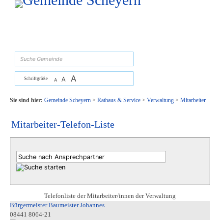
Zum Inhalt
,
zur Navigation
oder
zur Startseite
springen.
suchen
A
A
Schriftgröße
A
Sie sind hier:
Gemeinde Scheyern
>
Rathaus & Service
>
Verwaltung
>
Mitarbeiter
Mitarbeiter-Telefon-Liste
Telefonliste der Mitarbeiter/innen der Verwaltung
Bürgermeister Baumeister Johannes
08441 8064-21