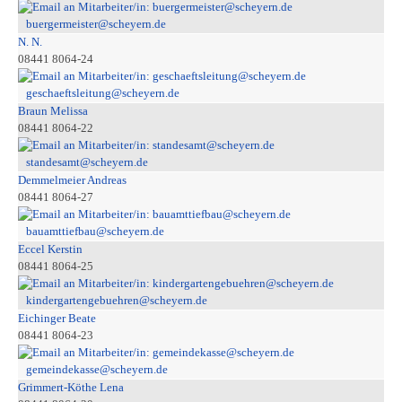
buergermeister@scheyern.de
N. N.
08441 8064-24
geschaeftsleitung@scheyern.de
Braun Melissa
08441 8064-22
standesamt@scheyern.de
Demmelmeier Andreas
08441 8064-27
bauamttiefbau@scheyern.de
Eccel Kerstin
08441 8064-25
kindergartengebuehren@scheyern.de
Eichinger Beate
08441 8064-23
gemeindekasse@scheyern.de
Grimmert-Köthe Lena