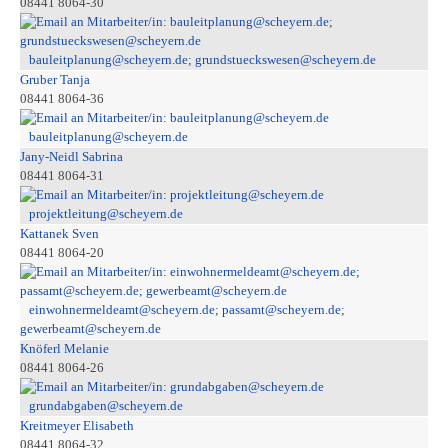
08441 8064-30
bauleitplanung@scheyern.de; grundstueckswesen@scheyern.de
Gruber Tanja
08441 8064-36
bauleitplanung@scheyern.de
Jany-Neidl Sabrina
08441 8064-31
projektleitung@scheyern.de
Kattanek Sven
08441 8064-20
einwohnermeldeamt@scheyern.de; passamt@scheyern.de;
gewerbeamt@scheyern.de
Knöferl Melanie
08441 8064-26
grundabgaben@scheyern.de
Kreitmeyer Elisabeth
08441 8064-32