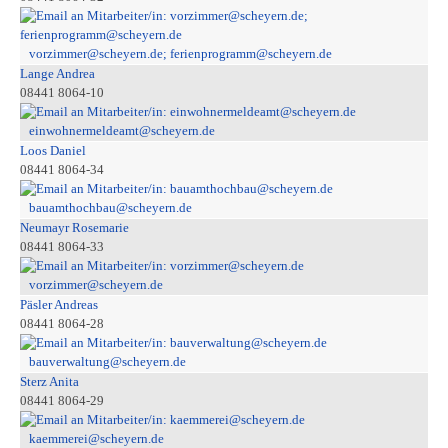
vorzimmer@scheyern.de; ferienprogramm@scheyern.de
Lange Andrea
08441 8064-10
einwohnermeldeamt@scheyern.de
Loos Daniel
08441 8064-34
bauamthochbau@scheyern.de
Neumayr Rosemarie
08441 8064-33
vorzimmer@scheyern.de
Päsler Andreas
08441 8064-28
bauverwaltung@scheyern.de
Sterz Anita
08441 8064-29
kaemmerei@scheyern.de