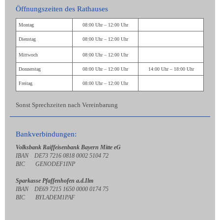
Öffnungszeiten des Rathauses
Montag
08:00 Uhr – 12:00 Uhr
Dienstag
08:00 Uhr – 12:00 Uhr
Mittwoch
08:00 Uhr – 12:00 Uhr
Donnerstag
08:00 Uhr – 12:00 Uhr
14:00 Uhr – 18:00 Uhr
Freitag
08:00 Uhr – 12:00 Uhr
Sonst Sprechzeiten nach Vereinbarung
Bankverbindungen:
Volksbank Raiffeisenbank Bayern Mitte eG
IBAN DE73 7216 0818 0002 5104 72
BIC GENODEF1INP
Sparkasse Pfaffenhofen a.d.Ilm
IBAN DE69 7215 1650 0000 0174 75
BIC BYLADEM1PAF