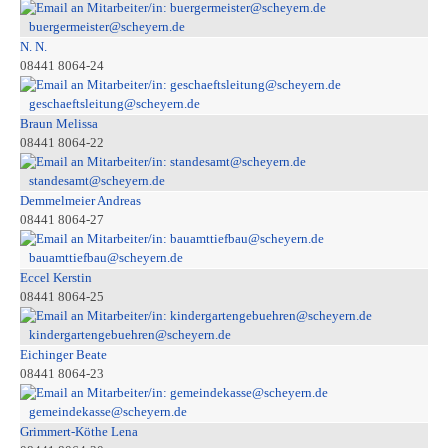
buergermeister@scheyern.de
N. N.
08441 8064-24
geschaeftsleitung@scheyern.de
Braun Melissa
08441 8064-22
standesamt@scheyern.de
Demmelmeier Andreas
08441 8064-27
bauamttiefbau@scheyern.de
Eccel Kerstin
08441 8064-25
kindergartengebuehren@scheyern.de
Eichinger Beate
08441 8064-23
gemeindekasse@scheyern.de
Grimmert-Köthe Lena