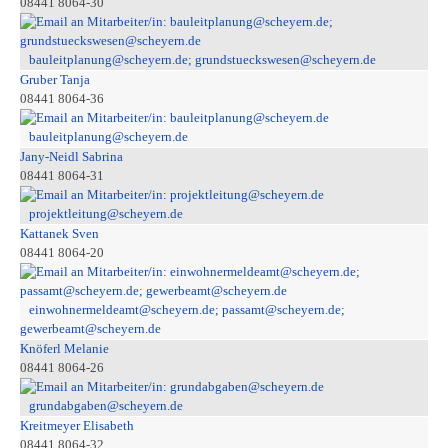
08441 8064-30
bauleitplanung@scheyern.de; grundstueckswesen@scheyern.de
Gruber Tanja
08441 8064-36
bauleitplanung@scheyern.de
Jany-Neidl Sabrina
08441 8064-31
projektleitung@scheyern.de
Kattanek Sven
08441 8064-20
einwohnermeldeamt@scheyern.de; passamt@scheyern.de;
gewerbeamt@scheyern.de
Knöferl Melanie
08441 8064-26
grundabgaben@scheyern.de
Kreitmeyer Elisabeth
08441 8064-32