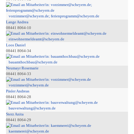
vorzimmer@scheyern.de; ferienprogramm@scheyern.de
Lange Andrea
08441 8064-10
einwohnermeldeamt@scheyern.de
Loos Daniel
08441 8064-34
bauamthochbau@scheyern.de
Neumayr Rosemarie
08441 8064-33
vorzimmer@scheyern.de
Päsler Andreas
08441 8064-28
bauverwaltung@scheyern.de
Sterz Anita
08441 8064-29
kaemmerei@scheyern.de