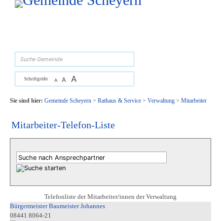
Zum Inhalt
,
zur Navigation
oder
zur Startseite
springen.
suchen
A
A
Schriftgröße
A
Sie sind hier:
Gemeinde Scheyern
>
Rathaus & Service
>
Verwaltung
>
Mitarbeiter
Mitarbeiter-Telefon-Liste
Telefonliste der Mitarbeiter/innen der Verwaltung
Bürgermeister Baumeister Johannes
08441 8064-21