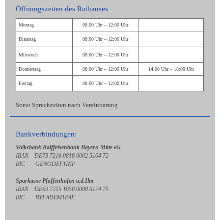
Öffnungszeiten des Rathauses
Montag
08:00 Uhr – 12:00 Uhr
Dienstag
08:00 Uhr – 12:00 Uhr
Mittwoch
08:00 Uhr – 12:00 Uhr
Donnerstag
08:00 Uhr – 12:00 Uhr
14:00 Uhr – 18:00 Uhr
Freitag
08:00 Uhr – 12:00 Uhr
Sonst Sprechzeiten nach Vereinbarung
Bankverbindungen:
Volksbank Raiffeisenbank Bayern Mitte eG
IBAN DE73 7216 0818 0002 5104 72
BIC GENODEF1INP
Sparkasse Pfaffenhofen a.d.Ilm
IBAN DE69 7215 1650 0000 0174 75
BIC BYLADEM1PAF