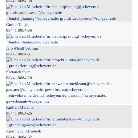
08441 8064-30
bauleitplanung@scheyern.de; grundstueckswesen@scheyern.de
Gruber Tanja
08441 8064-36
bauleitplanung@scheyern.de
Jany-Neidl Sabrina
08441 8064-31
projektleitung@scheyern.de
Kattanek Sven
08441 8064-20
einwohnermeldeamt@scheyern.de; passamt@scheyern.de;
gewerbeamt@scheyern.de
Knöferl Melanie
08441 8064-26
grundabgaben@scheyern.de
Kreitmeyer Elisabeth
08441 8064-32