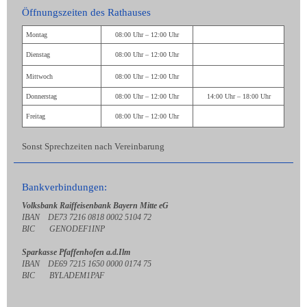
Öffnungszeiten des Rathauses
Montag
08:00 Uhr – 12:00 Uhr
Dienstag
08:00 Uhr – 12:00 Uhr
Mittwoch
08:00 Uhr – 12:00 Uhr
Donnerstag
08:00 Uhr – 12:00 Uhr
14:00 Uhr – 18:00 Uhr
Freitag
08:00 Uhr – 12:00 Uhr
Sonst Sprechzeiten nach Vereinbarung
Bankverbindungen:
Volksbank Raiffeisenbank Bayern Mitte eG
IBAN DE73 7216 0818 0002 5104 72
BIC GENODEF1INP
Sparkasse Pfaffenhofen a.d.Ilm
IBAN DE69 7215 1650 0000 0174 75
BIC BYLADEM1PAF