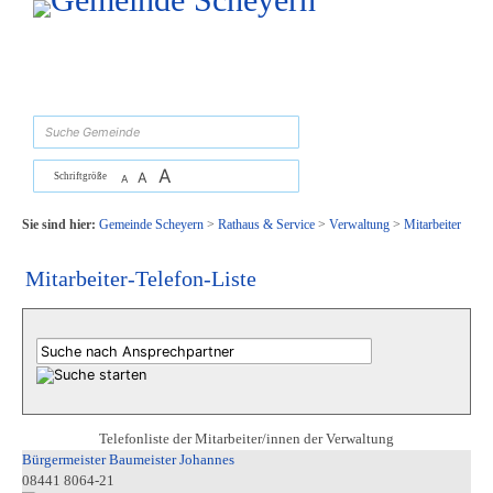
Zum Inhalt
,
zur Navigation
oder
zur Startseite
springen.
suchen
A
A
Schriftgröße
A
Sie sind hier:
Gemeinde Scheyern
>
Rathaus & Service
>
Verwaltung
>
Mitarbeiter
Mitarbeiter-Telefon-Liste
Telefonliste der Mitarbeiter/innen der Verwaltung
Bürgermeister Baumeister Johannes
08441 8064-21