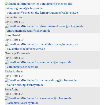
vorzimmer@scheyern.de; ferienprogramm@scheyern.de
Lange Andrea
08441 8064-10
einwohnermeldeamt@scheyern.de
Loos Daniel
08441 8064-34
bauamthochbau@scheyern.de
Neumayr Rosemarie
08441 8064-33
vorzimmer@scheyern.de
Päsler Andreas
08441 8064-28
bauverwaltung@scheyern.de
Sterz Anita
08441 8064-29
kaemmerei@scheyern.de