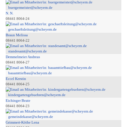
buergermeister@scheyern.de
N. N.
08441 8064-24
geschaeftsleitung@scheyern.de
Braun Melissa
08441 8064-22
standesamt@scheyern.de
Demmelmeier Andreas
08441 8064-27
bauamttiefbau@scheyern.de
Eccel Kerstin
08441 8064-25
kindergartengebuehren@scheyern.de
Eichinger Beate
08441 8064-23
gemeindekasse@scheyern.de
Grimmert-Köthe Lena