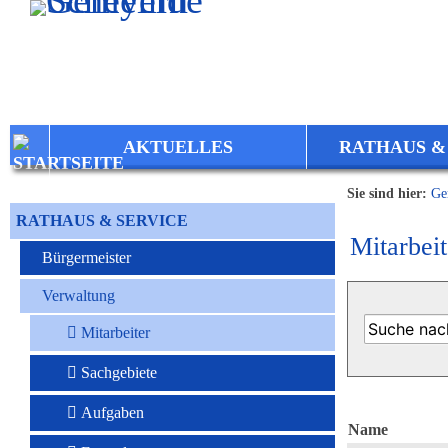
Zum Inhalt
,
zur Navigation
oder
zur Startseite
springen.
AKTUELLES
RATHAUS &
Sie sind hier:
Ge
RATHAUS & SERVICE
Mitarbeit
Bürgermeister
Verwaltung
Mitarbeiter
Sachgebiete
Aufgaben
Name