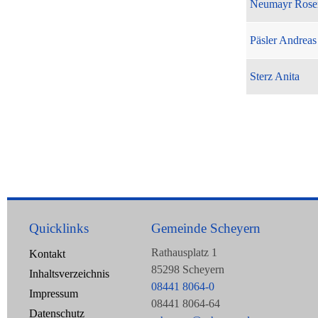
Neumayr Rose
Päsler Andreas
Sterz Anita
Quicklinks
Gemeinde Scheyern
Rathausplatz 1
Kontakt
85298 Scheyern
Inhaltsverzeichnis
08441 8064-0
Impressum
08441 8064-64
Datenschutz