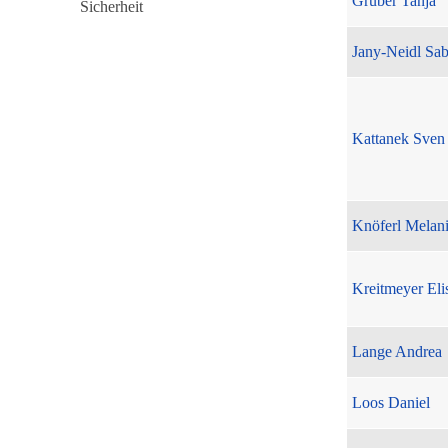
Gruber Tanja
Jany-Neidl Sab
Kattanek Sven
Knöferl Melan
Kreitmeyer Eli
Lange Andrea
Loos Daniel