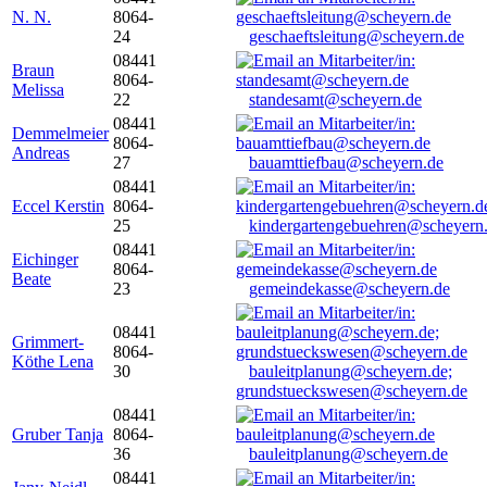
N. N.
8064-
24
geschaeftsleitung@scheyern.de
08441
Braun
8064-
Melissa
22
standesamt@scheyern.de
08441
Demmelmeier
8064-
Andreas
27
bauamttiefbau@scheyern.de
08441
Eccel Kerstin
8064-
25
kindergartengebuehren@scheyern
08441
Eichinger
8064-
Beate
23
gemeindekasse@scheyern.de
08441
Grimmert-
8064-
Köthe Lena
30
bauleitplanung@scheyern.de;
grundstueckswesen@scheyern.de
08441
Gruber Tanja
8064-
36
bauleitplanung@scheyern.de
08441