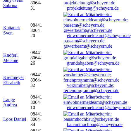
Jany-Neidl
8064-
Sabrina
31
projektleitung@scheyern.de
08441
Kattanek
8064-
Sven
20
einwohnermeldeamt@scheyern.de
passamt@scheyern.de;
gewerbeamt@scheyern.de
08441
Knöferl
8064-
Melanie
26
grundabgaben@scheyern.de
08441
Kreitmeyer
8064-
Elisabeth
32
vorzimmer@scheyern.de;
ferienprogramm@scheyern.de
08441
Lange
8064-
Andrea
10
einwohnermeldeamt@scheyern.de
08441
Loos Daniel
8064-
34
bauamthochbau@scheyern.de
08441