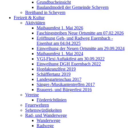
Grundbucheinsicht
Baulandmodell der Gemeinde Scheyern
Breitband in Scheyern
Freizeit & Kultur
Aktivitäten
Maibaumfest 1. Mai 2026
Faschingstreiben Neue Ortsmitte am 07.02.2026
Eröffnung Geh- und Radweg Euernbach -
Eisenhut am 04.04.2025
Einweihung der Neuen Ortsmitte am 29.09.2024
Maibaumfest 1. Mai 2024
VGI-Flexi Auftaktfest am 30.09.2022
Einweihung DGH Euernbach 2022
Hopfakranzlfest 2019
Schäfflertanz 2019
Landesgartenschau 2017
Sänger-/Musikantentreffen 2017
Brauerei- und Bürgerfest 2016
Vereine
Förderrichtlinien
Feuerwehren
Sehenswürdigkeiten
Rad- und Wanderwege
Wanderwege
Radwege