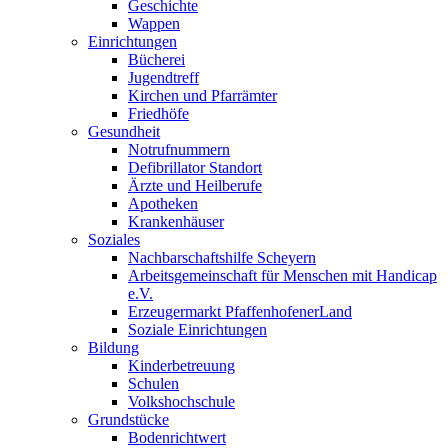
Geschichte
Wappen
Einrichtungen
Bücherei
Jugendtreff
Kirchen und Pfarrämter
Friedhöfe
Gesundheit
Notrufnummern
Defibrillator Standort
Ärzte und Heilberufe
Apotheken
Krankenhäuser
Soziales
Nachbarschaftshilfe Scheyern
Arbeitsgemeinschaft für Menschen mit Handicap
e.V.
Erzeugermarkt PfaffenhofenerLand
Soziale Einrichtungen
Bildung
Kinderbetreuung
Schulen
Volkshochschule
Grundstücke
Bodenrichtwert