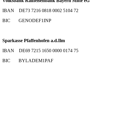
Volksbank Raiffeisenbank Bayern Mitte eG
IBAN DE73 7216 0818 0002 5104 72
BIC GENODEF1INP
Sparkasse Pfaffenhofen a.d.Ilm
IBAN DE69 7215 1650 0000 0174 75
BIC BYLADEM1PAF