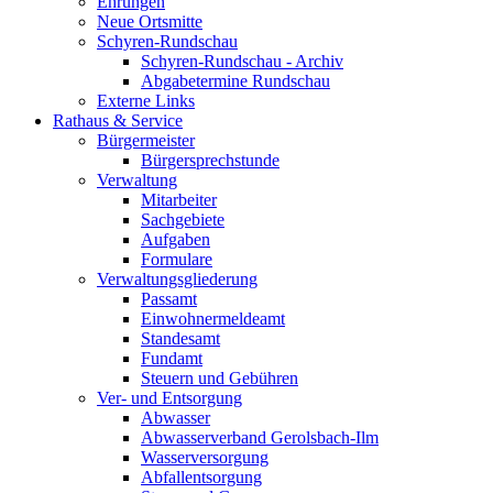
Ehrungen
Neue Ortsmitte
Schyren-Rundschau
Schyren-Rundschau - Archiv
Abgabetermine Rundschau
Externe Links
Rathaus & Service
Bürgermeister
Bürgersprechstunde
Verwaltung
Mitarbeiter
Sachgebiete
Aufgaben
Formulare
Verwaltungsgliederung
Passamt
Einwohnermeldeamt
Standesamt
Fundamt
Steuern und Gebühren
Ver- und Entsorgung
Abwasser
Abwasserverband Gerolsbach-Ilm
Wasserversorgung
Abfallentsorgung