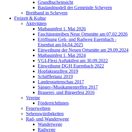
Grundbucheinsicht
Baulandmodell der Gemeinde Scheyern
Breitband in Scheyern
Freizeit & Kultur
Aktivitäten
Maibaumfest 1. Mai 2026
Faschingstreiben Neue Ortsmitte am 07.02.2026
Eröffnung Geh- und Radweg Euernbach -
Eisenhut am 04.04.2025
Einweihung der Neuen Ortsmitte am 29.09.2024
Maibaumfest 1. Mai 2024
VGI-Flexi Auftaktfest am 30.09.2022
Einweihung DGH Euernbach 2022
Hopfakranzlfest 2019
Schäfflertanz 2019
Landesgartenschau 2017
Sänger-/Musikantentreffen 2017
Brauerei- und Bürgerfest 2016
Vereine
Förderrichtlinien
Feuerwehren
Sehenswürdigkeiten
Rad- und Wanderwege
Wanderwege
Radwege