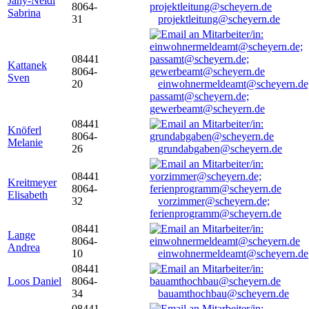
Jany-Neidl
8064-
Sabrina
31
projektleitung@scheyern.de
08441
Kattanek
8064-
Sven
20
einwohnermeldeamt@scheyern.de
passamt@scheyern.de;
gewerbeamt@scheyern.de
08441
Knöferl
8064-
Melanie
26
grundabgaben@scheyern.de
08441
Kreitmeyer
8064-
Elisabeth
32
vorzimmer@scheyern.de;
ferienprogramm@scheyern.de
08441
Lange
8064-
Andrea
10
einwohnermeldeamt@scheyern.de
08441
Loos Daniel
8064-
34
bauamthochbau@scheyern.de
08441