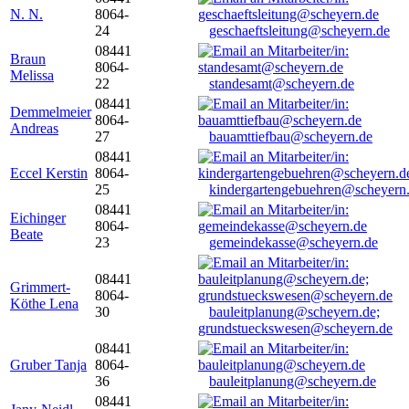
N. N.
8064-
24
geschaeftsleitung@scheyern.de
08441
Braun
8064-
Melissa
22
standesamt@scheyern.de
08441
Demmelmeier
8064-
Andreas
27
bauamttiefbau@scheyern.de
08441
Eccel Kerstin
8064-
25
kindergartengebuehren@scheyern
08441
Eichinger
8064-
Beate
23
gemeindekasse@scheyern.de
08441
Grimmert-
8064-
Köthe Lena
30
bauleitplanung@scheyern.de;
grundstueckswesen@scheyern.de
08441
Gruber Tanja
8064-
36
bauleitplanung@scheyern.de
08441