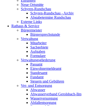
Ehrungen
Neue Ortsmitte
Schyren-Rundschau
Schyren-Rundschau - Archiv
Abgabetermine Rundschau
Externe Links
Rathaus & Service
Bürgermeister
Bürgersprechstunde
Verwaltung
Mitarbeiter
Sachgebiete
Aufgaben
Formulare
Verwaltungsgliederung
Passamt
Einwohnermeldeamt
Standesamt
Fundamt
Steuern und Gebühren
Ver- und Entsorgung
Abwasser
Abwasserverband Gerolsbach-Ilm
Wasserversorgung
Abfallentsorgung