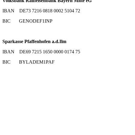
Volksbank Raiffeisenbank Bayern Mitte eG
IBAN DE73 7216 0818 0002 5104 72
BIC GENODEF1INP
Sparkasse Pfaffenhofen a.d.Ilm
IBAN DE69 7215 1650 0000 0174 75
BIC BYLADEM1PAF