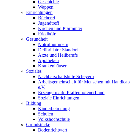
Geschichte
Wappen
Einrichtungen
Bücherei
Jugendtreff
Kirchen und Pfarrämter
Friedhöfe
Gesundheit
Notrufnummern
Defibrillator Standort
Ärzte und Heilberufe
Apotheken
Krankenhäuser
Soziales
Nachbarschaftshilfe Scheyern
Arbeitsgemeinschaft für Menschen mit Handicap
e.V.
Erzeugermarkt PfaffenhofenerLand
Soziale Einrichtungen
Bildung
Kinderbetreuung
Schulen
Volkshochschule
Grundstücke
Bodenrichtwert