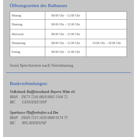
Öffnungszeiten des Rathauses
Montag
08:00 Uhr – 12:00 Uhr
Dienstag
08:00 Uhr – 12:00 Uhr
Mittwoch
08:00 Uhr – 12:00 Uhr
Donnerstag
08:00 Uhr – 12:00 Uhr
14:00 Uhr – 18:00 Uhr
Freitag
08:00 Uhr – 12:00 Uhr
Sonst Sprechzeiten nach Vereinbarung
Bankverbindungen:
Volksbank Raiffeisenbank Bayern Mitte eG
IBAN DE73 7216 0818 0002 5104 72
BIC GENODEF1INP
Sparkasse Pfaffenhofen a.d.Ilm
IBAN DE69 7215 1650 0000 0174 75
BIC BYLADEM1PAF