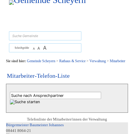
Zum Inhalt
,
zur Navigation
oder
zur Startseite
springen.
suchen
A
A
Schriftgröße
A
Sie sind hier:
Gemeinde Scheyern
>
Rathaus & Service
>
Verwaltung
>
Mitarbeiter
Mitarbeiter-Telefon-Liste
Telefonliste der Mitarbeiter/innen der Verwaltung
Bürgermeister Baumeister Johannes
08441 8064-21