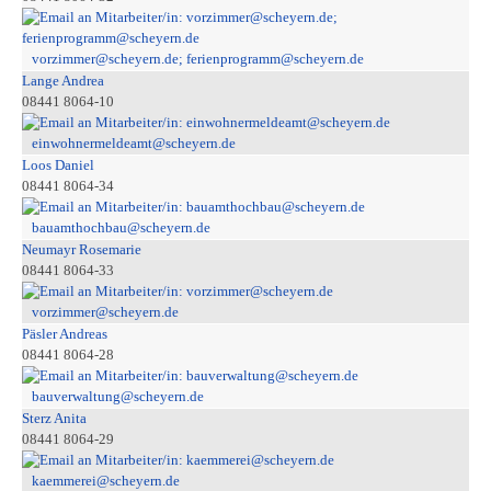
vorzimmer@scheyern.de; ferienprogramm@scheyern.de
Lange Andrea
08441 8064-10
einwohnermeldeamt@scheyern.de
Loos Daniel
08441 8064-34
bauamthochbau@scheyern.de
Neumayr Rosemarie
08441 8064-33
vorzimmer@scheyern.de
Päsler Andreas
08441 8064-28
bauverwaltung@scheyern.de
Sterz Anita
08441 8064-29
kaemmerei@scheyern.de