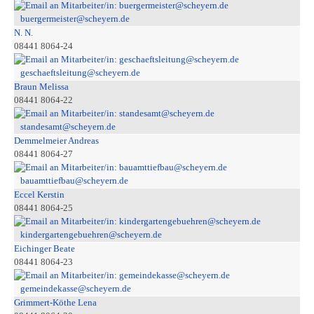
buergermeister@scheyern.de
N. N.
08441 8064-24
geschaeftsleitung@scheyern.de
Braun Melissa
08441 8064-22
standesamt@scheyern.de
Demmelmeier Andreas
08441 8064-27
bauamttiefbau@scheyern.de
Eccel Kerstin
08441 8064-25
kindergartengebuehren@scheyern.de
Eichinger Beate
08441 8064-23
gemeindekasse@scheyern.de
Grimmert-Köthe Lena