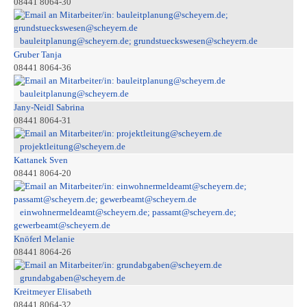
08441 8064-30
bauleitplanung@scheyern.de; grundstueckswesen@scheyern.de
Gruber Tanja
08441 8064-36
bauleitplanung@scheyern.de
Jany-Neidl Sabrina
08441 8064-31
projektleitung@scheyern.de
Kattanek Sven
08441 8064-20
einwohnermeldeamt@scheyern.de; passamt@scheyern.de;
gewerbeamt@scheyern.de
Knöferl Melanie
08441 8064-26
grundabgaben@scheyern.de
Kreitmeyer Elisabeth
08441 8064-32