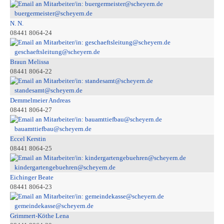
buergermeister@scheyern.de
N. N.
08441 8064-24
geschaeftsleitung@scheyern.de
Braun Melissa
08441 8064-22
standesamt@scheyern.de
Demmelmeier Andreas
08441 8064-27
bauamttiefbau@scheyern.de
Eccel Kerstin
08441 8064-25
kindergartengebuehren@scheyern.de
Eichinger Beate
08441 8064-23
gemeindekasse@scheyern.de
Grimmert-Köthe Lena