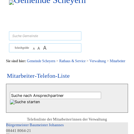
Zum Inhalt
,
zur Navigation
oder
zur Startseite
springen.
suchen
A
A
Schriftgröße
A
Sie sind hier:
Gemeinde Scheyern
>
Rathaus & Service
>
Verwaltung
>
Mitarbeiter
Mitarbeiter-Telefon-Liste
Telefonliste der Mitarbeiter/innen der Verwaltung
Bürgermeister Baumeister Johannes
08441 8064-21