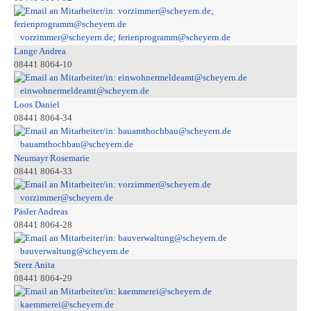
vorzimmer@scheyern.de; ferienprogramm@scheyern.de
Lange Andrea
08441 8064-10
einwohnermeldeamt@scheyern.de
Loos Daniel
08441 8064-34
bauamthochbau@scheyern.de
Neumayr Rosemarie
08441 8064-33
vorzimmer@scheyern.de
Päsler Andreas
08441 8064-28
bauverwaltung@scheyern.de
Sterz Anita
08441 8064-29
kaemmerei@scheyern.de