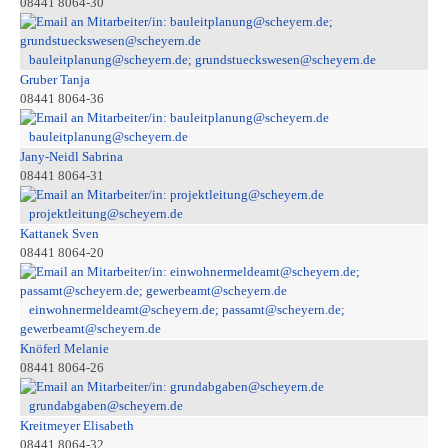
08441 8064-30
bauleitplanung@scheyern.de; grundstueckswesen@scheyern.de
Gruber Tanja
08441 8064-36
bauleitplanung@scheyern.de
Jany-Neidl Sabrina
08441 8064-31
projektleitung@scheyern.de
Kattanek Sven
08441 8064-20
einwohnermeldeamt@scheyern.de; passamt@scheyern.de;
gewerbeamt@scheyern.de
Knöferl Melanie
08441 8064-26
grundabgaben@scheyern.de
Kreitmeyer Elisabeth
08441 8064-32