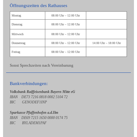
Öffnungszeiten des Rathauses
Montag
08:00 Uhr – 12:00 Uhr
Dienstag
08:00 Uhr – 12:00 Uhr
Mittwoch
08:00 Uhr – 12:00 Uhr
Donnerstag
08:00 Uhr – 12:00 Uhr
14:00 Uhr – 18:00 Uhr
Freitag
08:00 Uhr – 12:00 Uhr
Sonst Sprechzeiten nach Vereinbarung
Bankverbindungen:
Volksbank Raiffeisenbank Bayern Mitte eG
IBAN DE73 7216 0818 0002 5104 72
BIC GENODEF1INP
Sparkasse Pfaffenhofen a.d.Ilm
IBAN DE69 7215 1650 0000 0174 75
BIC BYLADEM1PAF