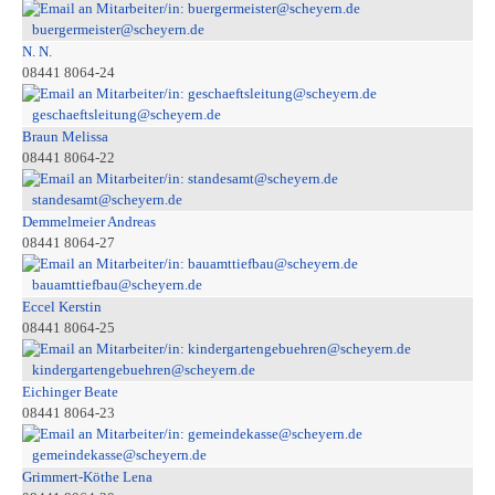
buergermeister@scheyern.de
N. N.
08441 8064-24
geschaeftsleitung@scheyern.de
Braun Melissa
08441 8064-22
standesamt@scheyern.de
Demmelmeier Andreas
08441 8064-27
bauamttiefbau@scheyern.de
Eccel Kerstin
08441 8064-25
kindergartengebuehren@scheyern.de
Eichinger Beate
08441 8064-23
gemeindekasse@scheyern.de
Grimmert-Köthe Lena