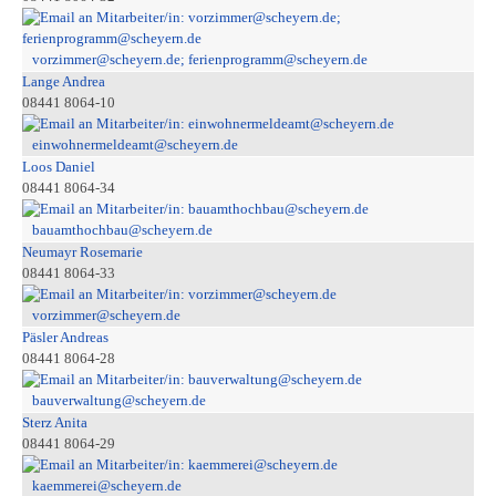
vorzimmer@scheyern.de; ferienprogramm@scheyern.de
Lange Andrea
08441 8064-10
einwohnermeldeamt@scheyern.de
Loos Daniel
08441 8064-34
bauamthochbau@scheyern.de
Neumayr Rosemarie
08441 8064-33
vorzimmer@scheyern.de
Päsler Andreas
08441 8064-28
bauverwaltung@scheyern.de
Sterz Anita
08441 8064-29
kaemmerei@scheyern.de