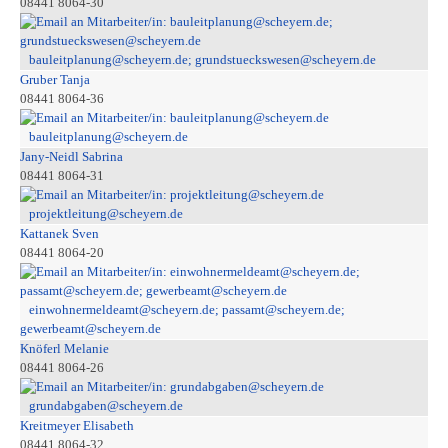
08441 8064-30
bauleitplanung@scheyern.de; grundstueckswesen@scheyern.de
Gruber Tanja
08441 8064-36
bauleitplanung@scheyern.de
Jany-Neidl Sabrina
08441 8064-31
projektleitung@scheyern.de
Kattanek Sven
08441 8064-20
einwohnermeldeamt@scheyern.de; passamt@scheyern.de;
gewerbeamt@scheyern.de
Knöferl Melanie
08441 8064-26
grundabgaben@scheyern.de
Kreitmeyer Elisabeth
08441 8064-32