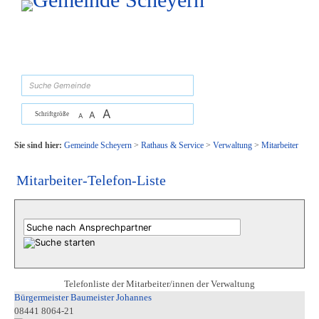
Zum Inhalt
,
zur Navigation
oder
zur Startseite
springen.
suchen
A
A
Schriftgröße
A
Sie sind hier:
Gemeinde Scheyern
>
Rathaus & Service
>
Verwaltung
>
Mitarbeiter
Mitarbeiter-Telefon-Liste
Telefonliste der Mitarbeiter/innen der Verwaltung
Bürgermeister Baumeister Johannes
08441 8064-21