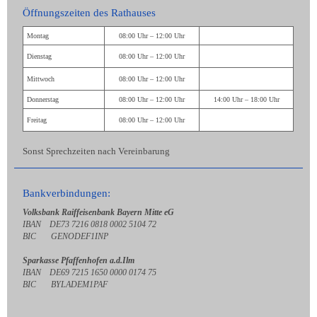
Öffnungszeiten des Rathauses
Montag
08:00 Uhr – 12:00 Uhr
Dienstag
08:00 Uhr – 12:00 Uhr
Mittwoch
08:00 Uhr – 12:00 Uhr
Donnerstag
08:00 Uhr – 12:00 Uhr
14:00 Uhr – 18:00 Uhr
Freitag
08:00 Uhr – 12:00 Uhr
Sonst Sprechzeiten nach Vereinbarung
Bankverbindungen:
Volksbank Raiffeisenbank Bayern Mitte eG
IBAN DE73 7216 0818 0002 5104 72
BIC GENODEF1INP
Sparkasse Pfaffenhofen a.d.Ilm
IBAN DE69 7215 1650 0000 0174 75
BIC BYLADEM1PAF