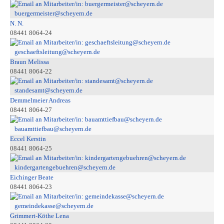
buergermeister@scheyern.de
N. N.
08441 8064-24
geschaeftsleitung@scheyern.de
Braun Melissa
08441 8064-22
standesamt@scheyern.de
Demmelmeier Andreas
08441 8064-27
bauamttiefbau@scheyern.de
Eccel Kerstin
08441 8064-25
kindergartengebuehren@scheyern.de
Eichinger Beate
08441 8064-23
gemeindekasse@scheyern.de
Grimmert-Köthe Lena