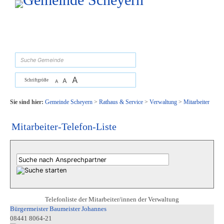
Zum Inhalt
,
zur Navigation
oder
zur Startseite
springen.
suchen
A
A
Schriftgröße
A
Sie sind hier:
Gemeinde Scheyern
>
Rathaus & Service
>
Verwaltung
>
Mitarbeiter
Mitarbeiter-Telefon-Liste
Telefonliste der Mitarbeiter/innen der Verwaltung
Bürgermeister Baumeister Johannes
08441 8064-21