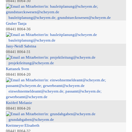
08441 8064-30
bauleitplanung@scheyern.de; grundstueckswesen@scheyern.de
Gruber Tanja
08441 8064-36
bauleitplanung@scheyern.de
Jany-Neidl Sabrina
08441 8064-31
projektleitung@scheyern.de
Kattanek Sven
08441 8064-20
einwohnermeldeamt@scheyern.de; passamt@scheyern.de;
gewerbeamt@scheyern.de
Knöferl Melanie
08441 8064-26
grundabgaben@scheyern.de
Kreitmeyer Elisabeth
08441 8064-32