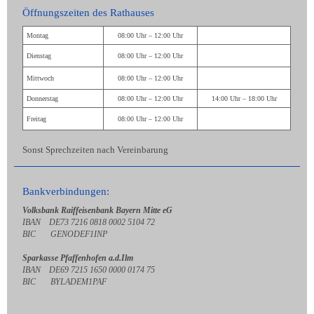
Öffnungszeiten des Rathauses
Montag
08:00 Uhr – 12:00 Uhr
Dienstag
08:00 Uhr – 12:00 Uhr
Mittwoch
08:00 Uhr – 12:00 Uhr
Donnerstag
08:00 Uhr – 12:00 Uhr
14:00 Uhr – 18:00 Uhr
Freitag
08:00 Uhr – 12:00 Uhr
Sonst Sprechzeiten nach Vereinbarung
Bankverbindungen:
Volksbank Raiffeisenbank Bayern Mitte eG
IBAN DE73 7216 0818 0002 5104 72
BIC GENODEF1INP
Sparkasse Pfaffenhofen a.d.Ilm
IBAN DE69 7215 1650 0000 0174 75
BIC BYLADEM1PAF