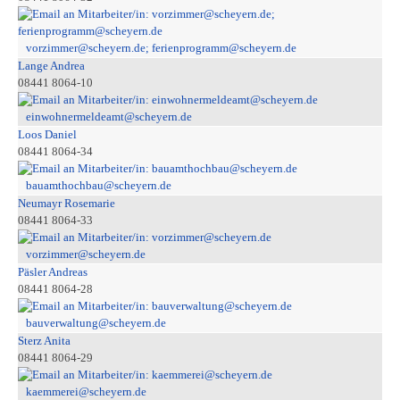
vorzimmer@scheyern.de; ferienprogramm@scheyern.de
Lange Andrea
08441 8064-10
einwohnermeldeamt@scheyern.de
Loos Daniel
08441 8064-34
bauamthochbau@scheyern.de
Neumayr Rosemarie
08441 8064-33
vorzimmer@scheyern.de
Päsler Andreas
08441 8064-28
bauverwaltung@scheyern.de
Sterz Anita
08441 8064-29
kaemmerei@scheyern.de