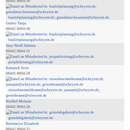
08441 8064-30
bauleitplanung@scheyern.de; grundstueckswesen@scheyern.de
Gruber Tanja
08441 8064-36
bauleitplanung@scheyern.de
Jany-Neidl Sabrina
08441 8064-31
projektleitung@scheyern.de
Kattanek Sven
08441 8064-20
einwohnermeldeamt@scheyern.de; passamt@scheyern.de;
gewerbeamt@scheyern.de
Knöferl Melanie
08441 8064-26
grundabgaben@scheyern.de
Kreitmeyer Elisabeth
08441 8064-32