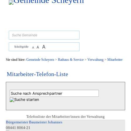
Zum Inhalt
,
zur Navigation
oder
zur Startseite
springen.
suchen
A
A
Schriftgröße
A
Sie sind hier:
Gemeinde Scheyern
>
Rathaus & Service
>
Verwaltung
>
Mitarbeiter
Mitarbeiter-Telefon-Liste
Telefonliste der Mitarbeiter/innen der Verwaltung
Bürgermeister Baumeister Johannes
08441 8064-21