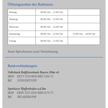
Öffnungszeiten des Rathauses
Montag
08:00 Uhr – 12:00 Uhr
Dienstag
08:00 Uhr – 12:00 Uhr
Mittwoch
08:00 Uhr – 12:00 Uhr
Donnerstag
08:00 Uhr – 12:00 Uhr
14:00 Uhr – 18:00 Uhr
Freitag
08:00 Uhr – 12:00 Uhr
Sonst Sprechzeiten nach Vereinbarung
Bankverbindungen:
Volksbank Raiffeisenbank Bayern Mitte eG
IBAN DE73 7216 0818 0002 5104 72
BIC GENODEF1INP
Sparkasse Pfaffenhofen a.d.Ilm
IBAN DE69 7215 1650 0000 0174 75
BIC BYLADEM1PAF