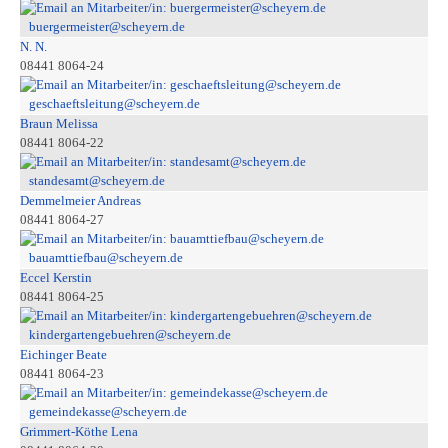
buergermeister@scheyern.de
N. N.
08441 8064-24
geschaeftsleitung@scheyern.de
Braun Melissa
08441 8064-22
standesamt@scheyern.de
Demmelmeier Andreas
08441 8064-27
bauamttiefbau@scheyern.de
Eccel Kerstin
08441 8064-25
kindergartengebuehren@scheyern.de
Eichinger Beate
08441 8064-23
gemeindekasse@scheyern.de
Grimmert-Köthe Lena