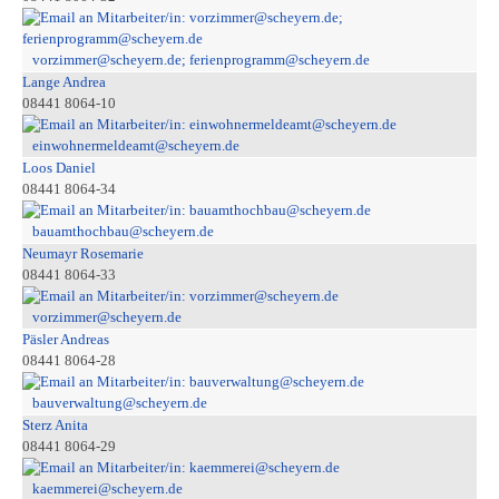
vorzimmer@scheyern.de; ferienprogramm@scheyern.de
Lange Andrea
08441 8064-10
einwohnermeldeamt@scheyern.de
Loos Daniel
08441 8064-34
bauamthochbau@scheyern.de
Neumayr Rosemarie
08441 8064-33
vorzimmer@scheyern.de
Päsler Andreas
08441 8064-28
bauverwaltung@scheyern.de
Sterz Anita
08441 8064-29
kaemmerei@scheyern.de