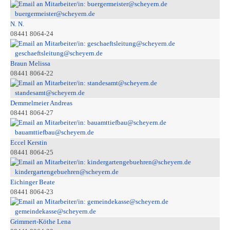
buergermeister@scheyern.de
N. N.
08441 8064-24
geschaeftsleitung@scheyern.de
Braun Melissa
08441 8064-22
standesamt@scheyern.de
Demmelmeier Andreas
08441 8064-27
bauamttiefbau@scheyern.de
Eccel Kerstin
08441 8064-25
kindergartengebuehren@scheyern.de
Eichinger Beate
08441 8064-23
gemeindekasse@scheyern.de
Grimmert-Köthe Lena