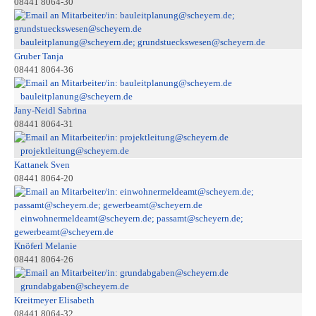
08441 8064-30
bauleitplanung@scheyern.de; grundstueckswesen@scheyern.de
Gruber Tanja
08441 8064-36
bauleitplanung@scheyern.de
Jany-Neidl Sabrina
08441 8064-31
projektleitung@scheyern.de
Kattanek Sven
08441 8064-20
einwohnermeldeamt@scheyern.de; passamt@scheyern.de;
gewerbeamt@scheyern.de
Knöferl Melanie
08441 8064-26
grundabgaben@scheyern.de
Kreitmeyer Elisabeth
08441 8064-32