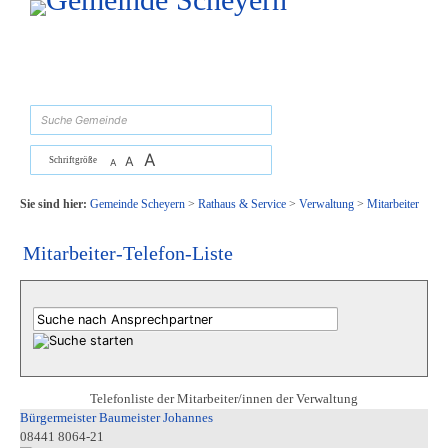
Zum Inhalt
,
zur Navigation
oder
zur Startseite
springen.
suchen
A
A
Schriftgröße
A
Sie sind hier:
Gemeinde Scheyern
>
Rathaus & Service
>
Verwaltung
>
Mitarbeiter
Mitarbeiter-Telefon-Liste
Telefonliste der Mitarbeiter/innen der Verwaltung
Bürgermeister Baumeister Johannes
08441 8064-21