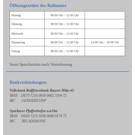
Öffnungszeiten des Rathauses
Montag
08:00 Uhr – 12:00 Uhr
Dienstag
08:00 Uhr – 12:00 Uhr
Mittwoch
08:00 Uhr – 12:00 Uhr
Donnerstag
08:00 Uhr – 12:00 Uhr
14:00 Uhr – 18:00 Uhr
Freitag
08:00 Uhr – 12:00 Uhr
Sonst Sprechzeiten nach Vereinbarung
Bankverbindungen:
Volksbank Raiffeisenbank Bayern Mitte eG
IBAN DE73 7216 0818 0002 5104 72
BIC GENODEF1INP
Sparkasse Pfaffenhofen a.d.Ilm
IBAN DE69 7215 1650 0000 0174 75
BIC BYLADEM1PAF