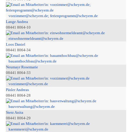
vorzimmer@scheyern.de; ferienprogramm@scheyern.de
Lange Andrea
08441 8064-10
einwohnermeldeamt@scheyern.de
Loos Daniel
08441 8064-34
bauamthochbau@scheyern.de
Neumayr Rosemarie
08441 8064-33
vorzimmer@scheyern.de
Päsler Andreas
08441 8064-28
bauverwaltung@scheyern.de
Sterz Anita
08441 8064-29
kaemmerei@scheyern.de