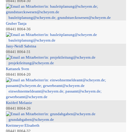
08441 8064-30
bauleitplanung@scheyern.de; grundstueckswesen@scheyern.de
Gruber Tanja
08441 8064-36
bauleitplanung@scheyern.de
Jany-Neidl Sabrina
08441 8064-31
projektleitung@scheyern.de
Kattanek Sven
08441 8064-20
einwohnermeldeamt@scheyern.de; passamt@scheyern.de;
gewerbeamt@scheyern.de
Knöferl Melanie
08441 8064-26
grundabgaben@scheyern.de
Kreitmeyer Elisabeth
08441 8064-32