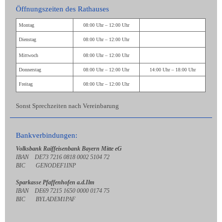
Öffnungszeiten des Rathauses
Montag
08:00 Uhr – 12:00 Uhr
Dienstag
08:00 Uhr – 12:00 Uhr
Mittwoch
08:00 Uhr – 12:00 Uhr
Donnerstag
08:00 Uhr – 12:00 Uhr
14:00 Uhr – 18:00 Uhr
Freitag
08:00 Uhr – 12:00 Uhr
Sonst Sprechzeiten nach Vereinbarung
Bankverbindungen:
Volksbank Raiffeisenbank Bayern Mitte eG
IBAN DE73 7216 0818 0002 5104 72
BIC GENODEF1INP
Sparkasse Pfaffenhofen a.d.Ilm
IBAN DE69 7215 1650 0000 0174 75
BIC BYLADEM1PAF