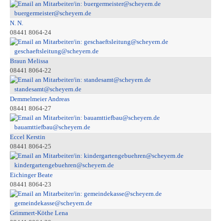
buergermeister@scheyern.de
N. N.
08441 8064-24
geschaeftsleitung@scheyern.de
Braun Melissa
08441 8064-22
standesamt@scheyern.de
Demmelmeier Andreas
08441 8064-27
bauamttiefbau@scheyern.de
Eccel Kerstin
08441 8064-25
kindergartengebuehren@scheyern.de
Eichinger Beate
08441 8064-23
gemeindekasse@scheyern.de
Grimmert-Köthe Lena