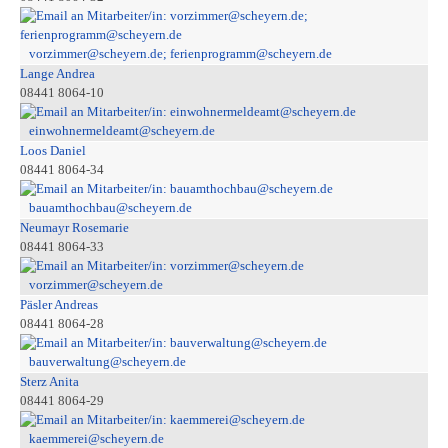
vorzimmer@scheyern.de; ferienprogramm@scheyern.de
Lange Andrea
08441 8064-10
einwohnermeldeamt@scheyern.de
Loos Daniel
08441 8064-34
bauamthochbau@scheyern.de
Neumayr Rosemarie
08441 8064-33
vorzimmer@scheyern.de
Päsler Andreas
08441 8064-28
bauverwaltung@scheyern.de
Sterz Anita
08441 8064-29
kaemmerei@scheyern.de