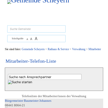
Zum Inhalt
,
zur Navigation
oder
zur Startseite
springen.
suchen
A
A
Schriftgröße
A
Sie sind hier:
Gemeinde Scheyern
>
Rathaus & Service
>
Verwaltung
>
Mitarbeiter
Mitarbeiter-Telefon-Liste
Telefonliste der Mitarbeiter/innen der Verwaltung
Bürgermeister Baumeister Johannes
08441 8064-21