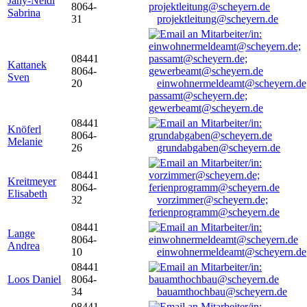
Jany-Neidl
8064-
Sabrina
31
projektleitung@scheyern.de
08441
Kattanek
8064-
Sven
20
einwohnermeldeamt@scheyern.de
passamt@scheyern.de;
gewerbeamt@scheyern.de
08441
Knöferl
8064-
Melanie
26
grundabgaben@scheyern.de
08441
Kreitmeyer
8064-
Elisabeth
32
vorzimmer@scheyern.de;
ferienprogramm@scheyern.de
08441
Lange
8064-
Andrea
10
einwohnermeldeamt@scheyern.de
08441
Loos Daniel
8064-
34
bauamthochbau@scheyern.de
08441