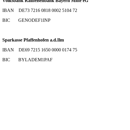
Volksbank Raiffeisenbank Bayern Mitte eG
IBAN DE73 7216 0818 0002 5104 72
BIC GENODEF1INP
Sparkasse Pfaffenhofen a.d.Ilm
IBAN DE69 7215 1650 0000 0174 75
BIC BYLADEM1PAF