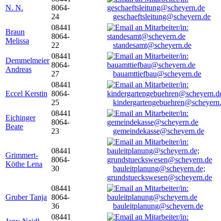
N. N.
8064-
24
geschaeftsleitung@scheyern.de
08441
Braun
8064-
Melissa
22
standesamt@scheyern.de
08441
Demmelmeier
8064-
Andreas
27
bauamttiefbau@scheyern.de
08441
Eccel Kerstin
8064-
25
kindergartengebuehren@scheyern
08441
Eichinger
8064-
Beate
23
gemeindekasse@scheyern.de
08441
Grimmert-
8064-
Köthe Lena
30
bauleitplanung@scheyern.de;
grundstueckswesen@scheyern.de
08441
Gruber Tanja
8064-
36
bauleitplanung@scheyern.de
08441