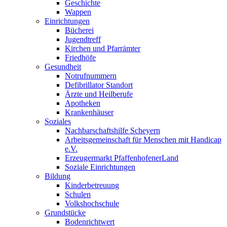
Geschichte
Wappen
Einrichtungen
Bücherei
Jugendtreff
Kirchen und Pfarrämter
Friedhöfe
Gesundheit
Notrufnummern
Defibrillator Standort
Ärzte und Heilberufe
Apotheken
Krankenhäuser
Soziales
Nachbarschaftshilfe Scheyern
Arbeitsgemeinschaft für Menschen mit Handicap
e.V.
Erzeugermarkt PfaffenhofenerLand
Soziale Einrichtungen
Bildung
Kinderbetreuung
Schulen
Volkshochschule
Grundstücke
Bodenrichtwert