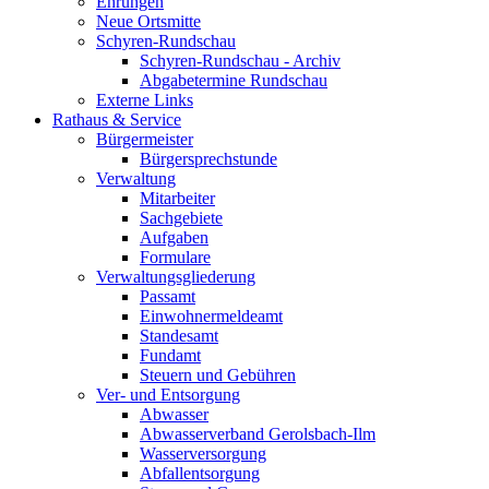
Ehrungen
Neue Ortsmitte
Schyren-Rundschau
Schyren-Rundschau - Archiv
Abgabetermine Rundschau
Externe Links
Rathaus & Service
Bürgermeister
Bürgersprechstunde
Verwaltung
Mitarbeiter
Sachgebiete
Aufgaben
Formulare
Verwaltungsgliederung
Passamt
Einwohnermeldeamt
Standesamt
Fundamt
Steuern und Gebühren
Ver- und Entsorgung
Abwasser
Abwasserverband Gerolsbach-Ilm
Wasserversorgung
Abfallentsorgung