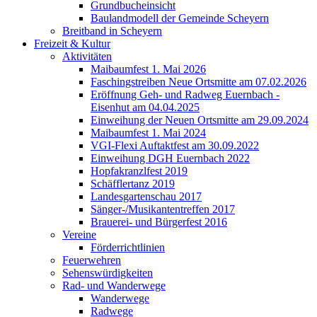
Grundbucheinsicht
Baulandmodell der Gemeinde Scheyern
Breitband in Scheyern
Freizeit & Kultur
Aktivitäten
Maibaumfest 1. Mai 2026
Faschingstreiben Neue Ortsmitte am 07.02.2026
Eröffnung Geh- und Radweg Euernbach -
Eisenhut am 04.04.2025
Einweihung der Neuen Ortsmitte am 29.09.2024
Maibaumfest 1. Mai 2024
VGI-Flexi Auftaktfest am 30.09.2022
Einweihung DGH Euernbach 2022
Hopfakranzlfest 2019
Schäfflertanz 2019
Landesgartenschau 2017
Sänger-/Musikantentreffen 2017
Brauerei- und Bürgerfest 2016
Vereine
Förderrichtlinien
Feuerwehren
Sehenswürdigkeiten
Rad- und Wanderwege
Wanderwege
Radwege