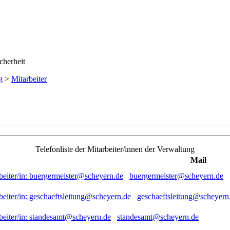
g
>
Mitarbeiter
Telefonliste der Mitarbeiter/innen der Verwaltung
Mail
buergermeister@scheyern.de
geschaeftsleitung@scheyern
standesamt@scheyern.de