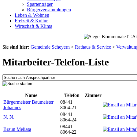
Spartenträger
Bürgerversammlungen
Leben & Wohnen
Freizeit & Kultur
Wirtschaft & Klima
Sie sind hier:
Gemeinde Scheyern
>
Rathaus & Service
>
Verwaltun
Mitarbeiter-Telefon-Liste
Name
Telefon
Zimmer
Bürgermeister Baumeister
08441
Johannes
8064-21
08441
N. N.
8064-24
08441
Braun Melissa
8064-22