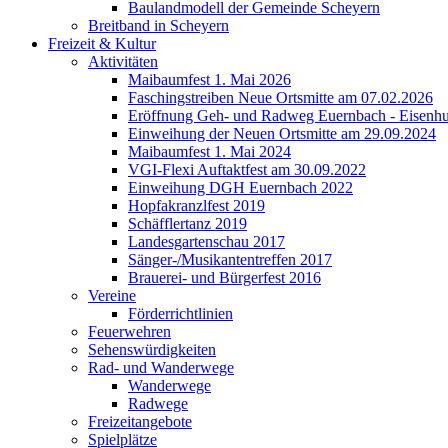
Baulandmodell der Gemeinde Scheyern
Breitband in Scheyern
Freizeit & Kultur
Aktivitäten
Maibaumfest 1. Mai 2026
Faschingstreiben Neue Ortsmitte am 07.02.2026
Eröffnung Geh- und Radweg Euernbach - Eisenhu
Einweihung der Neuen Ortsmitte am 29.09.2024
Maibaumfest 1. Mai 2024
VGI-Flexi Auftaktfest am 30.09.2022
Einweihung DGH Euernbach 2022
Hopfakranzlfest 2019
Schäfflertanz 2019
Landesgartenschau 2017
Sänger-/Musikantentreffen 2017
Brauerei- und Bürgerfest 2016
Vereine
Förderrichtlinien
Feuerwehren
Sehenswürdigkeiten
Rad- und Wanderwege
Wanderwege
Radwege
Freizeitangebote
Spielplätze