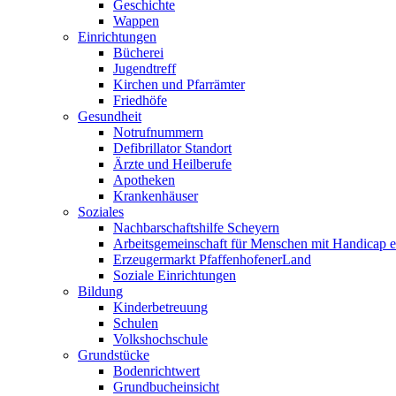
Geschichte
Wappen
Einrichtungen
Bücherei
Jugendtreff
Kirchen und Pfarrämter
Friedhöfe
Gesundheit
Notrufnummern
Defibrillator Standort
Ärzte und Heilberufe
Apotheken
Krankenhäuser
Soziales
Nachbarschaftshilfe Scheyern
Arbeitsgemeinschaft für Menschen mit Handicap e
Erzeugermarkt PfaffenhofenerLand
Soziale Einrichtungen
Bildung
Kinderbetreuung
Schulen
Volkshochschule
Grundstücke
Bodenrichtwert
Grundbucheinsicht