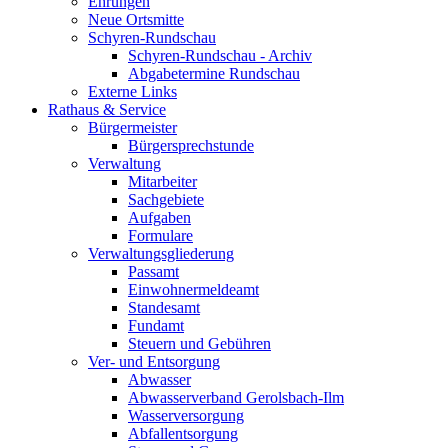
Ehrungen
Neue Ortsmitte
Schyren-Rundschau
Schyren-Rundschau - Archiv
Abgabetermine Rundschau
Externe Links
Rathaus & Service
Bürgermeister
Bürgersprechstunde
Verwaltung
Mitarbeiter
Sachgebiete
Aufgaben
Formulare
Verwaltungsgliederung
Passamt
Einwohnermeldeamt
Standesamt
Fundamt
Steuern und Gebühren
Ver- und Entsorgung
Abwasser
Abwasserverband Gerolsbach-Ilm
Wasserversorgung
Abfallentsorgung