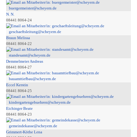
buergermeister@scheyern.de
N. N.
08441 8064-24
geschaeftsleitung@scheyern.de
Braun Melissa
08441 8064-22
standesamt@scheyern.de
Demmelmeier Andreas
08441 8064-27
bauamttiefbau@scheyern.de
Eccel Kerstin
08441 8064-25
kindergartengebuehren@scheyern.de
Eichinger Beate
08441 8064-23
gemeindekasse@scheyern.de
Grimmert-Köthe Lena