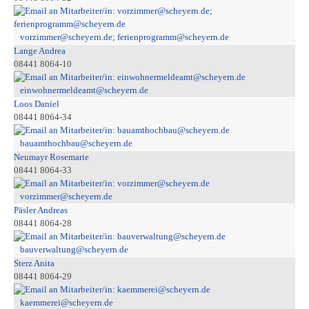
vorzimmer@scheyern.de; ferienprogramm@scheyern.de
Lange Andrea
08441 8064-10
einwohnermeldeamt@scheyern.de
Loos Daniel
08441 8064-34
bauamthochbau@scheyern.de
Neumayr Rosemarie
08441 8064-33
vorzimmer@scheyern.de
Päsler Andreas
08441 8064-28
bauverwaltung@scheyern.de
Sterz Anita
08441 8064-29
kaemmerei@scheyern.de