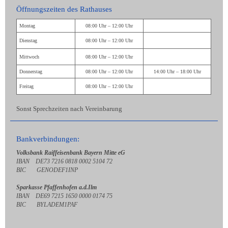
Öffnungszeiten des Rathauses
Montag
08:00 Uhr – 12:00 Uhr
Dienstag
08:00 Uhr – 12:00 Uhr
Mittwoch
08:00 Uhr – 12:00 Uhr
Donnerstag
08:00 Uhr – 12:00 Uhr
14:00 Uhr – 18:00 Uhr
Freitag
08:00 Uhr – 12:00 Uhr
Sonst Sprechzeiten nach Vereinbarung
Bankverbindungen:
Volksbank Raiffeisenbank Bayern Mitte eG
IBAN DE73 7216 0818 0002 5104 72
BIC GENODEF1INP
Sparkasse Pfaffenhofen a.d.Ilm
IBAN DE69 7215 1650 0000 0174 75
BIC BYLADEM1PAF