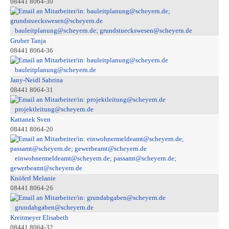
08441 8064-30
bauleitplanung@scheyern.de; grundstueckswesen@scheyern.de
Gruber Tanja
08441 8064-36
bauleitplanung@scheyern.de
Jany-Neidl Sabrina
08441 8064-31
projektleitung@scheyern.de
Kattanek Sven
08441 8064-20
einwohnermeldeamt@scheyern.de; passamt@scheyern.de;
gewerbeamt@scheyern.de
Knöferl Melanie
08441 8064-26
grundabgaben@scheyern.de
Kreitmeyer Elisabeth
08441 8064-32