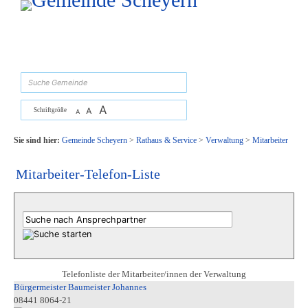
Zum Inhalt
,
zur Navigation
oder
zur Startseite
springen.
suchen
A
A
Schriftgröße
A
Sie sind hier:
Gemeinde Scheyern
>
Rathaus & Service
>
Verwaltung
>
Mitarbeiter
Mitarbeiter-Telefon-Liste
Telefonliste der Mitarbeiter/innen der Verwaltung
Bürgermeister Baumeister Johannes
08441 8064-21