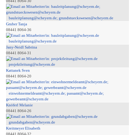
08441 8064-30
bauleitplanung@scheyern.de; grundstueckswesen@scheyern.de
Gruber Tanja
08441 8064-36
bauleitplanung@scheyern.de
Jany-Neidl Sabrina
08441 8064-31
projektleitung@scheyern.de
Kattanek Sven
08441 8064-20
einwohnermeldeamt@scheyern.de; passamt@scheyern.de;
gewerbeamt@scheyern.de
Knöferl Melanie
08441 8064-26
grundabgaben@scheyern.de
Kreitmeyer Elisabeth
08441 8064-32