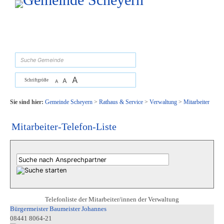
Zum Inhalt
,
zur Navigation
oder
zur Startseite
springen.
suchen
A
A
Schriftgröße
A
Sie sind hier:
Gemeinde Scheyern
>
Rathaus & Service
>
Verwaltung
>
Mitarbeiter
Mitarbeiter-Telefon-Liste
Telefonliste der Mitarbeiter/innen der Verwaltung
Bürgermeister Baumeister Johannes
08441 8064-21