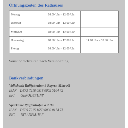
Öffnungszeiten des Rathauses
Montag
08:00 Uhr – 12:00 Uhr
Dienstag
08:00 Uhr – 12:00 Uhr
Mittwoch
08:00 Uhr – 12:00 Uhr
Donnerstag
08:00 Uhr – 12:00 Uhr
14:00 Uhr – 18:00 Uhr
Freitag
08:00 Uhr – 12:00 Uhr
Sonst Sprechzeiten nach Vereinbarung
Bankverbindungen:
Volksbank Raiffeisenbank Bayern Mitte eG
IBAN DE73 7216 0818 0002 5104 72
BIC GENODEF1INP
Sparkasse Pfaffenhofen a.d.Ilm
IBAN DE69 7215 1650 0000 0174 75
BIC BYLADEM1PAF