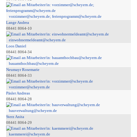
vorzimmer@scheyern.de; ferienprogramm@scheyern.de
Lange Andrea
08441 8064-10
einwohnermeldeamt@scheyern.de
Loos Daniel
08441 8064-34
bauamthochbau@scheyern.de
Neumayr Rosemarie
08441 8064-33
vorzimmer@scheyern.de
Päsler Andreas
08441 8064-28
bauverwaltung@scheyern.de
Sterz Anita
08441 8064-29
kaemmerei@scheyern.de