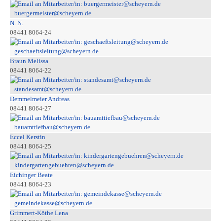
buergermeister@scheyern.de
N. N.
08441 8064-24
geschaeftsleitung@scheyern.de
Braun Melissa
08441 8064-22
standesamt@scheyern.de
Demmelmeier Andreas
08441 8064-27
bauamttiefbau@scheyern.de
Eccel Kerstin
08441 8064-25
kindergartengebuehren@scheyern.de
Eichinger Beate
08441 8064-23
gemeindekasse@scheyern.de
Grimmert-Köthe Lena