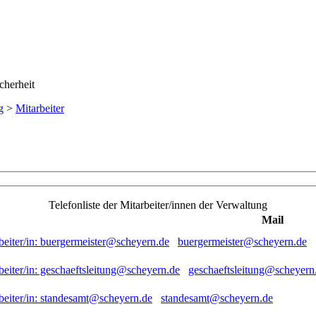
g
>
Mitarbeiter
Telefonliste der Mitarbeiter/innen der Verwaltung
Mail
buergermeister@scheyern.de
geschaeftsleitung@scheyern
standesamt@scheyern.de