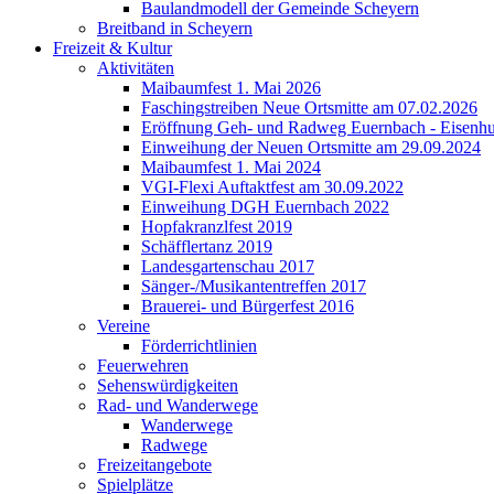
Baulandmodell der Gemeinde Scheyern
Breitband in Scheyern
Freizeit & Kultur
Aktivitäten
Maibaumfest 1. Mai 2026
Faschingstreiben Neue Ortsmitte am 07.02.2026
Eröffnung Geh- und Radweg Euernbach - Eisenhu
Einweihung der Neuen Ortsmitte am 29.09.2024
Maibaumfest 1. Mai 2024
VGI-Flexi Auftaktfest am 30.09.2022
Einweihung DGH Euernbach 2022
Hopfakranzlfest 2019
Schäfflertanz 2019
Landesgartenschau 2017
Sänger-/Musikantentreffen 2017
Brauerei- und Bürgerfest 2016
Vereine
Förderrichtlinien
Feuerwehren
Sehenswürdigkeiten
Rad- und Wanderwege
Wanderwege
Radwege
Freizeitangebote
Spielplätze