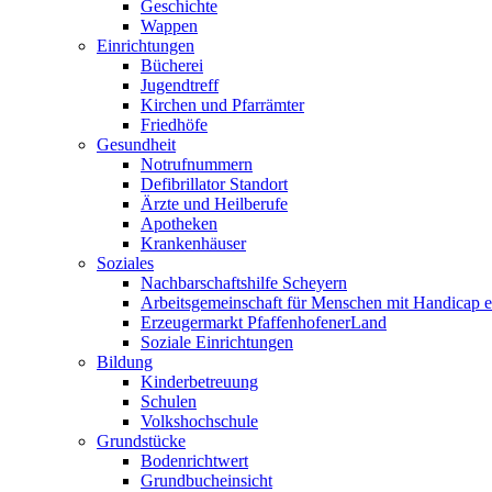
Geschichte
Wappen
Einrichtungen
Bücherei
Jugendtreff
Kirchen und Pfarrämter
Friedhöfe
Gesundheit
Notrufnummern
Defibrillator Standort
Ärzte und Heilberufe
Apotheken
Krankenhäuser
Soziales
Nachbarschaftshilfe Scheyern
Arbeitsgemeinschaft für Menschen mit Handicap e
Erzeugermarkt PfaffenhofenerLand
Soziale Einrichtungen
Bildung
Kinderbetreuung
Schulen
Volkshochschule
Grundstücke
Bodenrichtwert
Grundbucheinsicht