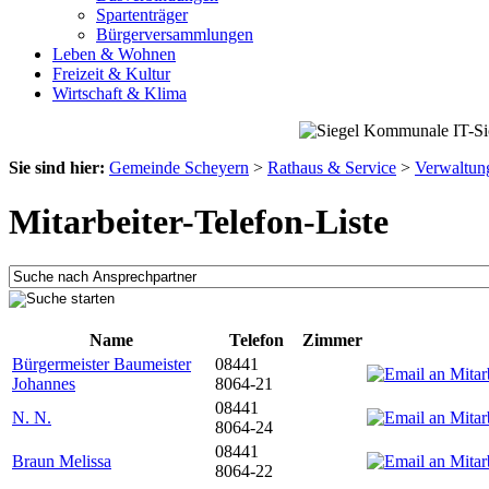
Spartenträger
Bürgerversammlungen
Leben & Wohnen
Freizeit & Kultur
Wirtschaft & Klima
Sie sind hier:
Gemeinde Scheyern
>
Rathaus & Service
>
Verwaltun
Mitarbeiter-Telefon-Liste
Name
Telefon
Zimmer
Bürgermeister Baumeister
08441
Johannes
8064-21
08441
N. N.
8064-24
08441
Braun Melissa
8064-22