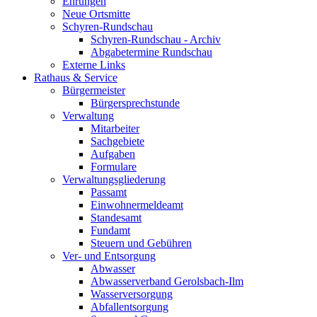
Ehrungen
Neue Ortsmitte
Schyren-Rundschau
Schyren-Rundschau - Archiv
Abgabetermine Rundschau
Externe Links
Rathaus & Service
Bürgermeister
Bürgersprechstunde
Verwaltung
Mitarbeiter
Sachgebiete
Aufgaben
Formulare
Verwaltungsgliederung
Passamt
Einwohnermeldeamt
Standesamt
Fundamt
Steuern und Gebühren
Ver- und Entsorgung
Abwasser
Abwasserverband Gerolsbach-Ilm
Wasserversorgung
Abfallentsorgung