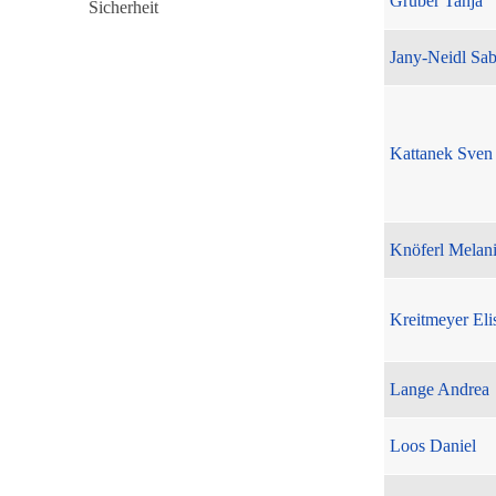
Gruber Tanja
Jany-Neidl Sab
Kattanek Sven
Knöferl Melan
Kreitmeyer Eli
Lange Andrea
Loos Daniel