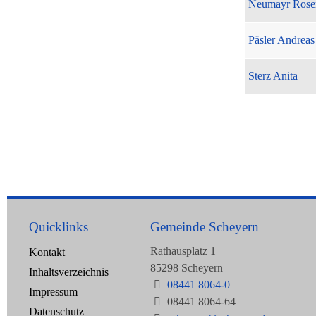
Neumayr Rose
Päsler Andreas
Sterz Anita
Quicklinks
Gemeinde Scheyern
Rathausplatz 1
Kontakt
85298 Scheyern
Inhaltsverzeichnis
08441 8064-0
Impressum
08441 8064-64
Datenschutz