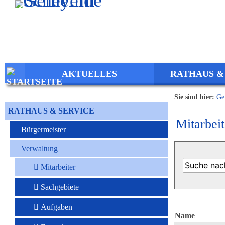
Zum Inhalt
,
zur Navigation
oder
zur Startseite
springen.
AKTUELLES
RATHAUS &
Sie sind hier:
Ge
RATHAUS & SERVICE
Mitarbeit
Bürgermeister
Verwaltung
Mitarbeiter
Sachgebiete
Aufgaben
Name