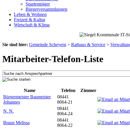
Spartenträger
Bürgerversammlungen
Leben & Wohnen
Freizeit & Kultur
Wirtschaft & Klima
Sie sind hier:
Gemeinde Scheyern
>
Rathaus & Service
>
Verwaltun
Mitarbeiter-Telefon-Liste
Name
Telefon
Zimmer
Bürgermeister Baumeister
08441
Johannes
8064-21
08441
N. N.
8064-24
08441
Braun Melissa
8064-22