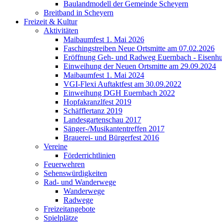
Baulandmodell der Gemeinde Scheyern
Breitband in Scheyern
Freizeit & Kultur
Aktivitäten
Maibaumfest 1. Mai 2026
Faschingstreiben Neue Ortsmitte am 07.02.2026
Eröffnung Geh- und Radweg Euernbach - Eisenhu
Einweihung der Neuen Ortsmitte am 29.09.2024
Maibaumfest 1. Mai 2024
VGI-Flexi Auftaktfest am 30.09.2022
Einweihung DGH Euernbach 2022
Hopfakranzlfest 2019
Schäfflertanz 2019
Landesgartenschau 2017
Sänger-/Musikantentreffen 2017
Brauerei- und Bürgerfest 2016
Vereine
Förderrichtlinien
Feuerwehren
Sehenswürdigkeiten
Rad- und Wanderwege
Wanderwege
Radwege
Freizeitangebote
Spielplätze