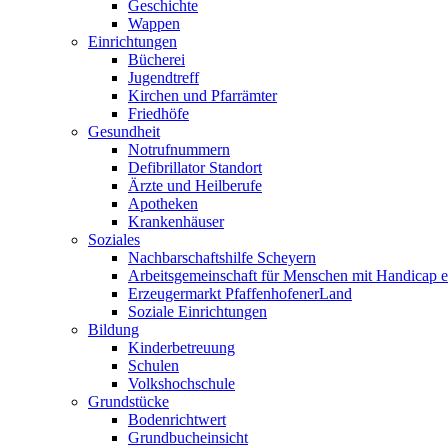
Geschichte
Wappen
Einrichtungen
Bücherei
Jugendtreff
Kirchen und Pfarrämter
Friedhöfe
Gesundheit
Notrufnummern
Defibrillator Standort
Ärzte und Heilberufe
Apotheken
Krankenhäuser
Soziales
Nachbarschaftshilfe Scheyern
Arbeitsgemeinschaft für Menschen mit Handicap e
Erzeugermarkt PfaffenhofenerLand
Soziale Einrichtungen
Bildung
Kinderbetreuung
Schulen
Volkshochschule
Grundstücke
Bodenrichtwert
Grundbucheinsicht