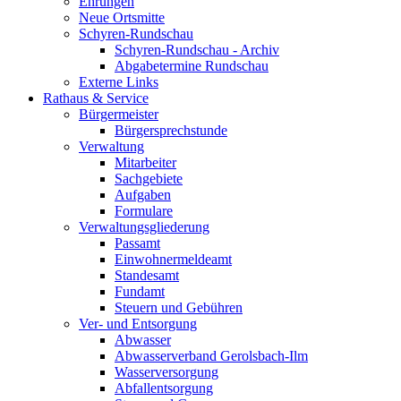
Ehrungen
Neue Ortsmitte
Schyren-Rundschau
Schyren-Rundschau - Archiv
Abgabetermine Rundschau
Externe Links
Rathaus & Service
Bürgermeister
Bürgersprechstunde
Verwaltung
Mitarbeiter
Sachgebiete
Aufgaben
Formulare
Verwaltungsgliederung
Passamt
Einwohnermeldeamt
Standesamt
Fundamt
Steuern und Gebühren
Ver- und Entsorgung
Abwasser
Abwasserverband Gerolsbach-Ilm
Wasserversorgung
Abfallentsorgung