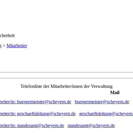
g
>
Mitarbeiter
Telefonliste der Mitarbeiter/innen der Verwaltung
Mail
buergermeister@scheyern.de
geschaeftsleitung@scheyern
standesamt@scheyern.de