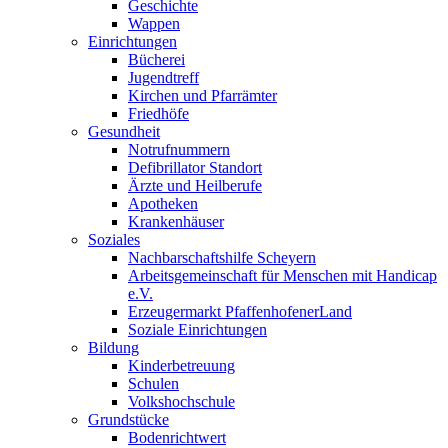
Geschichte
Wappen
Einrichtungen
Bücherei
Jugendtreff
Kirchen und Pfarrämter
Friedhöfe
Gesundheit
Notrufnummern
Defibrillator Standort
Ärzte und Heilberufe
Apotheken
Krankenhäuser
Soziales
Nachbarschaftshilfe Scheyern
Arbeitsgemeinschaft für Menschen mit Handicap
e.V.
Erzeugermarkt PfaffenhofenerLand
Soziale Einrichtungen
Bildung
Kinderbetreuung
Schulen
Volkshochschule
Grundstücke
Bodenrichtwert