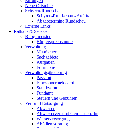
Ehrungen
Neue Ortsmitte
Schyren-Rundschau
Schyren-Rundschau - Archiv
Abgabetermine Rundschau
Externe Links
Rathaus & Service
Bürgermeister
Bürgersprechstunde
Verwaltung
Mitarbeiter
Sachgebiete
Aufgaben
Formulare
Verwaltungsgliederung
Passamt
Einwohnermeldeamt
Standesamt
Fundamt
Steuern und Gebühren
Ver- und Entsorgung
Abwasser
Abwasserverband Gerolsbach-Ilm
Wasserversorgung
Abfallentsorgung