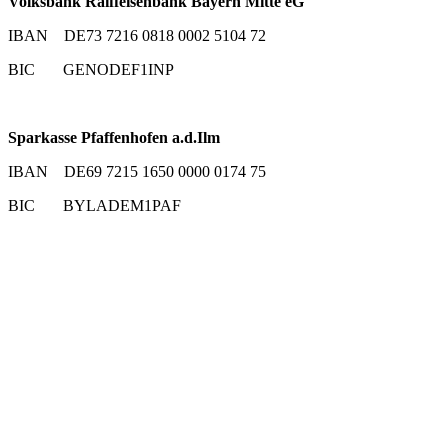
Volksbank Raiffeisenbank Bayern Mitte eG
IBAN DE73 7216 0818 0002 5104 72
BIC GENODEF1INP
Sparkasse Pfaffenhofen a.d.Ilm
IBAN DE69 7215 1650 0000 0174 75
BIC BYLADEM1PAF