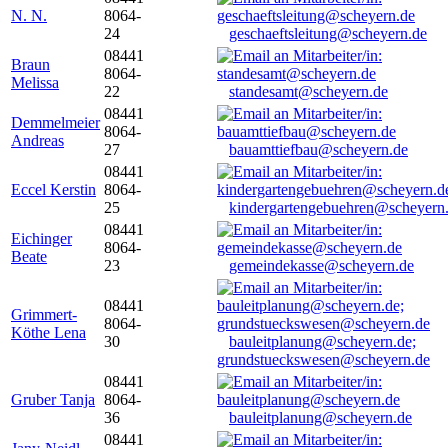
N. N.
8064-
24
geschaeftsleitung@scheyern.de
08441
Braun
8064-
Melissa
22
standesamt@scheyern.de
08441
Demmelmeier
8064-
Andreas
27
bauamttiefbau@scheyern.de
08441
Eccel Kerstin
8064-
25
kindergartengebuehren@scheyern
08441
Eichinger
8064-
Beate
23
gemeindekasse@scheyern.de
08441
Grimmert-
8064-
Köthe Lena
30
bauleitplanung@scheyern.de;
grundstueckswesen@scheyern.de
08441
Gruber Tanja
8064-
36
bauleitplanung@scheyern.de
08441