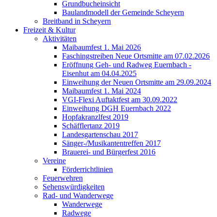
Grundbucheinsicht
Baulandmodell der Gemeinde Scheyern
Breitband in Scheyern
Freizeit & Kultur
Aktivitäten
Maibaumfest 1. Mai 2026
Faschingstreiben Neue Ortsmitte am 07.02.2026
Eröffnung Geh- und Radweg Euernbach -
Eisenhut am 04.04.2025
Einweihung der Neuen Ortsmitte am 29.09.2024
Maibaumfest 1. Mai 2024
VGI-Flexi Auftaktfest am 30.09.2022
Einweihung DGH Euernbach 2022
Hopfakranzlfest 2019
Schäfflertanz 2019
Landesgartenschau 2017
Sänger-/Musikantentreffen 2017
Brauerei- und Bürgerfest 2016
Vereine
Förderrichtlinien
Feuerwehren
Sehenswürdigkeiten
Rad- und Wanderwege
Wanderwege
Radwege