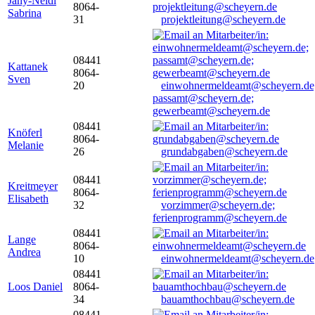
Jany-Neidl
8064-
Sabrina
31
projektleitung@scheyern.de
08441
Kattanek
8064-
Sven
20
einwohnermeldeamt@scheyern.de
passamt@scheyern.de;
gewerbeamt@scheyern.de
08441
Knöferl
8064-
Melanie
26
grundabgaben@scheyern.de
08441
Kreitmeyer
8064-
Elisabeth
32
vorzimmer@scheyern.de;
ferienprogramm@scheyern.de
08441
Lange
8064-
Andrea
10
einwohnermeldeamt@scheyern.de
08441
Loos Daniel
8064-
34
bauamthochbau@scheyern.de
08441