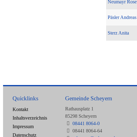
Neumayr Rose
Päsler Andreas
Sterz Anita
Quicklinks
Gemeinde Scheyern
Rathausplatz 1
Kontakt
85298 Scheyern
Inhaltsverzeichnis
08441 8064-0
Impressum
08441 8064-64
Datenschutz