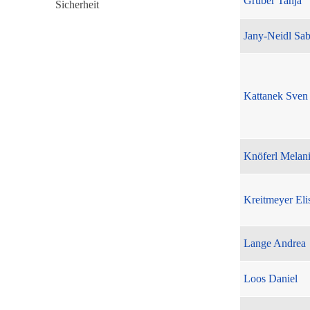
Gruber Tanja
Jany-Neidl Sab
Kattanek Sven
Knöferl Melan
Kreitmeyer Eli
Lange Andrea
Loos Daniel