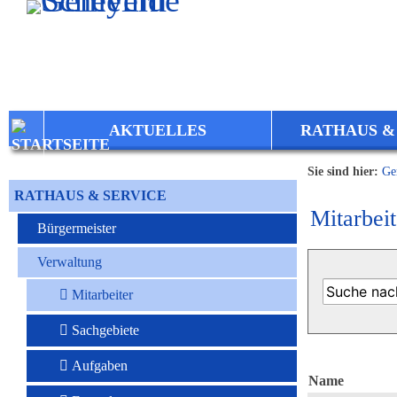
Zum Inhalt
,
zur Navigation
oder
zur Startseite
springen.
AKTUELLES
RATHAUS &
Sie sind hier:
Ge
RATHAUS & SERVICE
Mitarbeit
Bürgermeister
Verwaltung
Mitarbeiter
Sachgebiete
Aufgaben
Name