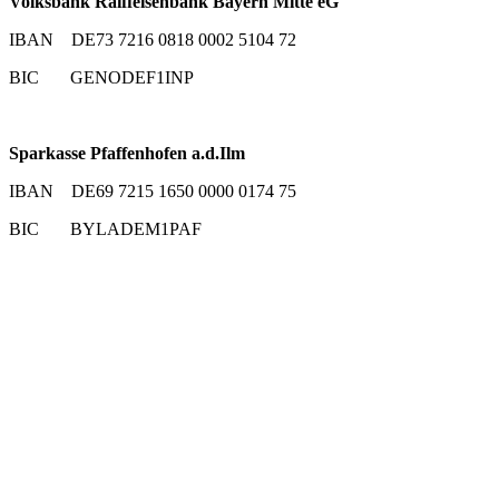
Volksbank Raiffeisenbank Bayern Mitte eG
IBAN DE73 7216 0818 0002 5104 72
BIC GENODEF1INP
Sparkasse Pfaffenhofen a.d.Ilm
IBAN DE69 7215 1650 0000 0174 75
BIC BYLADEM1PAF