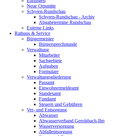
Ehrungen
Neue Ortsmitte
Schyren-Rundschau
Schyren-Rundschau - Archiv
Abgabetermine Rundschau
Externe Links
Rathaus & Service
Bürgermeister
Bürgersprechstunde
Verwaltung
Mitarbeiter
Sachgebiete
Aufgaben
Formulare
Verwaltungsgliederung
Passamt
Einwohnermeldeamt
Standesamt
Fundamt
Steuern und Gebühren
Ver- und Entsorgung
Abwasser
Abwasserverband Gerolsbach-Ilm
Wasserversorgung
Abfallentsorgung