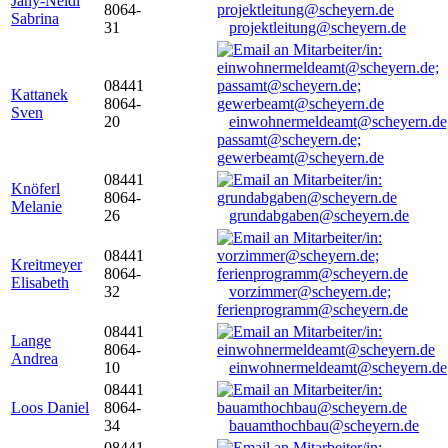
Jany-Neidl
8064-
Sabrina
31
projektleitung@scheyern.de
08441
Kattanek
8064-
Sven
20
einwohnermeldeamt@scheyern.de
passamt@scheyern.de;
gewerbeamt@scheyern.de
08441
Knöferl
8064-
Melanie
26
grundabgaben@scheyern.de
08441
Kreitmeyer
8064-
Elisabeth
32
vorzimmer@scheyern.de;
ferienprogramm@scheyern.de
08441
Lange
8064-
Andrea
10
einwohnermeldeamt@scheyern.de
08441
Loos Daniel
8064-
34
bauamthochbau@scheyern.de
08441