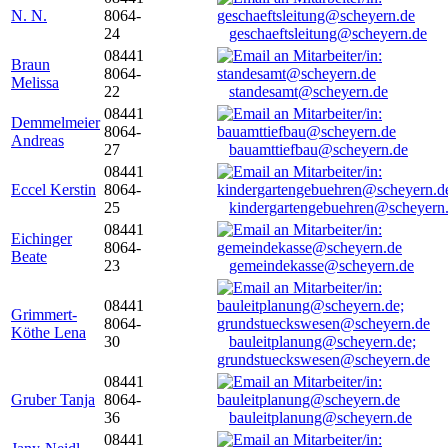
N. N.
8064-
24
geschaeftsleitung@scheyern.de
08441
Braun
8064-
Melissa
22
standesamt@scheyern.de
08441
Demmelmeier
8064-
Andreas
27
bauamttiefbau@scheyern.de
08441
Eccel Kerstin
8064-
25
kindergartengebuehren@scheyern
08441
Eichinger
8064-
Beate
23
gemeindekasse@scheyern.de
08441
Grimmert-
8064-
Köthe Lena
30
bauleitplanung@scheyern.de;
grundstueckswesen@scheyern.de
08441
Gruber Tanja
8064-
36
bauleitplanung@scheyern.de
08441