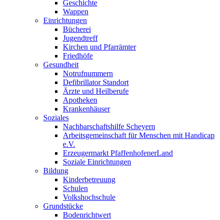
Geschichte
Wappen
Einrichtungen
Bücherei
Jugendtreff
Kirchen und Pfarrämter
Friedhöfe
Gesundheit
Notrufnummern
Defibrillator Standort
Ärzte und Heilberufe
Apotheken
Krankenhäuser
Soziales
Nachbarschaftshilfe Scheyern
Arbeitsgemeinschaft für Menschen mit Handicap
e.V.
Erzeugermarkt PfaffenhofenerLand
Soziale Einrichtungen
Bildung
Kinderbetreuung
Schulen
Volkshochschule
Grundstücke
Bodenrichtwert