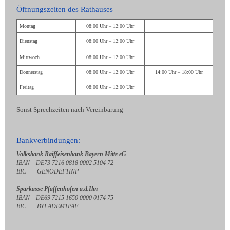
Öffnungszeiten des Rathauses
Montag
08:00 Uhr – 12:00 Uhr
Dienstag
08:00 Uhr – 12:00 Uhr
Mittwoch
08:00 Uhr – 12:00 Uhr
Donnerstag
08:00 Uhr – 12:00 Uhr
14:00 Uhr – 18:00 Uhr
Freitag
08:00 Uhr – 12:00 Uhr
Sonst Sprechzeiten nach Vereinbarung
Bankverbindungen:
Volksbank Raiffeisenbank Bayern Mitte eG
IBAN DE73 7216 0818 0002 5104 72
BIC GENODEF1INP
Sparkasse Pfaffenhofen a.d.Ilm
IBAN DE69 7215 1650 0000 0174 75
BIC BYLADEM1PAF