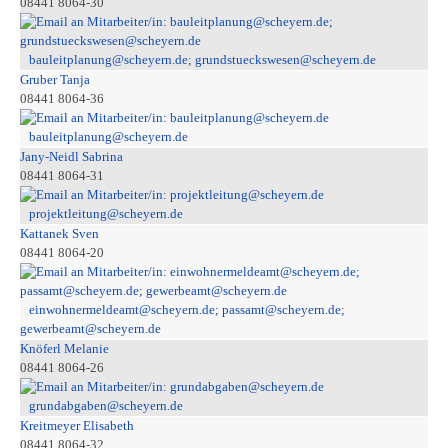
08441 8064-30
bauleitplanung@scheyern.de; grundstueckswesen@scheyern.de
Gruber Tanja
08441 8064-36
bauleitplanung@scheyern.de
Jany-Neidl Sabrina
08441 8064-31
projektleitung@scheyern.de
Kattanek Sven
08441 8064-20
einwohnermeldeamt@scheyern.de; passamt@scheyern.de;
gewerbeamt@scheyern.de
Knöferl Melanie
08441 8064-26
grundabgaben@scheyern.de
Kreitmeyer Elisabeth
08441 8064-32