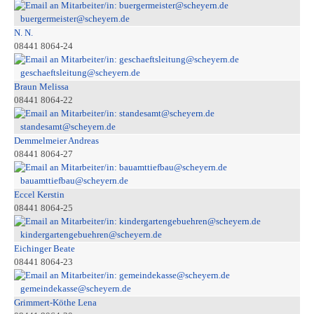
buergermeister@scheyern.de
N. N.
08441 8064-24
geschaeftsleitung@scheyern.de
Braun Melissa
08441 8064-22
standesamt@scheyern.de
Demmelmeier Andreas
08441 8064-27
bauamttiefbau@scheyern.de
Eccel Kerstin
08441 8064-25
kindergartengebuehren@scheyern.de
Eichinger Beate
08441 8064-23
gemeindekasse@scheyern.de
Grimmert-Köthe Lena