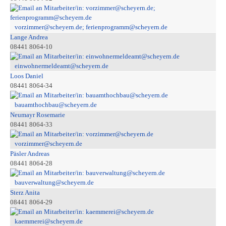
vorzimmer@scheyern.de; ferienprogramm@scheyern.de
Lange Andrea
08441 8064-10
einwohnermeldeamt@scheyern.de
Loos Daniel
08441 8064-34
bauamthochbau@scheyern.de
Neumayr Rosemarie
08441 8064-33
vorzimmer@scheyern.de
Päsler Andreas
08441 8064-28
bauverwaltung@scheyern.de
Sterz Anita
08441 8064-29
kaemmerei@scheyern.de