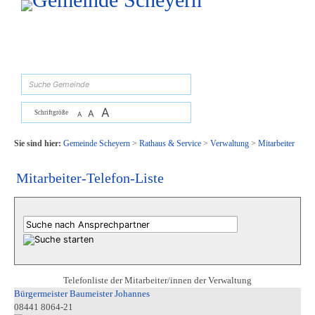
Zum Inhalt
,
zur Navigation
oder
zur Startseite
springen.
suchen
A
A
Schriftgröße
A
Sie sind hier:
Gemeinde Scheyern
>
Rathaus & Service
>
Verwaltung
>
Mitarbeiter
Mitarbeiter-Telefon-Liste
Telefonliste der Mitarbeiter/innen der Verwaltung
Bürgermeister Baumeister Johannes
08441 8064-21