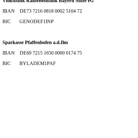
Volksbank Raiffeisenbank Bayern Mitte eG
IBAN DE73 7216 0818 0002 5104 72
BIC GENODEF1INP
Sparkasse Pfaffenhofen a.d.Ilm
IBAN DE69 7215 1650 0000 0174 75
BIC BYLADEM1PAF