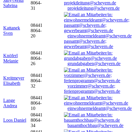
Jany-Neidl
8064-
Sabrina
31
projektleitung@scheyern.de
08441
Kattanek
8064-
Sven
20
einwohnermeldeamt@scheyern.de
passamt@scheyern.de;
gewerbeamt@scheyern.de
08441
Knöferl
8064-
Melanie
26
grundabgaben@scheyern.de
08441
Kreitmeyer
8064-
Elisabeth
32
vorzimmer@scheyern.de;
ferienprogramm@scheyern.de
08441
Lange
8064-
Andrea
10
einwohnermeldeamt@scheyern.de
08441
Loos Daniel
8064-
34
bauamthochbau@scheyern.de
08441