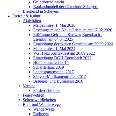
Grundbucheinsicht
Baulandmodell der Gemeinde Scheyern
Breitband in Scheyern
Freizeit & Kultur
Aktivitäten
Maibaumfest 1. Mai 2026
Faschingstreiben Neue Ortsmitte am 07.02.2026
Eröffnung Geh- und Radweg Euernbach -
Eisenhut am 04.04.2025
Einweihung der Neuen Ortsmitte am 29.09.2024
Maibaumfest 1. Mai 2024
VGI-Flexi Auftaktfest am 30.09.2022
Einweihung DGH Euernbach 2022
Hopfakranzlfest 2019
Schäfflertanz 2019
Landesgartenschau 2017
Sänger-/Musikantentreffen 2017
Brauerei- und Bürgerfest 2016
Vereine
Förderrichtlinien
Feuerwehren
Sehenswürdigkeiten
Rad- und Wanderwege
Wanderwege
Radwege