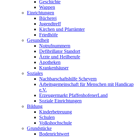
Geschichte
Wappen
Einrichtungen
Bücherei
Jugendtreff
Kirchen und Pfarrämter
Friedhöfe
Gesundheit
Notrufnummern
Defibrillator Standort
Ärzte und Heilberufe
Apotheken
Krankenhäuser
Soziales
Nachbarschaftshilfe Scheyern
Arbeitsgemeinschaft für Menschen mit Handicap
e.V.
Erzeugermarkt PfaffenhofenerLand
Soziale Einrichtungen
Bildung
Kinderbetreuung
Schulen
Volkshochschule
Grundstücke
Bodenrichtwert