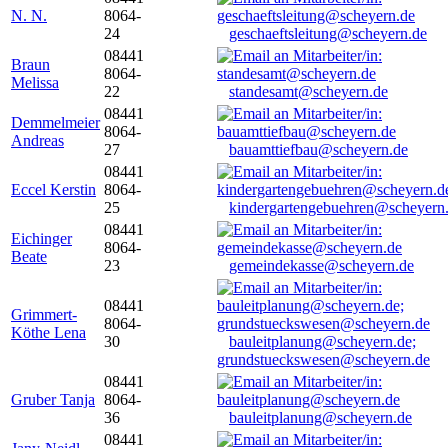
N. N.
8064-
24
geschaeftsleitung@scheyern.de
08441
Braun
8064-
Melissa
22
standesamt@scheyern.de
08441
Demmelmeier
8064-
Andreas
27
bauamttiefbau@scheyern.de
08441
Eccel Kerstin
8064-
25
kindergartengebuehren@scheyern
08441
Eichinger
8064-
Beate
23
gemeindekasse@scheyern.de
08441
Grimmert-
8064-
Köthe Lena
30
bauleitplanung@scheyern.de;
grundstueckswesen@scheyern.de
08441
Gruber Tanja
8064-
36
bauleitplanung@scheyern.de
08441