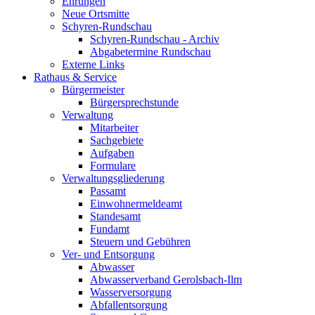
Ehrungen
Neue Ortsmitte
Schyren-Rundschau
Schyren-Rundschau - Archiv
Abgabetermine Rundschau
Externe Links
Rathaus & Service
Bürgermeister
Bürgersprechstunde
Verwaltung
Mitarbeiter
Sachgebiete
Aufgaben
Formulare
Verwaltungsgliederung
Passamt
Einwohnermeldeamt
Standesamt
Fundamt
Steuern und Gebühren
Ver- und Entsorgung
Abwasser
Abwasserverband Gerolsbach-Ilm
Wasserversorgung
Abfallentsorgung